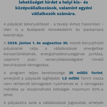
lehetőséget hirdet a helyi kis- és
középvállalkozások, valamint egyéni
vállalkozók számára.
A pályázat lebonyolítását - a tavalyi évhez hasonlóan -
idén is a Budapesti Kereskedelmi és Iparkamara
koordinálja.
A
2026. június 1. és augusztus 30.
között benyújtható
pályázatok célja a vállalkozások energetikai
korszerűsítésének, energiahatékonyságának javítása,
valamint piaci versenyképességüket növelő
beruházások támogatása.
A program teljes keretösszege
35 millió forint
,
amelyből a pályázók legfeljebb
1,5 millió
forint vissza
nem térítendő támogatást nyerhetnek el. A támogatás
mértéke az elszámolható költségek maximum 50%-a
lehet.
A pályázatra azok a vállalkozások jogosultak, amelyek