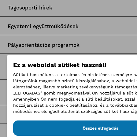
Tagcsoporti hírek
Egyetemi együttműködések
Pályaorientációs programok
A BKIK Nemzetközi és Külgazdasági
Ez a weboldal sütiket használ!
Kollégiuma
Sütiket használunk a tartalmak és hirdetések személyre s
látogatóink magasabb szintű kiszolgálásához, a weboldal
elemzéséhez, illetve marketing tevékenységünk támogatás
Aktuális információk az Oroszországgal
„ELFOGADÁS” gomb megnyomásával Ön hozzájárul a sütik
szemben elrendelt szankciókról
Amennyiben Ön nem fogadja el a süti beállításokat, azza
hozzájárulását a cookie-k beállításához, és a továbbiakb
működéshez elengedhetetlenül szükséges sütiket használj
Nemzetközi programjaink
Összes elfogadás
Nemzetközi gazdasági hírek, információk