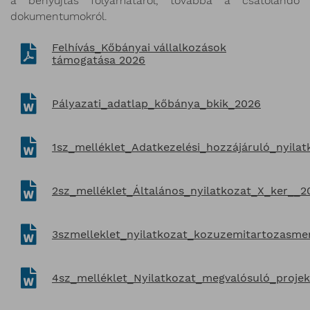
a benyújtás folyamatáról, továbbá a csatolandó
dokumentumokról.
Felhívás_Kőbányai vállalkozások
támogatása 2026
Pályazati_adatlap_kőbánya_bkik_2026
1sz_melléklet_Adatkezelési_hozzájáruló_nyi
2sz_melléklet_Általános_nyilatkozat_X_ker__
3szmelleklet_nyilatkozat_kozuzemitartozasme
4sz_melléklet_Nyilatkozat_megvalósuló_projekt_