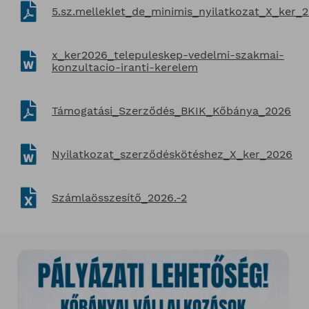
5.sz.melleklet_de_minimis_nyilatkozat_X_ker_
x_ker2026_telepuleskep-vedelmi-szakmai-
konzultacio-iranti-kerelem
Támogatási_Szerződés_BKIK_Kőbánya_2026
Nyilatkozat_szerződéskötéshez_X_ker_2026
Számlaösszesítő_2026.-2