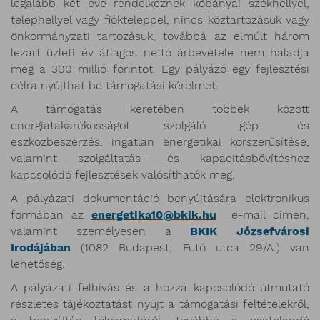
legalább két éve rendelkeznek kőbányai székhellyel,
telephellyel vagy fiókteleppel, nincs köztartozásuk vagy
önkormányzati tartozásuk, továbbá az elmúlt három
lezárt üzleti év átlagos nettó árbevétele nem haladja
meg a 300 millió forintot. Egy pályázó egy fejlesztési
célra nyújthat be támogatási kérelmet.
A támogatás keretében többek között
energiatakarékosságot szolgáló gép- és
eszközbeszerzés, ingatlan energetikai korszerűsítése,
valamint szolgáltatás- és kapacitásbővítéshez
kapcsolódó fejlesztések valósíthatók meg.
A pályázati dokumentáció benyújtására elektronikus
formában az
energetika10@bkik.hu
e-mail címen,
valamint személyesen a
BKIK Józsefvárosi
Irodájában
(1082 Budapest, Futó utca 29/A.) van
lehetőség.
A pályázati felhívás és a hozzá kapcsolódó útmutató
részletes tájékoztatást nyújt a támogatási feltételekről,