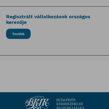
Regisztrált vállalkozások országos
keresője
Tovább