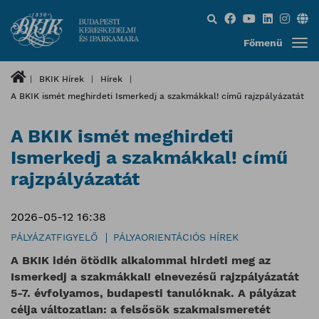
Keresés...
Főmenü
BKIK Hírek
Hírek
A BKIK ismét meghirdeti Ismerkedj a szakmákkal! című rajzpályázatát
A BKIK ismét meghirdeti
Ismerkedj a szakmákkal! című
rajzpályázatát
2026-05-12 16:38
PÁLYÁZATFIGYELŐ
PÁLYAORIENTÁCIÓS HÍREK
A BKIK idén ötödik alkalommal hirdeti meg az
Ismerkedj a szakmákkal! elnevezésű rajzpályázatát
5-7. évfolyamos, budapesti tanulóknak. A pályázat
célja változatlan: a felsősök szakmaismeretét