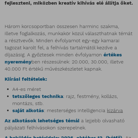
fejleszteni, miközben kreatív kihívás elé állítja őket.
Három korcsoportban összesen harminc szakma,
illetve foglalkozás, munkakör közül választhatnak témát
a résztvevők. Minden évfolyamot egy-egy kamarai
tagozat karolt fel, a felhívás tartalmától kezdve a
díjazásig. A győztesek minden évfolyamon
értékes
nyeremény
ben részesülnek: 20.000, 30.000, illetve
40.000 Ft értékű művészkészletet kapnak.
Kiírási feltételek:
A4-es méret
tetszőleges technika
: rajz, festmény, kollázs,
montázs, stb.
saját alkotás
: mesterséges intelligencia
kizárva
Az alkotások lehetséges témái
a lejjebb olvasható
pályázati felhívásokon szerepelnek.
A beküldés határideje: 2026. október 12. (hétfő).
Az