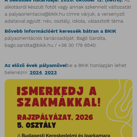
alkotásról készült fotót vagy annak szkennelt változatát
a palyaorientacio@bkik.hu címre várjuk; a versenyző
adataival együtt: név, osztály, iskola, választott téma.
Bővebb információért keressék bátran a BKIK
pályaorientációs tanácsadóját: Bagó Sarolta,
bago.sarolta@bkik.hu / +36 30 179 6540.
Az előző évek pályaművei
be a BKIK honlapján lehet
belenézni:
2024
,
2023
.