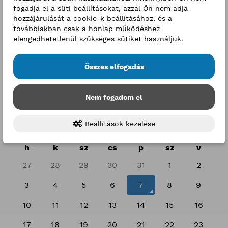
fogadja el a süti beállításokat, azzal Ön nem adja
hozzájárulását a cookie-k beállításához, és a
továbbiakban csak a honlap működéshez
elengedhetetlenül szükséges sütiket használjuk.
Összes elfogadás
Nem fogadom el
Események
Beállítások kezelése
2026. augusztus
h
k
sz
cs
p
sz
v
27
28
29
30
31
1
2
3
4
5
6
7
8
9
10
11
12
13
14
15
16
17
18
19
20
21
22
23