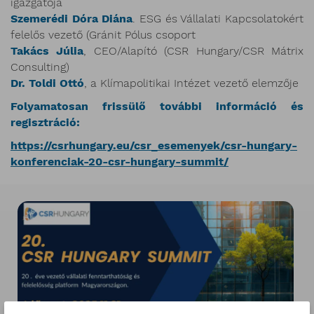
igazgatója
Szemerédi Dóra Diána
. ESG és Vállalati Kapcsolatokért
felelős vezető (Gránit Pólus csoport
Takács Júlia
, CEO/Alapító (CSR Hungary/CSR Mátrix
Consulting)
Dr. Toldi Ottó
, a Klímapolitikai Intézet vezető elemzője
Folyamatosan frissülő további információ és
regisztráció:
https://csrhungary.eu/csr_esemenyek/csr-hungary-
konferenciak-20-csr-hungary-summit/