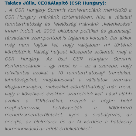
Takács Júlia, CEO&Alapító (CSR Hungary):
„ A CSR Hungary Summit Konferenciánk mérföldkő a
CSR Hungary márkánk történetében, hisz a vállalati
fenntarthatóság és felelősség márkánk „keletkezése”
innen indult el. 2006 októbere politikai és gazdasági,
társadalmi szempontból is izgalmas korszak. Bár akkor
még nem fogtuk fel, hogy valójában mi történik
körülöttünk. Válság helyzet közepette született meg a
CSR Hungary. Az őszi CSR Hungary Summit
Konferenciának – így most is – az a szerepe, hogy
felvillantsa azokat a fő fenntarthatósági trendeket,
lehetőségeket, megoldásokat a vállalatok számára
Magyarországon, melyekkel előreláthatólag már most,
vagy a következő években számolniuk kell. Lásd alább
azokat a TOPtémákat, melyek a cégen belül
meghatározzák, befolyásolják a különböző
menedzsmentterületeket. Ilyen a szabályozás, az
energia, az élelmiszer és az AI kérdése a hatékony
kommunikáció az adott érdekeltekkel.”