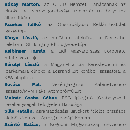
Bókay Márton,
az OECD Nemzeti Tanácsának az
elnöke, a Nemzetgazdasági Minisztérium helyettes
államtitkára
Fazekas Ildikó
, az Önszabályozó Reklámtestület
igazgatója
Kónya László,
az AmCham alelnöke, a Deutsche
Telekom TSI Hungary Kft., ügyvezetője
Kaibinger Tamás,
a Lidl Magyarország Corporate
Affairs vezetője
Károlyi László
, a Magyar-Francia Kereskedelmi és
Iparkamara elnöke, a Legrand Zrt korábbi igazgatója, a
KBS alapítója
Kovács Pál,
Vezérigazgatói Kabinetvezető
igazgató/MVM Paksi Atomerőmű Zrt.
Molnár Csaba Gábor,
ESG igazgató (Szabályozott
Tevékenységek Felügyeleti Hatósága
Süle Katalin.
agrárgazdasági ügyekért felelős országos
alelnök/Nemzeti Agrárgazdasági Kamara
Szántó Balázs,
a Noguchi Magyarország ügyvezető