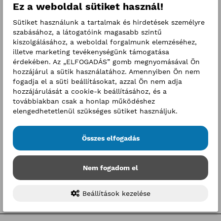
Ez a weboldal sütiket használ!
Sütiket használunk a tartalmak és hirdetések személyre
szabásához, a látogatóink magasabb szintű
kiszolgálásához, a weboldal forgalmunk elemzéséhez,
Események
illetve marketing tevékenységünk támogatása
2026. augusztus
érdekében. Az „ELFOGADÁS” gomb megnyomásával Ön
h
k
sz
cs
p
sz
v
hozzájárul a sütik használatához. Amennyiben Ön nem
fogadja el a süti beállításokat, azzal Ön nem adja
27
28
29
30
31
1
2
hozzájárulását a cookie-k beállításához, és a
továbbiakban csak a honlap működéshez
3
4
5
6
7
8
9
elengedhetetlenül szükséges sütiket használjuk.
10
11
12
13
14
15
16
Összes elfogadás
17
18
19
20
21
22
23
24
25
26
27
28
29
30
Nem fogadom el
31
1
2
3
4
5
6
Beállítások kezelése