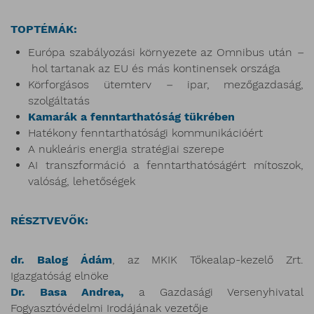
TOPTÉMÁK:
Európa szabályozási környezete az Omnibus után
–
hol tartanak az EU és más kontinensek országa
Körforgásos ütemterv
–
ipar, mezőgazdaság,
szolgáltatás
Kamarák a fenntarthatóság tükrében
Hatékony fenntarthatósági kommunikációért
A nukleáris energia stratégiai szerepe
AI transzformáció a fenntarthatóságért mítoszok,
valóság, lehetőségek
RÉSZTVEVŐK:
dr. Balog Ádám
, az MKIK Tőkealap-kezelő Zrt.
Igazgatóság elnöke
Dr. Basa Andrea,
a Gazdasági Versenyhivatal
Fogyasztóvédelmi Irodájának vezetője