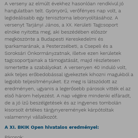
A verseny az elmúlt évekhez hasonlóan rendkívül jó
hangulatban telt. Gyönyörű, verőfényes nap volt, a
legideálisabb egy tenisztorna lebonyolításához. A
versenyt Tarjányi János, a XX. Kerületi Tagcsoport
elnöke nyitotta meg, aki beszédében először
megköszönte a Budapesti Kereskedelmi és
Iparkamarának, a Pesterzsébeti, a Csepeli és a
Soroksári Önkormányzatnak, illetve ezen kerületek
tagcsoportjainak a támogatását, majd részletesen
ismertette a szabályokat. A versenyen 40 induló volt,
akik teljes erőbedobással igyekeztek kihozni magukból a
legjobb teljesítményüket. Ez meg is látszódott az
eredményen, ugyanis a legerősebb párosok vitték el az
első három helyezést. A nap végére mindenki elfáradt,
de a jó ízű beszélgetések és az ingyenes tombolán
kisorsolt értékes tárgynyeremények kárpótoltak
valamennyi vállalkozót.
A XI. BKIK Open hivatalos eredményei:
Párosok: