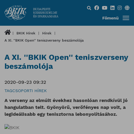
Keresés...
Főmenü
BKIK Hírek
Hírek
A XI. ''BKIK Open'' teniszverseny beszámolója
A XI. ''BKIK Open'' teniszverseny
beszámolója
2020-09-23 09:32
TAGCSOPORTI HÍREK
A verseny az elmúlt évekhez hasonlóan rendkívül jó
hangulatban telt. Gyönyörű, verőfényes nap volt, a
legideálisabb egy tenisztorna lebonyolításához.