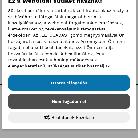
Ez a weboldal sütiket használ!
Kategóriák
Sütiket használunk a tartalmak és hirdetések személyre
szabásához, a látogatóink magasabb szintű
Hírek
kiszolgálásához, a weboldal forgalmunk elemzéséhez,
illetve marketing tevékenységünk támogatása
érdekében. Az „ELFOGADÁS” gomb megnyomásával Ön
Sajtóközlemények
hozzájárul a sütik használatához. Amennyiben Ön nem
fogadja el a süti beállításokat, azzal Ön nem adja
hozzájárulását a cookie-k beállításához, és a
Pályaorientációs programok
továbbiakban csak a honlap működéshez
elengedhetetlenül szükséges sütiket használjuk.
Hír-mix
Összes elfogadás
BKIK hírek
Nem fogadom el
Beállítások kezelése
Címkék