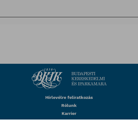
Hírlevélre feliratkozás
Rólunk
Karrier
Impresszum
Adatkezelési tájékoztató
BKIK visszaélés-bejelentés