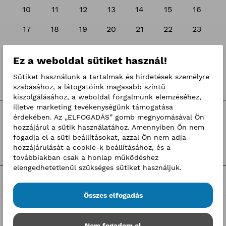
10
11
12
13
14
15
16
17
18
19
20
21
22
23
24
25
26
27
28
29
30
Ez a weboldal sütiket használ!
31
1
2
3
4
5
6
Sütiket használunk a tartalmak és hirdetések személyre
szabásához, a látogatóink magasabb szintű
kiszolgálásához, a weboldal forgalmunk elemzéséhez,
illetve marketing tevékenységünk támogatása
érdekében. Az „ELFOGADÁS” gomb megnyomásával Ön
Kategóriák
hozzájárul a sütik használatához. Amennyiben Ön nem
fogadja el a süti beállításokat, azzal Ön nem adja
hozzájárulását a cookie-k beállításához, és a
Hírek
továbbiakban csak a honlap működéshez
elengedhetetlenül szükséges sütiket használjuk.
Sajtóközlemények
Összes elfogadás
Pályaorientációs programok
Nem fogadom el