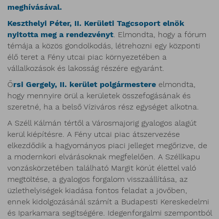
meghívásával.
Keszthelyi Péter, II. Kerületi Tagcsoport elnök
nyitotta meg a rendezvényt
. Elmondta, hogy a fórum
témája a közös gondolkodás, létrehozni egy központi
élő teret a Fény utcai piac környezetében a
vállalkozások és lakosság részére egyaránt.
Ő
rsi Gergely, II. kerület polgármestere
elmondta,
hogy mennyire örül a kerületek összefogásának és
szeretné, ha a belső Víziváros rész egységet alkotna.
A Széll Kálmán tértől a Városmajorig gyalogos alagút
kerül kiépítésre. A Fény utcai piac átszervezése
elkezdődik a hagyományos piaci jelleget megőrizve, de
a modernkori elvárásoknak megfelelően. A Széllkapu
vonzáskörzetében található Margit körút élettel való
megtöltése, a gyalogos forgalom visszaállítása, az
üzlethelyiségek kiadása fontos feladat a jövőben,
ennek kidolgozásánál számít a Budapesti Kereskedelmi
és Iparkamara segítségére. Idegenforgalmi szempontból