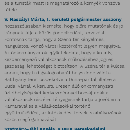
és a turisták miatt is meghatározó a környék vonzóvá
tétele.
V. Naszályi Márta, I. kerületi polgármester asszony
hozzászólásában kiemelte, hogy előre mutatónak és jó
iránynak látja a közös gondolkodást, tervezést.
Fontosnak tartja, hogy a Széna tér kényelmes,
hangulatos, vonzó városi köztérként legyen megújítva.
Az önkormányzatok egyik feladata, hogy a kreatív,
kezdeményező vállalkozások működéséhez jogi és
gazdasági lehetőséget biztosítson. A Széna tér a kulcsa
annak, hogy tud gyalogosbarát helyszínné válni a
Batthyány teret összekötve a Duna-parttal, illetve a
Budai Várral. A kerületi, üresen álló önkormányzati
üzlethelyiségeket kedvezménnyel bocsájtanák a
vállalkozások részére. Lényegesnek tartja a jövőben a
Kamarával és a vállalkozásokkal történő
együttműködést, az intézkedési tervek, szabályozások
közös megfogalmazását.
Szatmáry-Jähl Angéla, a BKIK Kereskedelmi