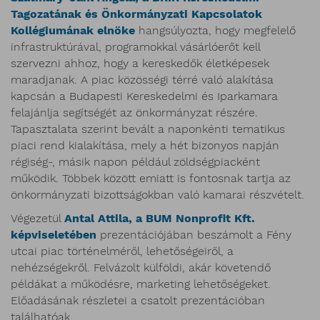
Tagozatának és Önkormányzati Kapcsolatok
Kollégiumának elnöke
hangsúlyozta, hogy megfelelő
infrastruktúrával, programokkal vásárlóerőt kell
szervezni ahhoz, hogy a kereskedők életképesek
maradjanak. A piac közösségi térré való alakítása
kapcsán a Budapesti Kereskedelmi és Iparkamara
felajánlja segítségét az önkormányzat részére.
Tapasztalata szerint bevált a naponkénti tematikus
piaci rend kialakítása, mely a hét bizonyos napján
régiség-, másik napon például zöldségpiacként
működik. Többek között emiatt is fontosnak tartja az
önkormányzati bizottságokban való kamarai részvételt.
Végezetül
Antal Attila, a BUM Nonprofit Kft.
képviseletében
prezentációjában beszámolt a Fény
utcai piac történelméről, lehetőségeiről, a
nehézségekről. Felvázolt külföldi, akár követendő
példákat a működésre, marketing lehetőségeket.
Előadásának részletei a csatolt prezentációban
találhatóak.