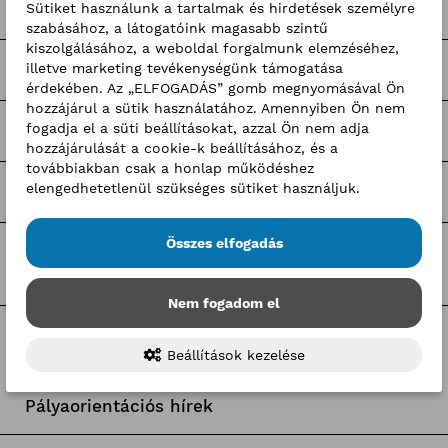
Sütiket használunk a tartalmak és hirdetések személyre
Hírek
szabásához, a látogatóink magasabb szintű
kiszolgálásához, a weboldal forgalmunk elemzéséhez,
illetve marketing tevékenységünk támogatása
Sajtóközlemények
érdekében. Az „ELFOGADÁS” gomb megnyomásával Ön
hozzájárul a sütik használatához. Amennyiben Ön nem
fogadja el a süti beállításokat, azzal Ön nem adja
Pályaorientációs programok
hozzájárulását a cookie-k beállításához, és a
továbbiakban csak a honlap működéshez
elengedhetetlenül szükséges sütiket használjuk.
Hír-mix
Összes elfogadás
BKIK hírek
Nem fogadom el
Címkék
Beállítások kezelése
Pályaorientációs hírek