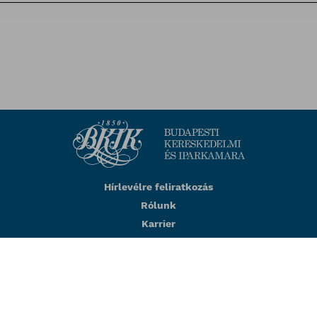
Hírlevélre feliratkozás
Rólunk
Karrier
Impresszum
Adatkezelési tájékoztató
BKIK visszaélés-bejelentés
Copyright © 2023 BKIK |
Designed & Powered by
Positive
Adamsky