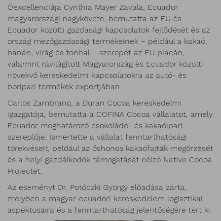
Őexcellenciája Cynthia Mayer Zavala, Ecuador
magyarországi nagykövete, bemutatta az EU és
Ecuador közötti gazdasági kapcsolatok fejlődését és az
ország mezőgazdasági termékeinek – például a kakaó,
banán, virág és tonhal – szerepét az EU piacán,
valamint rávilágított Magyarország és Ecuador közötti
növekvő kereskedelmi kapcsolatokra az autó- és
boripari termékek exportjában.
Carlos Zambrano, a Duran Cocoa kereskedelmi
igazgatója, bemutatta a COFINA Cocoa vállalatot, amely
Ecuador meghatározó csokoládé- és kakaóipari
szereplője. Ismertette a vállalat fenntarthatósági
törekvéseit, például az őshonos kakaófajták megőrzését
és a helyi gazdálkodók támogatását célzó Native Cocoa
Projectet.
Az eseményt Dr. Potóczki György előadása zárta,
melyben a magyar-ecuadori kereskedelem logisztikai
aspektusaira és a fenntarthatóság jelentőségére tért ki.