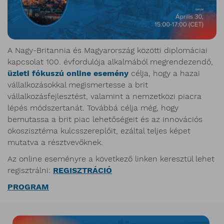
A Nagy-Britannia és Magyarország közötti diplomáciai
kapcsolat 100. évfordulója alkalmából megrendezendő,
üzleti fókuszú online esemény
célja, hogy a hazai
vállalkozásokkal megismertesse a brit
vállalkozásfejlesztést, valamint a nemzetközi piacra
lépés módszertanát. Továbbá célja még, hogy
bemutassa a brit piac lehetőségeit és az innovációs
ökoszisztéma kulcsszereplőit, ezáltal teljes képet
mutatva a résztvevőknek.
Az online eseményre a következő linken keresztül lehet
regisztrálni:
REGISZTRÁCIÓ
PROGRAM