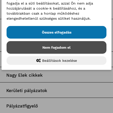
fogadja el a süti beállításokat, azzal Ön nem adja
BKIK hírek
hozzájárulását a cookie-k beállításához, és a
továbbiakban csak a honlap működéshez
elengedhetetlenül szükséges sütiket használjuk.
Címkék
Összes elfogadás
Pályaorientációs hírek
Nem fogadom el
BKIK Szakképzési Iroda pályázatok
Beállítások kezelése
Nagy Elek cikkek
Kerületi pályázatok
Pályázatfigyelő