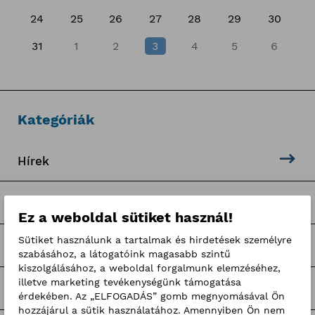
24
25
26
27
28
29
30
31
1
2
3
4
5
6
Kategóriák
Hírek
Sajtóközlemények
Ez a weboldal sütiket használ!
Sütiket használunk a tartalmak és hirdetések személyre
Pályaorientációs programok
szabásához, a látogatóink magasabb szintű
kiszolgálásához, a weboldal forgalmunk elemzéséhez,
illetve marketing tevékenységünk támogatása
Hír-mix
érdekében. Az „ELFOGADÁS” gomb megnyomásával Ön
hozzájárul a sütik használatához. Amennyiben Ön nem