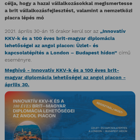
célja, hogy a hazai vállalkozásokkal megismertesse
a brit vállalkozásfejlesztést, valamint a nemzetközi
piacra lépés mó
2021. április 30-án 15 órakor kerül sor az
„Innovatív
KKV-k és a 100 éves brit-magyar diplomácia
lehetőségei az angol piacon: Üzlet- és
kapcsolatépítés a London – Budapest hídon”
című
eseményre.
Meghívó - Innovatív KKV-k és a 100 éves brit-
magyar diplomácia lehetőségei az angol piacon -
április 30.