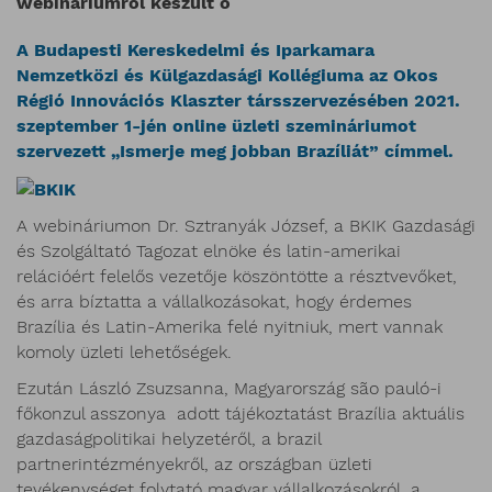
webináriumról készült ö
A Budapesti Kereskedelmi és Iparkamara
Nemzetközi és Külgazdasági Kollégiuma az Okos
Régió Innovációs Klaszter társszervezésében 2021.
szeptember 1-jén online üzleti szemináriumot
szervezett „Ismerje meg jobban Brazíliát” címmel.
A webináriumon Dr. Sztranyák József, a BKIK Gazdasági
és Szolgáltató Tagozat elnöke és latin-amerikai
relációért felelős vezetője köszöntötte a résztvevőket,
és arra bíztatta a vállalkozásokat, hogy érdemes
Brazília és Latin-Amerika felé nyitniuk, mert vannak
komoly üzleti lehetőségek.
Ezután László Zsuzsanna, Magyarország são pauló-i
főkonzul asszonya adott tájékoztatást Brazília aktuális
gazdaságpolitikai helyzetéről, a brazil
partnerintézményekről, az országban üzleti
tevékenységet folytató magyar vállalkozásokról, a