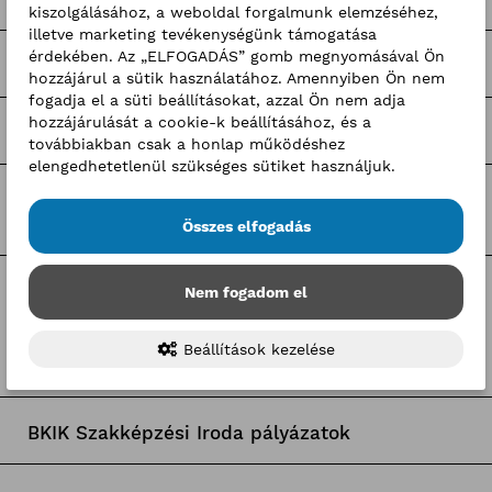
kiszolgálásához, a weboldal forgalmunk elemzéséhez,
illetve marketing tevékenységünk támogatása
érdekében. Az „ELFOGADÁS” gomb megnyomásával Ön
Pályaorientációs programok
hozzájárul a sütik használatához. Amennyiben Ön nem
fogadja el a süti beállításokat, azzal Ön nem adja
hozzájárulását a cookie-k beállításához, és a
Hír-mix
továbbiakban csak a honlap működéshez
elengedhetetlenül szükséges sütiket használjuk.
BKIK hírek
Összes elfogadás
Nem fogadom el
Címkék
Beállítások kezelése
Pályaorientációs hírek
BKIK Szakképzési Iroda pályázatok