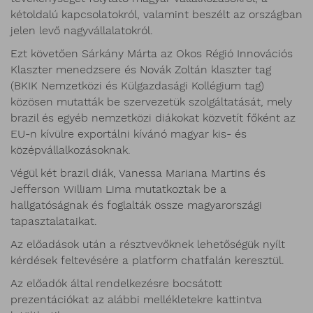
kétoldalú kapcsolatokról, valamint beszélt az országban
jelen levő nagyvállalatokról.
Ezt követően Sárkány Márta az Okos Régió Innovációs
Klaszter menedzsere és Novák Zoltán klaszter tag
(BKIK Nemzetközi és Külgazdasági Kollégium tag)
közösen mutatták be szervezetük szolgáltatását, mely
brazil és egyéb nemzetközi diákokat közvetít főként az
EU-n kívülre exportálni kívánó magyar kis- és
középvállalkozásoknak.
Végül két brazil diák, Vanessa Mariana Martins és
Jefferson William Lima mutatkoztak be a
hallgatóságnak és foglalták össze magyarországi
tapasztalataikat.
Az előadások után a résztvevőknek lehetőségük nyílt
kérdések feltevésére a platform chatfalán keresztül.
Az előadók által rendelkezésre bocsátott
prezentációkat az alábbi mellékletekre kattintva