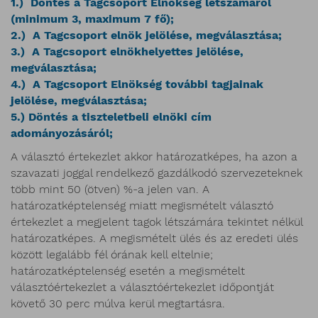
1.) Döntés a Tagcsoport Elnökség létszámáról
(minimum 3, maximum 7 fő);
2.) A Tagcsoport elnök jelölése, megválasztása;
3.) A Tagcsoport elnökhelyettes jelölése,
megválasztása;
4.) A Tagcsoport Elnökség további tagjainak
jelölése, megválasztása;
5.) Döntés a tiszteletbeli elnöki cím
adományozásáról;
A választó értekezlet akkor határozatképes, ha azon a
szavazati joggal rendelkező gazdálkodó szervezeteknek
több mint 50 (ötven) %-a jelen van. A
határozatképtelenség miatt megismételt választó
értekezlet a megjelent tagok létszámára tekintet nélkül
határozatképes. A megismételt ülés és az eredeti ülés
között legalább fél órának kell eltelnie;
határozatképtelenség esetén a megismételt
választóértekezlet a választóértekezlet időpontját
követő 30 perc múlva kerül megtartásra.