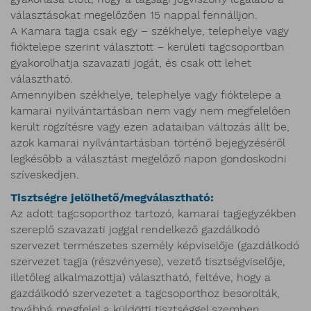
választásokat megelőzően 15 nappal fennálljon.
A Kamara tagja csak egy – székhelye, telephelye vagy
fióktelepe szerint választott – kerületi tagcsoportban
gyakorolhatja szavazati jogát, és csak ott lehet
választható.
Amennyiben székhelye, telephelye vagy fióktelepe a
kamarai nyilvántartásban nem vagy nem megfelelően
került rögzítésre vagy ezen adataiban változás állt be,
azok kamarai nyilvántartásban történő bejegyzéséről
legkésőbb a választást megelőző napon gondoskodni
szíveskedjen.
Tisztségre jelölhető/megválasztható:
Az adott tagcsoporthoz tartozó, kamarai tagjegyzékben
szereplő szavazati joggal rendelkező gazdálkodó
szervezet természetes személy képviselője (gazdálkodó
szervezet tagja (részvényese), vezető tisztségviselője,
illetőleg alkalmazottja) választható, feltéve, hogy a
gazdálkodó szervezetet a tagcsoporthoz besorolták,
továbbá megfelel a küldötti tisztséggel szemben