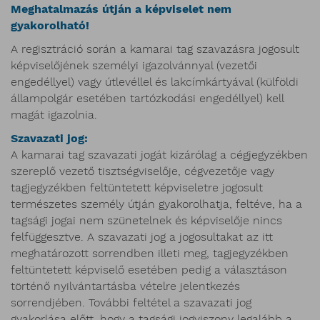
Meghatalmazás útján a képviselet nem
gyakorolható!
A regisztráció során a kamarai tag szavazásra jogosult
képviselőjének személyi igazolvánnyal (vezetői
engedéllyel) vagy útlevéllel és lakcímkártyával (külföldi
állampolgár esetében tartózkodási engedéllyel) kell
magát igazolnia.
Szavazati jog:
A kamarai tag szavazati jogát kizárólag a cégjegyzékben
szereplő vezető tisztségviselője, cégvezetője vagy
tagjegyzékben feltüntetett képviseletre jogosult
természetes személy útján gyakorolhatja, feltéve, ha a
tagsági jogai nem szünetelnek és képviselője nincs
felfüggesztve. A szavazati jog a jogosultakat az itt
meghatározott sorrendben illeti meg, tagjegyzékben
feltüntetett képviselő esetében pedig a választáson
történő nyilvántartásba vételre jelentkezés
sorrendjében. További feltétel a szavazati jog
gyakorlása előtt, hogy a tagsági jogviszony legalább a