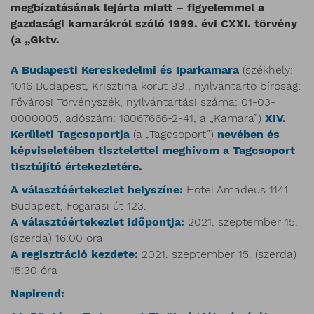
megbízatásának lejárta miatt – figyelemmel a
gazdasági kamarákról szóló 1999. évi CXXI. törvény
(a „Gktv.
A Budapesti Kereskedelmi és Iparkamara
(székhely:
1016 Budapest, Krisztina körút 99., nyilvántartó bíróság:
Fővárosi Törvényszék, nyilvántartási száma: 01-03-
0000005, adószám: 18067666-2-41, a „Kamara”)
XIV.
Kerületi Tagcsoportja
(a „Tagcsoport”)
nevében és
képviseletében tisztelettel meghívom a Tagcsoport
tisztújító értekezletére.
A választóértekezlet helyszíne:
Hotel Amadeus 1141
Budapest, Fogarasi út 123.
A választóértekezlet időpontja:
2021. szeptember 15.
(szerda) 16:00 óra
A regisztráció kezdete:
2021. szeptember 15. (szerda)
15:30 óra
Napirend: