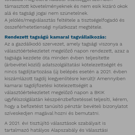
támasztott követelményeknek és nem esik kizáró okok
alá és tagsági jogai nem szünetelnek.
A jelölés/megválasztás feltétele a tisztségelfogadó és
összeférhetetlenségi nyilatkozat megtétele.
Rendezett tagságú kamarai tagvállalkozás:
Az a gazdálkodó szervezet, amely tagsági viszonya a
választóértekezletet megelőző napon rendezett, azaz a
tagsága kezdete óta minden évben teljesítette
(árbevétel közlő) adatszolgáltatási kötelezettségét és
nincs tagdíjtartozása (új belépés esetén a 2021. évben
kiszámlázott tagdíj kiegyenlítésre került)! Amennyiben
kamarai tagdíjfizetési kötelezettségét a
választóértekezletet megelőző napon a BKIK
ügyfélszolgálatán készpénzbefizetéssel teljesíti, kérem,
hogy a befizetést tanúsító pénztár bevételi bizonylatot
szíveskedjen magával hozni és bemutatni.
A 2021. évi tisztújító választások szabályait is
tartalmazó hatályos Alapszabály és Választási