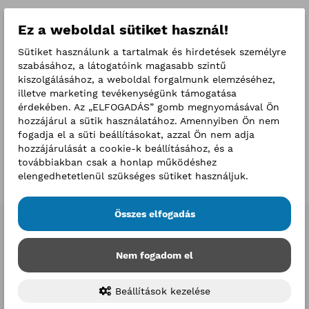
Az a gazdálkodó szervezet, amelynek képviselője a
Ez a weboldal sütiket használ!
védelmi intézkedéseket megsérti, a BKIK Választási
Bizottságának döntése értelmében a választáson nem
Sütiket használunk a tartalmak és hirdetések személyre
vehet részt.
szabásához, a látogatóink magasabb szintű
kiszolgálásához, a weboldal forgalmunk elemzéséhez,
Kérem, hogy részvételével járuljon hozzá a gazdasági
illetve marketing tevékenységünk támogatása
önkormányzati rendszerünk kerületi szintű sikeres
érdekében. Az „ELFOGADÁS” gomb megnyomásával Ön
megújításához!
hozzájárul a sütik használatához. Amennyiben Ön nem
fogadja el a süti beállításokat, azzal Ön nem adja
Tisztelettel:
hozzájárulását a cookie-k beállításához, és a
továbbiakban csak a honlap működéshez
Szentesi Lászlóné sk.
elengedhetetlenül szükséges sütiket használjuk.
főtitkár
Összes elfogadás
Nem fogadom el
Beállítások kezelése