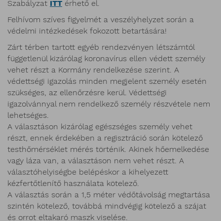
Szabályzat
ITT
érhető el.
Felhívom szíves figyelmét a veszélyhelyzet során a
védelmi intézkedések fokozott betartására!
Zárt térben tartott egyéb rendezvényen létszámtól
függetlenül kizárólag koronavírus ellen védett személy
vehet részt a Kormány rendelkezése szerint. A
védettségi igazolás minden megjelent személy esetén
szükséges, az ellenőrzésre kerül. Védettségi
igazolvánnyal nem rendelkező személy részvétele nem
lehetséges.
A választáson kizárólag egészséges személy vehet
részt, ennek érdekében a regisztráció során kötelező
testhőmérséklet mérés történik. Akinek hőemelkedése
vagy láza van, a választáson nem vehet részt. A
választóhelyiségbe belépéskor a kihelyezett
kézfertőtlenítő használata kötelező.
A választás során a 1,5 méter védőtávolság megtartása
szintén kötelező, továbbá mindvégig kötelező a szájat
és orrot eltakaró maszk viselése.