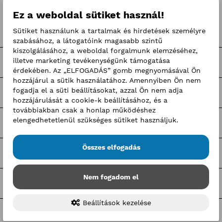
Címkék
Ez a weboldal sütiket használ!
Sütiket használunk a tartalmak és hirdetések személyre
Pályaorientációs hírek
szabásához, a látogatóink magasabb szintű
kiszolgálásához, a weboldal forgalmunk elemzéséhez,
illetve marketing tevékenységünk támogatása
BKIK Szakképzési Iroda pályázatok
érdekében. Az „ELFOGADÁS” gomb megnyomásával Ön
hozzájárul a sütik használatához. Amennyiben Ön nem
fogadja el a süti beállításokat, azzal Ön nem adja
Nagy Elek cikkek
hozzájárulását a cookie-k beállításához, és a
továbbiakban csak a honlap működéshez
elengedhetetlenül szükséges sütiket használjuk.
Kerületi pályázatok
Összes elfogadás
Pályázatfigyelő
Nem fogadom el
Tagozati hírek
Beállítások kezelése
Tagcsoporti hírek