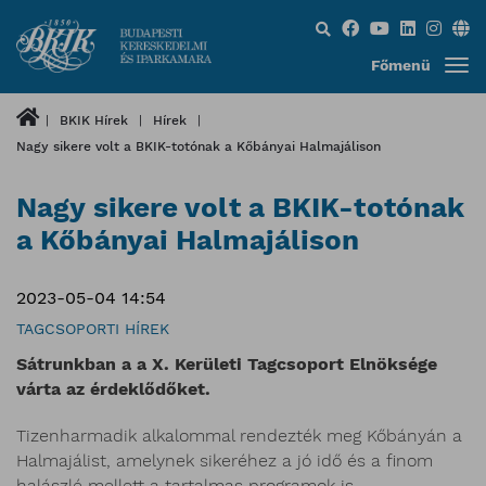
Keresés...
Főmenü
BKIK Hírek
Hírek
Nagy sikere volt a BKIK-totónak a Kőbányai Halmajálison
Nagy sikere volt a BKIK-totónak
a Kőbányai Halmajálison
2023-05-04 14:54
TAGCSOPORTI HÍREK
Sátrunkban a a X. Kerületi Tagcsoport Elnöksége
várta az érdeklődőket.
Tizenharmadik alkalommal rendezték meg Kőbányán a
Halmajálist, amelynek sikeréhez a jó idő és a finom
halászlé mellett a tartalmas programok is