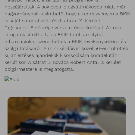
hozzájárultak. A sok éves jó együttműködés miatt már
hagyománynak tekinthető, hogy a rendezvényen a BKIK
is saját sátorral vett részt, ahol a X. Kerületi
Tagcsoport Elnöksége várta az érdeklődőket. Az oda
látogatók kitölthették a BKIK-totót, amelyből
információkat szerezhettek a BKIK tevékenységéről és
szolgáltatásairól. A mini kérdőívet közel 50-en töltötték
ki, az értékes ajándékok kisorsolására koradélután
került sor. A sátrat D. Kovács Róbert Antal, a kerület
polgármestere is meglátogatta.