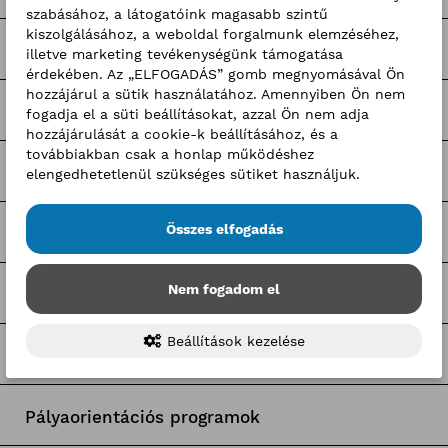
szabásához, a látogatóink magasabb szintű
kiszolgálásához, a weboldal forgalmunk elemzéséhez,
Nagy Elek cikkek
illetve marketing tevékenységünk támogatása
érdekében. Az „ELFOGADÁS” gomb megnyomásával Ön
hozzájárul a sütik használatához. Amennyiben Ön nem
Kerületi pályázatok
fogadja el a süti beállításokat, azzal Ön nem adja
hozzájárulását a cookie-k beállításához, és a
továbbiakban csak a honlap működéshez
Pályázatfigyelő
elengedhetetlenül szükséges sütiket használjuk.
Összes elfogadás
Tagozati hírek
Nem fogadom el
Tagcsoporti hírek
Beállítások kezelése
Egyetemi együttműködések
Pályaorientációs programok