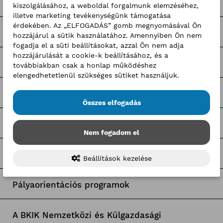
Nagy Elek cikkek
kiszolgálásához, a weboldal forgalmunk elemzéséhez,
illetve marketing tevékenységünk támogatása
érdekében. Az „ELFOGADÁS” gomb megnyomásával Ön
Kerületi pályázatok
hozzájárul a sütik használatához. Amennyiben Ön nem
fogadja el a süti beállításokat, azzal Ön nem adja
hozzájárulását a cookie-k beállításához, és a
Pályázatfigyelő
továbbiakban csak a honlap működéshez
elengedhetetlenül szükséges sütiket használjuk.
Tagozati hírek
Összes elfogadás
Tagcsoporti hírek
Nem fogadom el
Egyetemi együttműködések
Beállítások kezelése
Pályaorientációs programok
A BKIK Nemzetközi és Külgazdasági