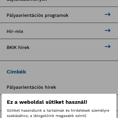
Pályaorientációs programok
Hír-mix
BKIK hírek
Címkék
Pályaorientációs hírek
Ez a weboldal sütiket használ!
BKIK Szakképzési Iroda pályázatok
Sütiket használunk a tartalmak és hirdetések személyre
szabásához, a látogatóink magasabb szintű