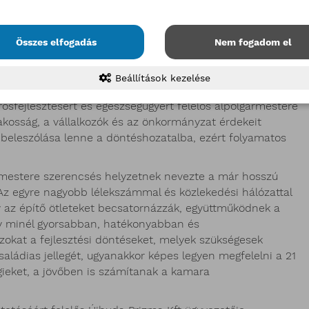
ák a kamara véleményét, építő javaslatait.
sért, kerületfejlesztésért és közbiztonságért felelős
Összes elfogadás
Nem fogadom el
resen álló üzlethelységek bérleti díjának átalakítását
vaslatra, mely egyaránt előnyös a kerület lakóinak és az
Beállítások kezelése
meg a közös munka folytatásának szándékát.
sfejlesztésért és egészségügyért felelős alpolgármestere
akosság, a vállalkozók és az önkormányzat érdekeit
 beleszólása lenne a döntéshozatalba, ezért folyamatos
rmestere szerencsés helyzetnek nevezte a már hosszú
Az egyre nagyobb lélekszámmal és közlekedési hálózattal
y az építő ötleteket becsatornázzák, együttműködnek a
ogy minél gyorsabban, hatékonyabban és
okat a fejlesztési döntéseket, melyek szükségesek
aládias jellegét, ugyanakkor képes legyen megfelelni a 21
ieket, a jövőben is számítanak a kamara