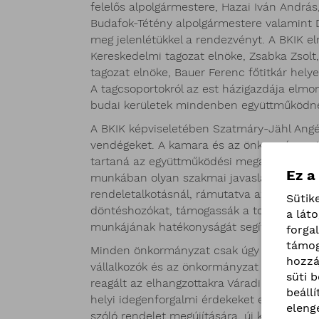
felelős alpolgármestere, Hazai Iván Andr
Budafok-Tétény alpolgármestere valamint Dr
meg jelenlétükkel a rendezvényt. A BKIK el
Kereskedelmi tagozat elnöke, Zsabka Zsolt,
tagozat elnöke, Bauer Ferenc főtitkár hely
A tagcsoportokról az est házigazdája elmo
budai kerületek mindenben együttműködne
A BKIK képviseletében Szatmáry-Jähl Angél
vendégeket. A kamara és az önkormányzato
tartaná az együttműködési megállapodások 
Ez a
munkában olyan szakmai javaslatokat tudn
rendeletalkotásnál, rámutatva azok hatásai
Sütik
döntéshozókat, támogassák a további együ
a lát
munkájának hatékonyságát segítik.
forga
támog
Minden önkormányzat csak úgy tud jól műk
hozzá
vállalkozók és az önkormányzat érdekeit, 
süti 
reagált az elhangzottakra Váradiné Naszályi
beáll
helyi idegenforgalmi érdekeket elmondta: 
eleng
szóló rendelet megújítására, új közterület