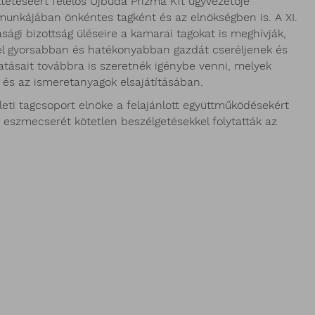
ltetéséért felelős Újbuda Prizma Kft ügyvezetője
munkájában önkéntes tagként és az elnökségben is. A XI.
ági bizottság üléseire a kamarai tagokat is meghívják,
nél gyorsabban és hatékonyabban gazdát cseréljenek és
tásait továbbra is szeretnék igénybe venni, melyek
és az ismeretanyagok elsajátításában.
rületi tagcsoport elnöke a felajánlott együttműködésekért
 eszmecserét kötetlen beszélgetésekkel folytatták az