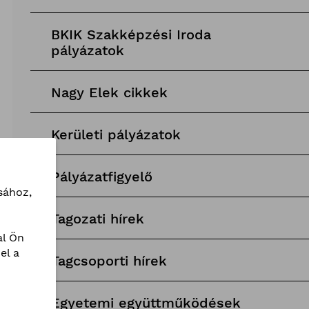
BKIK Szakképzési Iroda
pályázatok
Nagy Elek cikkek
Kerületi pályázatok
Pályázatfigyelő
sához,
Tagozati hírek
l Ön
el a
Tagcsoporti hírek
Egyetemi együttműködések