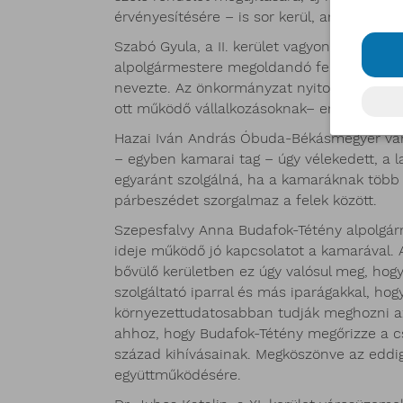
érvényesítésére – is sor kerül, amihez várj
Szabó Gyula, a II. kerület vagyongazdálkodá
alpolgármestere megoldandó feladatnak az ü
nevezte. Az önkormányzat nyitott minden ja
ott működő vállalkozásoknak– erősítette 
Hazai Iván András Óbuda-Békásmegyer váro
– egyben kamarai tag – úgy vélekedett, a l
egyaránt szolgálná, ha a kamaráknak több
párbeszédet szorgalmaz a felek között.
Szepesfalvy Anna Budafok-Tétény alpolgá
ideje működő jó kapcsolatot a kamarával. 
bővülő kerületben ez úgy valósul meg, hog
szolgáltató iparral és más iparágakkal, h
környezettudatosabban tudják meghozni az
ahhoz, hogy Budafok-Tétény megőrizze a cs
század kihívásainak. Megköszönve az eddig
együttműködésére.