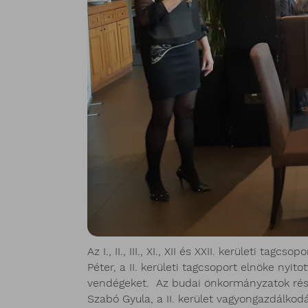
Az I., II., III., XI., XII és XXII. kerületi 
Péter, a II. kerületi tagcsoport elnöke nyi
vendégeket. Az budai önkormányzatok részé
Szabó Gyula, a II. kerület vagyongazdálkodá