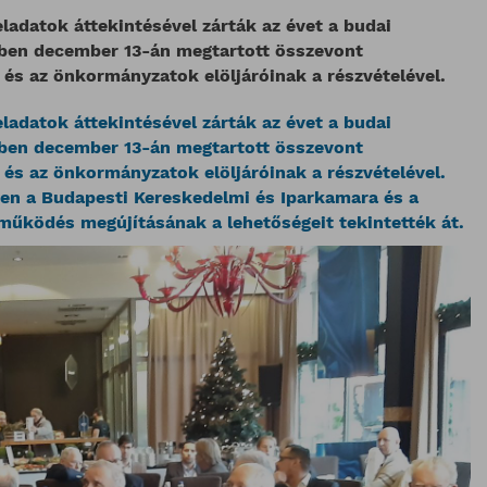
ladatok áttekintésével zárták az évet a budai
mben december 13-án megtartott összevont
 és az önkormányzatok elöljáróinak a részvételével.
ladatok áttekintésével zárták az évet a budai
mben december 13-án megtartott összevont
 és az önkormányzatok elöljáróinak a részvételével.
en a Budapesti Kereskedelmi és Iparkamara és a
működés megújításának a lehetőségeit tekintették át.