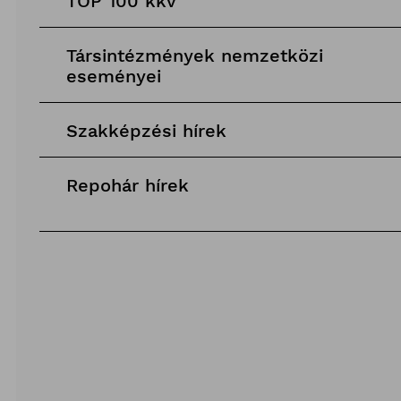
TOP 100 kkv
Társintézmények nemzetközi
eseményei
Szakképzési hírek
Repohár hírek