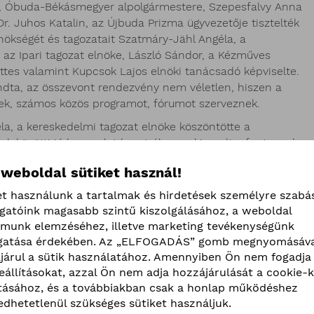
ás, Óbuda-Békásmegyer alpolgármestere, Szepesfalvy Anna
. Juhos Katalin, az Újbuda Prizma ügyvezetője tisztelték
nökségét és tagozatait Szatmáry-Jähl Angéla, a
 az Ipari tagozat elnöke, László Sándor, a Kézműves
ettes valamint Kupcsok Lajos elnöki tanácsadó képviselte.
ndta, az összevont rendezvény nem véletlen, hiszen a
k, számos közös programot, fórumot szerveznek.
a, a kereskedelmi tagozat elnöke köszöntötte a
k közötti jó kapcsolat hangsúlyozva kiemelte, fontosnak
aktualizálását. A kamara ezáltal már a bizottsági
 weboldal sütiket használ!
a tenni, melyek érdemi segítséget jelentenének egy-egy
ra a vállalkozásokat érintően. Arra kérte a
et használunk a tartalmak és hirdetések személyre szabá
ttműködést, mely a vállalkozások és az önkormányzatok
ogatóink magasabb szintű kiszolgálásához, a weboldal
lmunk elemzéséhez, illetve marketing tevékenységünk
atása érdekében. Az „ELFOGADÁS” gomb megnyomásáva
ödni, ha képes összehangolni a lakókörnyezet, a
járul a sütik használatához. Amennyiben Ön nem fogadja 
és ebben valamennyi érdekelt fél szempontja megjelenik -
beállításokat, azzal Ön nem adja hozzájárulását a cookie-k
 Márta, az I. kerület polgármestere. Külön kiemelve a
ításához, és a továbbiakban csak a honlap működéshez
a jövőben több rendeletalkotásra –az üzlethelységekről
edhetetlenül szükséges sütiket használjuk.
-rendelet alkotására és az adórendeletben új elgondolások