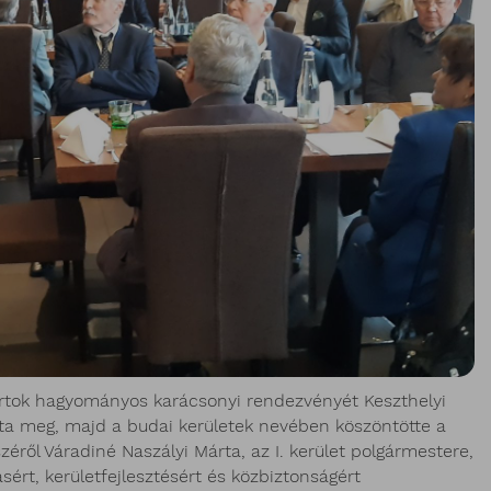
tagcsoportok hagyományos karácsonyi rendezvényét Keszthelyi
totta meg, majd a budai kerületek nevében köszöntötte a
ről Váradiné Naszályi Márta, az I. kerület polgármestere,
sért, kerületfejlesztésért és közbiztonságért