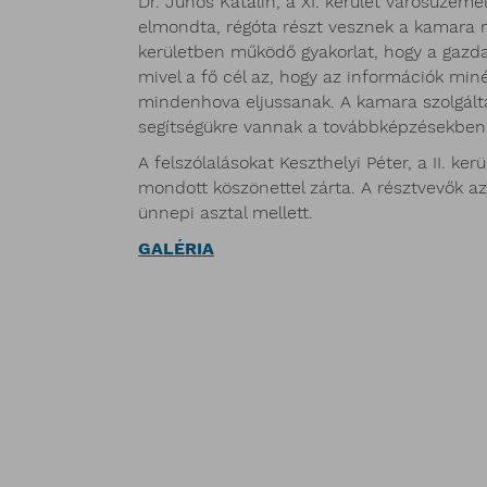
Dr. Juhos Katalin, a XI. kerület városüzeme
elmondta, régóta részt vesznek a kamara 
kerületben működő gyakorlat, hogy a gazdas
mivel a fő cél az, hogy az információk mi
mindenhova eljussanak. A kamara szolgálta
segítségükre vannak a továbbképzésekben 
A felszólalásokat Keszthelyi Péter, a II. ke
mondott köszönettel zárta. A résztvevők az
ünnepi asztal mellett.
GALÉRIA