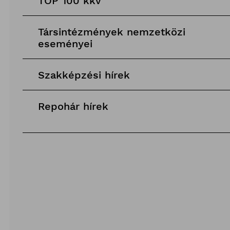
TOP 100 kkv
Társintézmények nemzetközi
eseményei
Szakképzési hírek
Repohár hírek