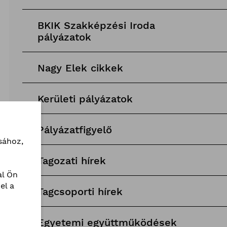
BKIK Szakképzési Iroda
pályázatok
Nagy Elek cikkek
Kerületi pályázatok
Pályázatfigyelő
sához,
Tagozati hírek
l Ön
el a
Tagcsoporti hírek
Egyetemi együttműködések