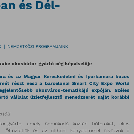
an és Dél-
K
NEMZETKÖZI PROGRAMJAINK
 Kuube okosbútor-gyártó cég képviselője
ara és az Magyar Kereskedelmi és Iparkamara közös
smét részt vesz a barcelonai Smart City Expo World
egjelentősebb okosváros-tematikájú expóján. Széles
tó vállalat üzletfejlesztő menedzserét saját korábbi
rtót!
r-gyártó, amely önműködő köztéri bútorokat, okos
t. Öltöztetjük és az otthoni kényelemmel ötvözzük a