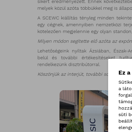
sikert eredményezett. Ennek következtében
melyek közül azóta többükkel meg is állapod
A SCEWC kiállítás tényleg minden tekint
egy cégnek, amennyiben nemzetközi terjes
kötelezően megjelennie egy olyan standon, 
Milyen módon segítette elő azóta az expón
Lehetőségeink nyíltak Ázsiában, Észak-
belül és további értékesítéseket tud
rendelkezünk disztribútorral.
Ez a
Köszönjük az interjút, további sok sikert kí
Sütik
a lát
forga
támog
hozzá
süti 
beáll
eleng