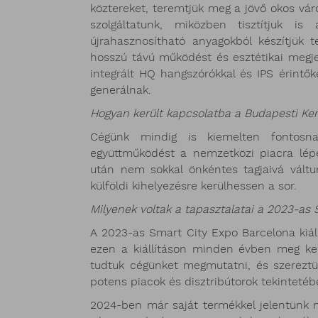
köztereket, teremtjük meg a jövő okos váro
szolgáltatunk, miközben tisztítjuk is
újrahasznosítható anyagokból készítjük 
hosszú távú működést és esztétikai megje
integrált HQ hangszórókkal és IPS érintők
generálnak.
Hogyan került kapcsolatba a Budapesti Ke
Cégünk mindig is kiemelten fontosna
együttműködést a nemzetközi piacra lép
után nem sokkal önkéntes tagjaivá vál
külföldi kihelyezésre kerülhessen a sor.
Milyenek voltak a tapasztalatai a 2023-a
A 2023-as Smart City Expo Barcelona kiáll
ezen a kiállításon minden évben meg kell
tudtuk cégünket megmutatni, és szereztü
potens piacok és disztribútorok tekintetéb
2024-ben már saját termékkel jelentünk m