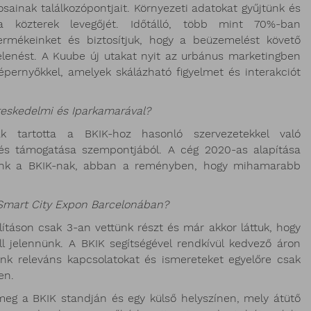
sainak találkozópontjait. Környezeti adatokat gyűjtünk és
 a közterek levegőjét. Időtálló, több mint 70%-ban
termékeinket és biztosítjuk, hogy a beüzemelést követő
lenést. A Kuube új utakat nyit az urbánus marketingben
épernyőkkel, amelyek skálázható figyelmet és interakciót
reskedelmi és Iparkamarával?
k tartotta a BKIK-hoz hasonló szervezetekkel való
és támogatása szempontjából. A cég 2020-as alapítása
tunk a BKIK-nak, abban a reményben, hogy mihamarabb
s Smart City Expon Barcelonában?
ításon csak 3-an vettünk részt és már akkor láttuk, hogy
 jelennünk. A BKIK segítségével rendkívül kedvező áron
nk releváns kapcsolatokat és ismereteket egyelőre csak
en.
eg a BKIK standján és egy külső helyszínen, mely átütő