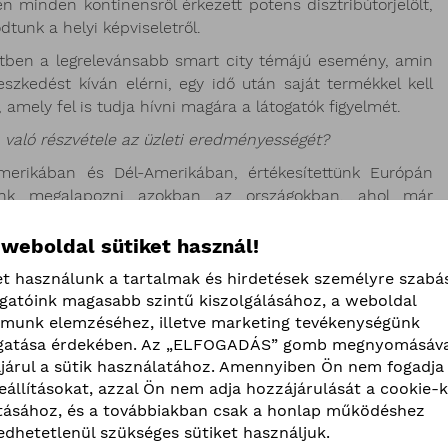
 minden kontinensről érkezett potens disztribútorjelölt,
tunk a helyi képviseletről.
etben a legrelevánsabb smart city témájú esemény, amin
zkedést kíván elérni, egy idő után saját termékkel kell
amely fel is tudja hívni magára a látogatók figyelmét.
 való részvétele az üzleti eredményességét?
Amerikában és Dél-Amerikában, értékesítettünk Európán
tunk megalapozni azokban az országokban, ahol már
 weboldal sütiket használ!
vánunk!
et használunk a tartalmak és hirdetések személyre szabá
ogatóink magasabb szintű kiszolgálásához, a weboldal
lmunk elemzéséhez, illetve marketing tevékenységünk
atása érdekében. Az „ELFOGADÁS” gomb megnyomásáva
járul a sütik használatához. Amennyiben Ön nem fogadja 
beállításokat, azzal Ön nem adja hozzájárulását a cookie-k
ításához, és a továbbiakban csak a honlap működéshez
edhetetlenül szükséges sütiket használjuk.