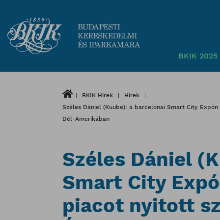
BKIK 2025 
BKIK Hírek
Hírek
Széles Dániel (Kuube): a barcelonai Smart City Expón
Dél-Amerikában
Széles Dániel (K
Smart City Expó
piacot nyitott 