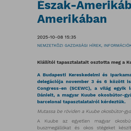
Észak-Amerikáb
Amerikában
2025-10-08 15:35
NEMZETKÖZI GAZDASÁGI HÍREK, INFORMÁCIÓ
Kiállítói tapasztalatait osztotta meg a
A Budapesti Kereskedelmi és Iparkam
delegációja november 3 és 6 között i
Congress-en (SCEWC), a világ egyik l
Dánielt, a magyar Kuube okosbútor-gyár
barcelonai tapasztalatairól kérdeztük.
Mutassa be röviden a Kuube okosbútor-gyá
A Kuube az egyetlen magyar okosbúto
buszmegállókat és okos stégeket készí