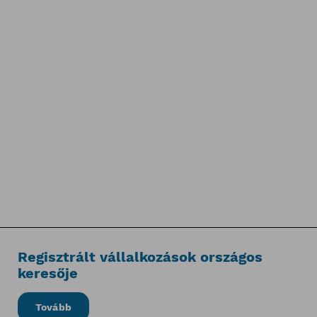
Regisztrált vállalkozások országos
keresője
Tovább