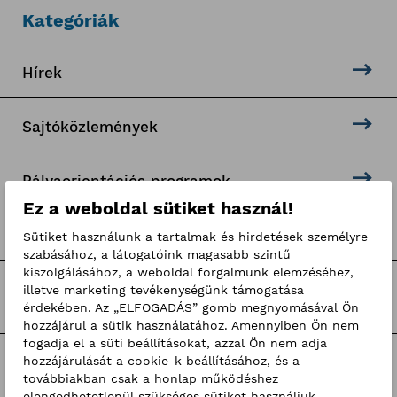
Kategóriák
Hírek
Sajtóközlemények
Pályaorientációs programok
Ez a weboldal sütiket használ!
Hír-mix
Sütiket használunk a tartalmak és hirdetések személyre
szabásához, a látogatóink magasabb szintű
kiszolgálásához, a weboldal forgalmunk elemzéséhez,
BKIK hírek
illetve marketing tevékenységünk támogatása
érdekében. Az „ELFOGADÁS” gomb megnyomásával Ön
hozzájárul a sütik használatához. Amennyiben Ön nem
fogadja el a süti beállításokat, azzal Ön nem adja
hozzájárulását a cookie-k beállításához, és a
Címkék
továbbiakban csak a honlap működéshez
elengedhetetlenül szükséges sütiket használjuk.