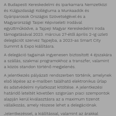
A Budapesti Kereskedelmi és Iparkamara Nemzetközi
és Külgazdasági Kollégiuma a Munkaadók és
Gyáriparosok Országos Szövetségével és a
Magyarországi Taipei Képviseleti Irodával
együttműködve, a Tajpeji Magyar Kereskedelmi Iroda
támogatásával 2023. március 27-étől április 2-ig üzleti
delegációt szervez Tajpejba, a 2023-as Smart City
Summit & Expo kiállításra.
A delegáció tagjainak ingyenesen biztosított 4 éjszakára
a szállás, szakmai programokhoz a transzfer, valamint
a közös standon történő megjelenés.
A jelentkezés pályázati rendszerben történik, amelynek
első lépése az e-mailben található elektronikus űrlap
és adatvédelmi nyilatkozat kitöltése. A jelentkezési
határidő leteltét követően szigorúan piaci szempontok
alapján kerül kiválasztásra az a maximum tizenöt
vállalkozás, amely részese lehet a delegációnak.
Jelentkezéssel, a kiállítással, valamint az árakkal