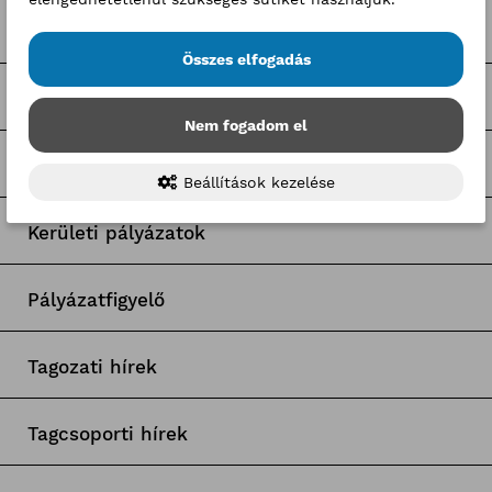
Pályaorientációs hírek
Összes elfogadás
BKIK Szakképzési Iroda pályázatok
Nem fogadom el
Nagy Elek cikkek
Beállítások kezelése
Kerületi pályázatok
Pályázatfigyelő
Tagozati hírek
Tagcsoporti hírek