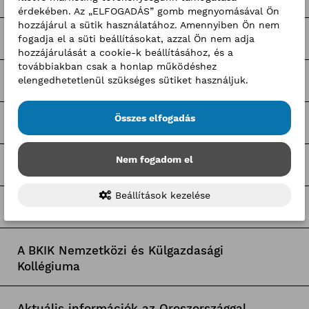
érdekében. Az „ELFOGADÁS” gomb megnyomásával Ön
hozzájárul a sütik használatához. Amennyiben Ön nem
fogadja el a süti beállításokat, azzal Ön nem adja
Pályázatfigyelő
hozzájárulását a cookie-k beállításához, és a
továbbiakban csak a honlap működéshez
elengedhetetlenül szükséges sütiket használjuk.
Tagozati hírek
Összes elfogadás
Tagcsoporti hírek
Nem fogadom el
Egyetemi együttműködések
Beállítások kezelése
Pályaorientációs programok
A BKIK Nemzetközi és Külgazdasági
Kollégiuma
Aktuális információk az Oroszországgal