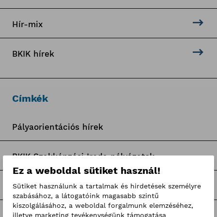
Hír-mix
BKIK hírek
Címkék
Pályaorientációs hírek
BKIK Szakképzési Iroda pályázatok
Ez a weboldal sütiket használ!
Nagy Elek cikkek
Sütiket használunk a tartalmak és hirdetések személyre
szabásához, a látogatóink magasabb szintű
kiszolgálásához, a weboldal forgalmunk elemzéséhez,
Kerületi pályázatok
illetve marketing tevékenységünk támogatása