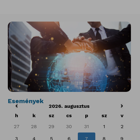
Események
2026. augusztus
h
k
sz
cs
p
sz
v
27
28
29
30
31
1
2
3
4
5
6
7
8
9