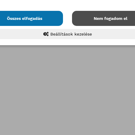
Összes elfogadás
Nem fogadom el
Beállítások kezelése