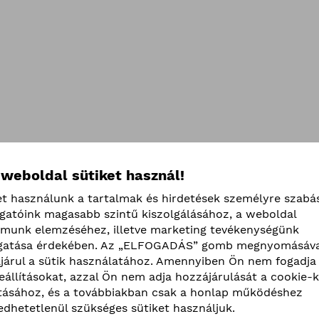
 weboldal sütiket használ!
et használunk a tartalmak és hirdetések személyre szabá
ogatóink magasabb szintű kiszolgálásához, a weboldal
lmunk elemzéséhez, illetve marketing tevékenységünk
atása érdekében. Az „ELFOGADÁS” gomb megnyomásáva
járul a sütik használatához. Amennyiben Ön nem fogadja 
beállításokat, azzal Ön nem adja hozzájárulását a cookie-k
ításához, és a továbbiakban csak a honlap működéshez
edhetetlenül szükséges sütiket használjuk.