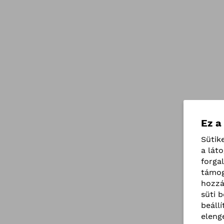
Ez a
Sütik
a lát
forga
támog
hozzá
süti 
beáll
eleng