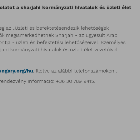
latot a sharjahi kormányzati hivatalok és üzleti élet
g az „Üzleti és befektetésendezik lehetőségek
ők megismerkedhetnek Sharjah - az Egyesült Arab
pontja - üzleti és befektetési lehetőségeivel. Személyes
jahi kormányzati hivatalok és üzleti élet vezetőivel.
ungary.org/hu
, illetve az alábbi telefonszámokon :
 rendezvény információ: +36 30 789 9415.