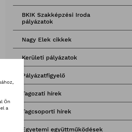
BKIK Szakképzési Iroda
pályázatok
Nagy Elek cikkek
Kerületi pályázatok
Pályázatfigyelő
sához,
Tagozati hírek
l Ön
el a
Tagcsoporti hírek
Egyetemi együttműködések