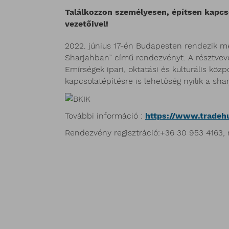
Találkozzon személyesen, építsen kapcso
vezetőivel!
2022. június 17-én Budapesten rendezik me
Sharjahban” című rendezvényt. A résztvev
Emírségek ipari, oktatási és kulturális köz
kapcsolatépítésre is lehetőség nyílik a shar
További információ :
https://www.tradeh
Rendezvény regisztráció:+36 30 953 4163,