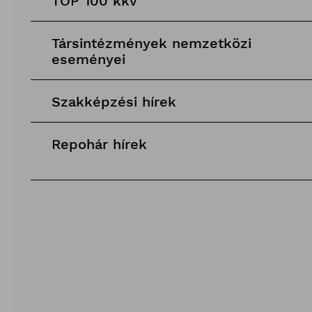
TOP 100 kkv
Társintézmények nemzetközi
eseményei
Szakképzési hírek
Repohár hírek