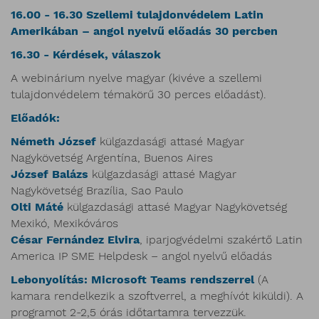
16.00 - 16.30 Szellemi tulajdonvédelem Latin
Amerikában – angol nyelvű előadás 30 percben
16.30 - Kérdések, válaszok
A webinárium nyelve magyar (kivéve a szellemi
tulajdonvédelem témakörű 30 perces előadást).
Előadók:
Németh József
külgazdasági attasé Magyar
Nagykövetség Argentína, Buenos Aires
József Balázs
külgazdasági attasé Magyar
Nagykövetség Brazília, Sao Paulo
Olti Máté
külgazdasági attasé Magyar Nagykövetség
Mexikó, Mexikóváros
César Fernández Elvira
, iparjogvédelmi szakértő Latin
America IP SME Helpdesk – angol nyelvű előadás
Lebonyolítás: Microsoft Teams rendszerrel
(A
kamara rendelkezik a szoftverrel, a meghívót kiküldi). A
programot 2-2,5 órás időtartamra tervezzük.