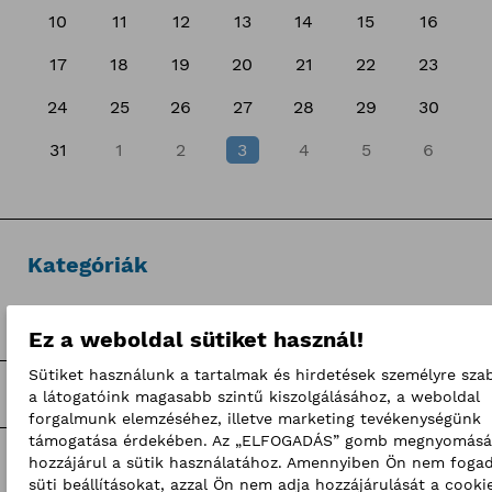
10
11
12
13
14
15
16
17
18
19
20
21
22
23
24
25
26
27
28
29
30
31
1
2
3
4
5
6
Kategóriák
Hírek
Ez a weboldal sütiket használ!
Sütiket használunk a tartalmak és hirdetések személyre sza
Sajtóközlemények
a látogatóink magasabb szintű kiszolgálásához, a weboldal
forgalmunk elemzéséhez, illetve marketing tevékenységünk
támogatása érdekében. Az „ELFOGADÁS” gomb megnyomásá
Pályaorientációs programok
hozzájárul a sütik használatához. Amennyiben Ön nem fogad
süti beállításokat, azzal Ön nem adja hozzájárulását a cooki