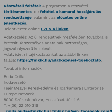
Részvételi feltétel:
A programon a részvétel
térítésmentes
, de
feltétel a kamarai hozzájárulás
rendezettsége
, valamint az
előzetes online
jelentkezés
.
Jelentkezés: online
EZEN a linken
Adatkezelés: Az új rendeletnek megfelelően továbbra is
biztosítjuk személyes adatainak biztonságos,
jogszabályszerű kezelését.
Adatvédelmi tájékoztatónkat az alábbi linken
találja:
https://fmkik.hu/adatkezelesi-tajekoztato
.
További információk:
Buda Csilla
Irodavezető
Fejér Megyei Kereskedelmi és Iparkamara | Enterprise
Europe Network
8000 Székesfehérvár, Hosszúsétatér 4-6.
T: +(36) 22 510 316
|
csilla.buda@fmkik.hu
|
fmkik.hu/een
,
facebook.com/