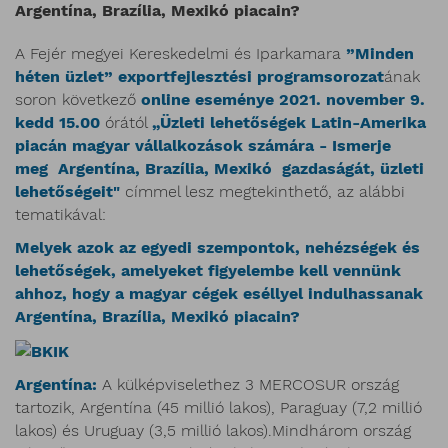
Argentína, Brazília, Mexikó piacain?
A Fejér megyei Kereskedelmi és Iparkamara
”Minden
héten üzlet” exportfejlesztési programsorozat
ának
soron következő
online eseménye 2021. november 9.
kedd 15.00
órától
„Üzleti lehetőségek Latin-Amerika
piacán magyar vállalkozások számára - Ismerje
meg Argentína, Brazília, Mexikó gazdaságát, üzleti
lehetőségeit"
címmel lesz megtekinthető, az alábbi
tematikával:
Melyek azok az egyedi szempontok, nehézségek és
lehetőségek, amelyeket figyelembe kell vennünk
ahhoz, hogy a magyar cégek eséllyel indulhassanak
Argentína, Brazília, Mexikó piacain?
Argentína:
A külképviselethez 3 MERCOSUR ország
tartozik, Argentína (45 millió lakos), Paraguay (7,2 millió
lakos) és Uruguay (3,5 millió lakos).Mindhárom ország