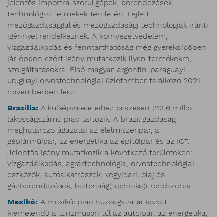
jelentős importra szorul gépek, berendezések,
technológiai termékek területén. Fejlett
mezőgazdasággal és mezőgazdasági technológiák iránti
igénnyel rendelkeznek. A környezetvédelem,
vízgazdálkodás és fenntarthatóság még gyerekcipőben
jár éppen ezért igény mutatkozik ilyen termékekre,
szolgáltatásokra. Első magyar-argentin-paraguayi-
uruguayi orvostechnológiai üzletember találkozó 2021.
novemberben lesz.
Brazília:
A külképviseleteihez összesen 212,6 millió
lakosságszámú piac tartozik. A brazil gazdaság
meghatározó ágazatai az élelmiszeripar, a
gépjárműipar, az energetika az építőipar és az ICT.
Jelentős igény mutatkozik a következő területeken:
vízgazdálkodás, agrártechnológia, orvostechnológiai
eszközök, autóalkatrészek, vegyipari, olaj és
gázberendezések, biztonság(technika)i rendszerek.
Mexikó:
A mexikói piac húzóágazatai között
kiemelendő a turizmuson túl az autóipar, az energetika,