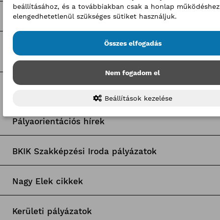
beállításához, és a továbbiakban csak a honlap működéshez
elengedhetetlenül szükséges sütiket használjuk.
Hír-mix
Összes elfogadás
BKIK hírek
Nem fogadom el
Címkék
Beállítások kezelése
Pályaorientációs hírek
BKIK Szakképzési Iroda pályázatok
Nagy Elek cikkek
Kerületi pályázatok