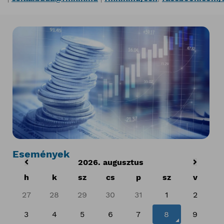
Események
2026. augusztus
h
k
sz
cs
p
sz
v
27
28
29
30
31
1
2
3
4
5
6
7
8
9