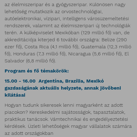
az élelmiszeripar és a gyógyszeripar. Különösen nagy
lehetőség mutatkozik az orvostechnológiai,
autóelektronikai, vízipari, intelligens városüzemeltetési
rendszerek, valamint az élelmiszeripari új technológiák
terén. A külképviselet Mexikóban (129 millió fő) van, de
akkreditációja kiterjed 6 további országra: Belize (290
ezer fő), Costa Rica (4,1 millió fő), Guatemala (12,3 millió
fő), Honduras (7,3 millió fő), Nicaragua (5,6 millió fő), El
Salvador (6,8 millió fő).
Program és f​​​​​ő témakörök:
15.00 - 16.00 Argentína, Brazília, Mexikó
gazdaságának aktuális helyzete, annak jövőbeni
kilátásai
Hogyan tudunk sikeresek lenni magyarként az adott
piacokon? Kereskedelmi sajátosságok, tapasztalatok,
praktikus tanácsok. Vámtechnikai és engedélyeztetési
kérdések. Üzleti lehetőségek magyar vállalatok számára
az adott országokban