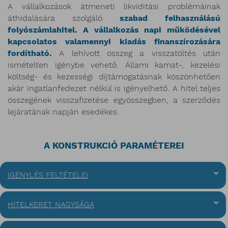
A vállalkozások átmeneti likviditási problémáinak
áthidalására szolgáló
szabad felhasználású
folyószámlahitel. A vállalkozás napi működésével
kapcsolatos valamennyi kiadás finanszírozására
fordítható.
A lehívott összeg a visszatöltés után
ismételten igénybe vehető. Állami kamat-, kezelési
költség- és kezességi díjtámogatásnak köszönhetően
akár ingatlanfedezet nélkül is igényelhető. A hitel teljes
összegének visszafizetése egyösszegben, a szerződés
lejáratának napján esedékes.
A KONSTRUKCIÓ PARAMÉTEREI
IGÉNYLÉS FELTÉTELEI
HITELKERET NAGYSÁGA