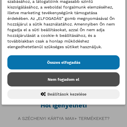
szabásához, a látogatóink magasabb szintű
https://www.kavosz.hu/szechenyi-kartya-program-
kiszolgálásához, a weboldal forgalmunk elemzéséhez,
illetve marketing tevékenységünk támogatása
online-ugyfelfiok-regisztracio/
érdekében. Az „ELFOGADÁS” gomb megnyomásával Ön
A Széchényi Kártya Folyószámlahitel Max+
hozzájárul a sütik használatához. Amennyiben Ön nem
konstrukcióról
részletesebb tájékoztatót itt olvashat.
fogadja el a süti beállításokat, azzal Ön nem adja
hozzájárulását a cookie-k beállításához, és a
Kamaránk által végzett regisztrációs tevékenység
továbbiakban csak a honlap működéshez
ellenértékeként a Vállalkozás az Üzletszabályzat 1.
elengedhetetlenül szükséges sütiket használjuk.
számú mellékletében meghatározott mértékű
regisztrációs díjat köteles fizetni. Kamaránknál
Összes elfogadás
önkéntes tagként regisztrált ügyfelek mentesülnek a
regisztrációs díjfizetési kötelezettség alól. Az
önkéntes
kamarai tagság
ról bővebben az alábbi linkre kattintva
Nem fogadom el
olvashat.
Beállítások kezelése
Önkéntes tagság
Hol igényelheti
A SZÉCHENYI KÁRTYA MAX+ TERMÉKEKET?