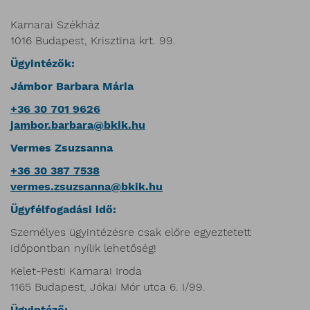
Kamarai Székház
1016 Budapest, Krisztina krt. 99.
Ügyintézők:
Jámbor Barbara Mária
+36 30 701 9626
jambor.barbara@bkik.hu
Vermes Zsuzsanna
+36 30 387 7538
vermes.zsuzsanna@bkik.hu
Ügyfélfogadási idő:
Személyes ügyintézésre csak előre egyeztetett
időpontban nyílik lehetőség!
Kelet-Pesti Kamarai Iroda
1165 Budapest, Jókai Mór utca 6. I/99.
Ügyintéző: