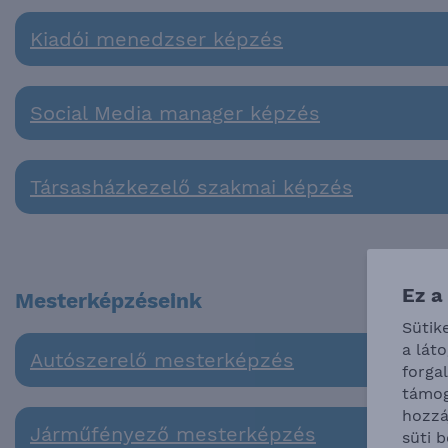
Kiadói menedzser képzés
Social Media manager képzés
Társasházkezelő szakmai képzés
Ez a
Mesterképzéseink
Sütik
a lát
Autószerelő mesterképzés
forga
támog
hozzá
Járműfényező mesterképzés
süti 