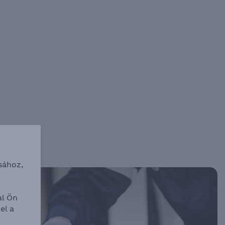
sához,
l Ön
el a