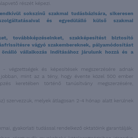
lapvető részét képezi.
ndkívül sokszínű szakmai tudásbázisára, sikeresen
lgáltatásaival és egyedülálló külső szakmai
t, továbbképzéseinket, szakképesítést biztosító
dásfrissítésre vágyó szakembereknek, pályamódosítást
önálló vállalkozás indításához járulunk hozzá és a
ú - végzettségek és képesítések megszerzésére adnak
 jobban, mint az a tény, hogy évente közel 500 ember
pzés keretében történő tanúsítvány megszerzésére,
z) szervezzük, melyek átlagosan 2-4 hónap alatt kerülnek
ai, gyakorlati tudással rendelkező oktatóink garantálják,