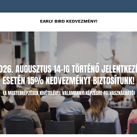
EARLY BIRD KEDVEZMÉNY!
amara
dájának
jon a
nyesebbé