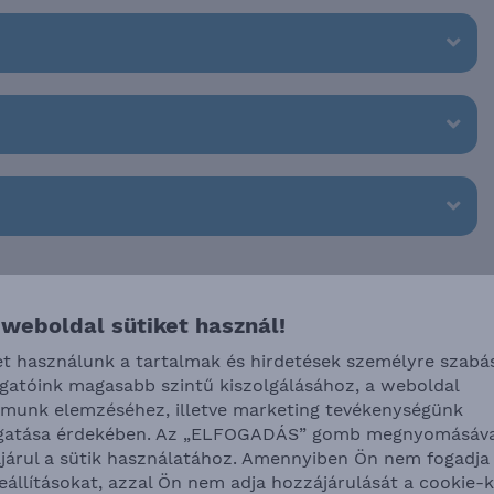
 weboldal sütiket használ!
et használunk a tartalmak és hirdetések személyre szabá
ogatóink magasabb szintű kiszolgálásához, a weboldal
lmunk elemzéséhez, illetve marketing tevékenységünk
atása érdekében. Az „ELFOGADÁS” gomb megnyomásáva
járul a sütik használatához. Amennyiben Ön nem fogadja 
beállításokat, azzal Ön nem adja hozzájárulását a cookie-k