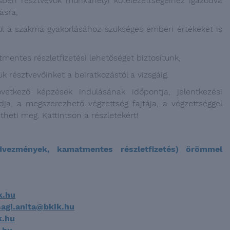
sben résztvevők munkahelyi kötelezettségeihez igazodva
ásra,
l a szakma gyakorlásához szükséges emberi értékeket is
ntes részletfizetési lehetőséget biztosítunk,
 résztvevőinket a beiratkozástól a vizsgáig.
vetkező képzések indulásának időpontja, jelentkezési
ja, a megszerezhető végzettség fajtája, a végzettséggel
theti meg. Kattintson a részletekért!
vezmények, kamatmentes részletfizetés) örömmel
k.hu
agi.anita@bkik.hu
k.hu