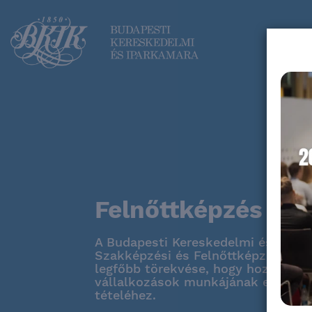
Felnőttképzés
A Budapesti Kereskedelmi és Ipark
Szakképzési és Felnőttképzési Iro
legfőbb törekvése, hogy hozzájárul
vállalkozások munkájának eredmé
tételéhez.