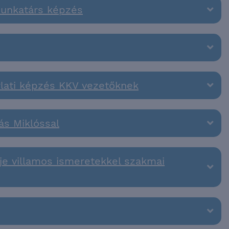
munkatárs képzés
orlati képzés KKV vezetőknek
ás Miklóssal
je villamos ismeretekkel szakmai