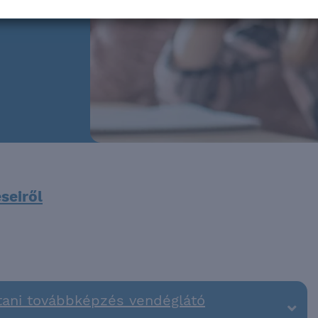
seiről
tani továbbképzés vendéglátó