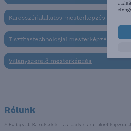
beáll
eleng
Karosszérialakatos mesterképzés
Tisztítástechnológiai mesterképzés
Villanyszerelő mesterképzés
Rólunk
A Budapesti Kereskedelmi és Iparkamara felnőttképzéssel 