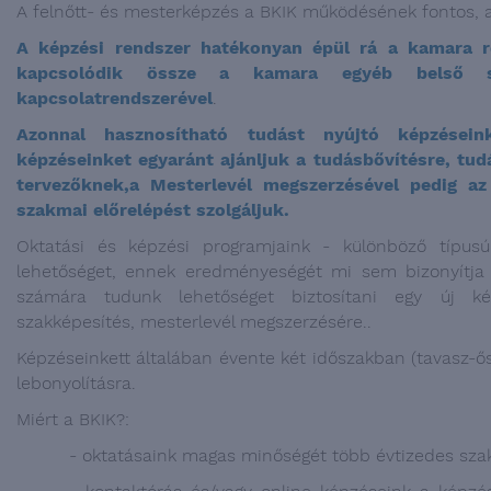
A felnőtt- és mesterképzés a BKIK működésének fontos, a
A képzési rendszer hatékonyan épül rá a kamara re
kapcsolódik össze a kamara egyéb belső szo
kapcsolatrendszerével
.
Azonnal hasznosítható tudást nyújtó képzéseinke
képzéseinket egyaránt ajánljuk a tudásbővítésre, tu
tervezőknek,a Mesterlevél megszerzésével pedig az 
szakmai előrelépést szolgáljuk.
Oktatási és képzési programjaink - különböző típus
lehetőséget, ennek eredményeségét mi sem bizonyítja
számára tudunk lehetőséget biztosítani egy új ké
szakképesítés, mesterlevél megszerzésére..
Képzéseinkett általában évente két időszakban (tavasz-ős
lebonyolításra.
Miért a BKIK?:
- oktatásaink magas minőségét több évtizedes szakm