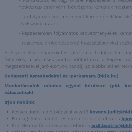
- kontaktórás és/vagy online képzéseink a képzé
hétköznap esténként, hétvégente kerülnek megtart
- tanfolyamainkon a szakmai kompetenciákon kívü
igyekszünk átadni,
- képzéseinken folyamatos kedvezményeket, kamatme
- rugalmas, emberközpontú hozzáállásunkkal segítjük
A képzésekkel kapcsolatos részletes tudnivalókat (kö
feltételek, a képzések pontos időtartama, a képzés mód
megszerzésével járó előnyök, tandíj) az alábbi linken tekin
Budapesti Kereskedelmi és Iparkamara (bkik.hu)
Munkatársaink minden egyéni kérdésre (pld. ked
válaszolnak!
Írjon nekünk:
Kovács Judit felnőttképzési vezető
kovacs.judit@bki
Bánsági Anita felnőtt- és mesterképzési referens
bans
Érdi Beatrix felnőttképzési referens
erdi.beatrix@bki