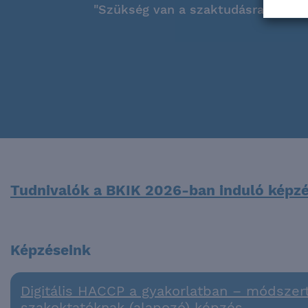
"Szükség van a szaktudásra!"
Tudnivalók a BKIK 2026-ban induló képzé
Képzéseink
Digitális HACCP a gyakorlatban – módszer
szakoktatóknak (alapozó) képzés