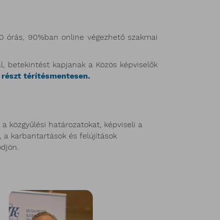
240 órás, 90%ban online végezhető szakmai
, betekintést kapjanak a Közös képviselők
részt térítésmentesen.
 közgyűlési határozatokat, képviseli a
, a karbantartások és felújítások
djön.