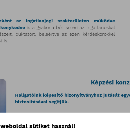
ként az ingatlanjogi szakterületen működve
ékenykedve
is a gyakorlatból ismeri az ingatlanokkal
észeit, buktatóit, beleértve az ezen kérdéskörökkel
 is.
Képzési kon
Hallgatóink képesítő bizonyítványhoz jutását eg
biztosításával segítjük.
Kovács János
 weboldal sütiket használ!