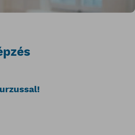
épzés
urzussal!