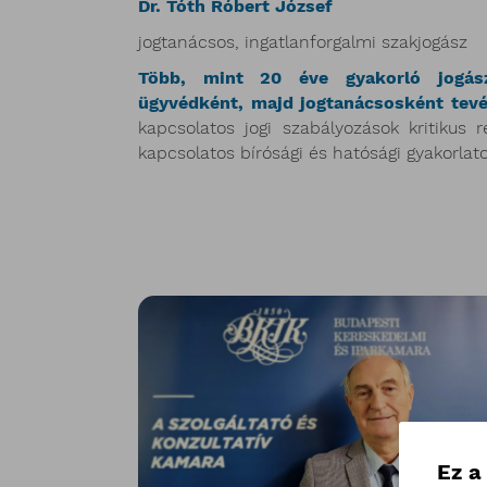
Dr. Tóth Róbert József
jogtanácsos, ingatlanforgalmi szakjogász
Több, mint 20 éve gyakorló jogász
ügyvédként, majd jogtanácsosként tev
kapcsolatos jogi szabályozások kritikus r
kapcsolatos bírósági és hatósági gyakorlatot
Ez a