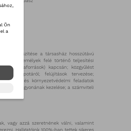
rnök-közgazdász
sához,
l Ön
el a
latokat készítése a társasház hosszútávú
madik személyek felé történő teljesítési
juló energiaforrások) kapcsán; közgyűlést
ki állapotáról; felújítások tervezése;
, érintés-, és környezetvédelmi feladatok
ársasház vagyonának kezelése; a számviteli
ak, vagy azzá szeretnének válni, valamint
erezni. Hallgatóink 100%-ban tettek sikeres