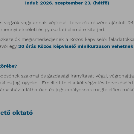
Indul: 2026. szeptember 23. (hétfő)
 is végzők vagy annak végzését tervezők részére ajánlott 
mennyi elméleti és gyakorlati elemére kiterjed.
zkezelők megismerkedjenek a Közös képviselői feladatokkal
evői egy
20 órás Közös képviselő minikurzuson vehetnek 
körébe?
sének szakmai és gazdasági irányítását végzi, végrehajtja a
ki és jogi ügyeket. Emellett felel a költségvetés tervezéséért
 társasház átláthatóan és jogszabályoknak megfelelően műkö
ető oktató