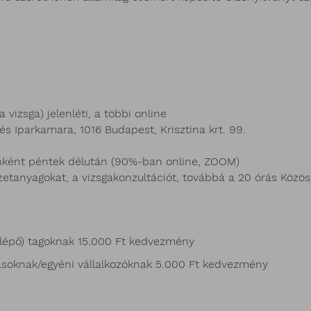
 vizsga) jelenléti, a többi online
és Iparkamara, 1016 Budapest, Krisztina krt. 99.
nként péntek délután (90%-ban online, ZOOM)
zetanyagokat, a vizsgakonzultációt, továbbá a 20 órás Közös
lépő) tagoknak 15.000 Ft kedvezmény
ak/egyéni vállalkozóknak 5.000 Ft kedvezmény