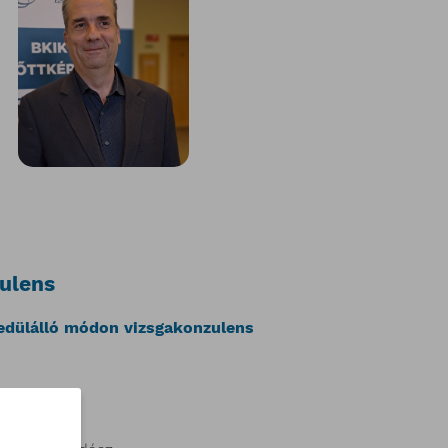
zulens
yedülálló módon vizsgakonzulens