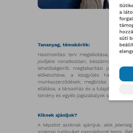
Sütik
a lát
forga
támog
hozzá
süti 
beáll
Tananyag, témakörök:
eleng
Hasznosítási terv megalkotása; gazdaság
jövőjére vonatkozóan; beszámoló; éves k
lehetőségeiről; megtakarítási javaslatok
előkészítése, a közgyűlés határozatai
munkaszerződések; megbízási szerződések 
ellátása; a társasház és a tulajdonosok t
törvény és egyéb jogszabályok szerinti köny
Kiknek ajánljuk?
A képzést azoknak ajánljuk, akik jelenle
szakmai tudásukat naprakésszé tenni, illet