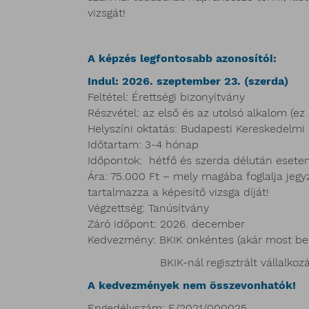
vizsgát!
A képzés legfontosabb azonosítói:
Indul: 2026. szeptember 23. (szerda)
Feltétel: Érettségi bizonyítvány
Részvétel: az első és az utolsó alkalom (ez a
Helyszíni oktatás: Budapesti Kereskedelmi 
Időtartam: 3-4 hónap
Időpontok: hétfő és szerda délután esete
Ára: 75.000 Ft – mely magába foglalja jegy
tartalmazza a képesítő vizsga díját!
Végzettség: Tanúsítvány
Záró időpont: 2026. december
Kedvezmény: BKIK önkéntes (akár most be
BKIK-nál regisztrált vállalkozásokn
A kedvezmények nem összevonhatók!
Engedélyszám: E/2021/000025