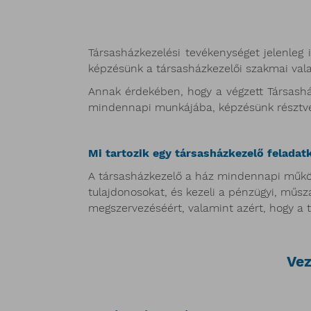
Társasházkezelési tevékenységet jelenleg
képzésünk a társasházkezelői szakmai vala
Annak érdekében, hogy a végzett Társashá
mindennapi munkájába, képzésünk résztv
Mi tartozik egy társasházkezelő feladat
A társasházkezelő a ház mindennapi működé
tulajdonosokat, és kezeli a pénzügyi, műsza
megszervezéséért, valamint azért, hogy a
Vez