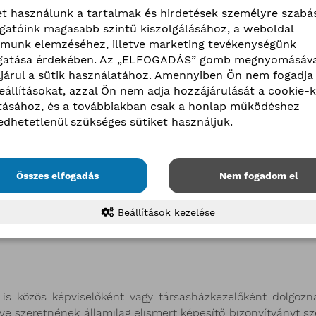
Ingatlanszakértő, végzettségét tekintve mérnök, mé
et használunk a tartalmak és hirdetések személyre szabá
ogatóink magasabb szintű kiszolgálásához, a weboldal
lmunk elemzéséhez, illetve marketing tevékenységünk
atása érdekében. Az „ELFOGADÁS” gomb megnyomásáva
járul a sütik használatához. Amennyiben Ön nem fogadja 
beállításokat, azzal Ön nem adja hozzájárulását a cookie-k
ításához, és a továbbiakban csak a honlap működéshez
edhetetlenül szükséges sütiket használjuk.
i elemzés; együttműködés műszaki szakemberekkel; javas
öltségvetés; gazdasági elemzés készítése a társasház har
 tervezése a 21. századi kihívások; új lehetőségek (megú
Összes elfogadás
Nem fogadom el
nak végrehajtása; felmérés készítése a társasház műsza
és vállalkozási szerződések elkészítése; tűz-, baleset-
örvényben előírt dokumentumainak és adatainak kezelése; t
Beállítások kezelése
velési feladatok lebonyolítása.
g is közös képviselőként vagy társasházkezelőként dolgozn
ve szeretnének államilag elismert képesítő bizonyítványt sz