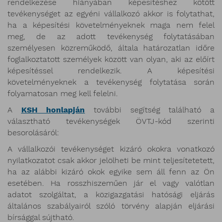
rendelkezése hiányában képesítéshez kötött
tevékenységet az egyéni vállalkozó akkor is folytathat,
ha a képesítési követelményeknek maga nem felel
meg, de az adott tevékenység folytatásában
személyesen közreműködő, általa határozatlan időre
foglalkoztatott személyek között van olyan, aki az előírt
képesítéssel rendelkezik. A képesítési
követelményeknek a tevékenység folytatása során
folyamatosan meg kell felelni.
A
KSH honlapján
további segítség található a
választható tevékenységek ÖVTJ-kód szerinti
besorolásáról:
A vállalkozói tevékenységet kizáró okokra vonatkozó
nyilatkozatot csak akkor jelölheti be mint teljesítetetett,
ha az alábbi kizáró okok egyike sem áll fenn az Ön
esetében. Ha rosszhiszeműen jár el vagy valótlan
adatot szolgáltat, a közigazgatási hatósági eljárás
általános szabályairól szóló törvény alapján eljárási
bírsággal sújtható.