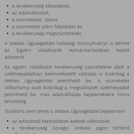
a tevékenység elkezdését,
az adatváltozást,
a szünetelést, illetve
a szünetelés utáni folytatást és
a tevékenység megszüntetését.
A Webes Ügysegéddel hatósági bizonyítványt is kérhet
az Egyéni Vállalkozók Nyilvántartásában kezelt
adatairól.
Az egyéni vállalkozói tevékenység szünetelése alatt a
székhelyadatban bekövetkezett változás is kizárólag a
Webes Ügysegéddel jelenthető be. A szünetelés
időtartama alatt kizárólag a megváltozott székhelyadat
jelenthető be, más adatváltozás bejelentésére nincs
lehetőség.
Továbbra sem lehet a Webes Ügysegéddel bejelenteni
az adózással kapcsolatos adatok változását,
a tevékenység özvegyi, örökösi jogon történő