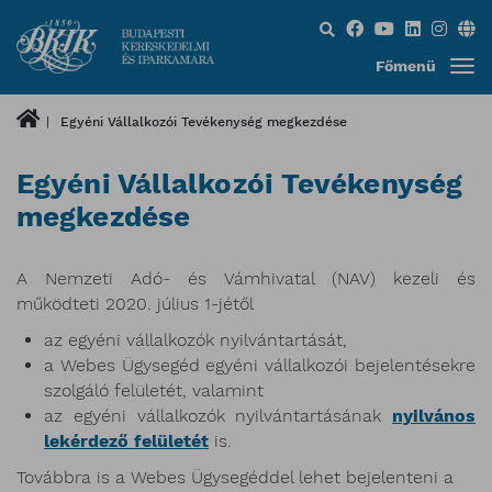
Keresés...
Főmenü
Egyéni Vállalkozói Tevékenység megkezdése
Egyéni Vállalkozói Tevékenység
megkezdése
A Nemzeti Adó- és Vámhivatal (NAV) kezeli és
működteti 2020. július 1-jétől
az egyéni vállalkozók nyilvántartását,
a Webes Ügysegéd egyéni vállalkozói bejelentésekre
szolgáló felületét, valamint
az egyéni vállalkozók nyilvántartásának
nyilvános
lekérdező felületét
is.
Továbbra is a Webes Ügysegéddel lehet bejelenteni a