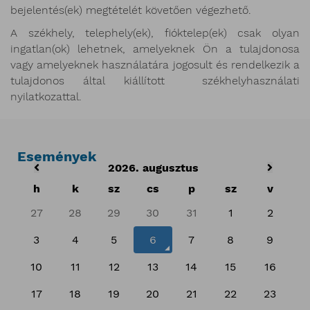
bejelentés(ek) megtételét követően végezhető.
A székhely, telephely(ek), fióktelep(ek) csak olyan
ingatlan(ok) lehetnek, amelyeknek Ön a tulajdonosa
vagy amelyeknek használatára jogosult és rendelkezik a
tulajdonos által kiállított székhelyhasználati
nyilatkozattal.
Események
2026. augusztus
h
k
sz
cs
p
sz
v
27
28
29
30
31
1
2
3
4
5
6
7
8
9
10
11
12
13
14
15
16
17
18
19
20
21
22
23