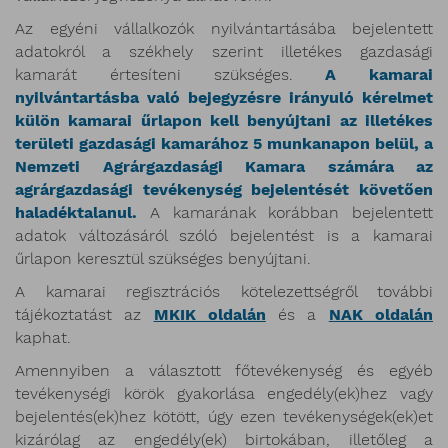
Az egyéni vállalkozók nyilvántartásába bejelentett
adatokról a székhely szerint illetékes gazdasági
kamarát értesíteni szükséges.
A kamarai
nyilvántartásba való bejegyzésre irányuló kérelmet
külön kamarai űrlapon kell benyújtani az illetékes
területi gazdasági kamarához 5 munkanapon belül, a
Nemzeti Agrárgazdasági Kamara számára az
agrárgazdasági tevékenység bejelentését követően
haladéktalanul.
A kamarának korábban bejelentett
adatok változásáról szóló bejelentést is a kamarai
űrlapon keresztül szükséges benyújtani.
A kamarai regisztrációs kötelezettségről további
tájékoztatást az
MKIK oldalán
és a
NAK oldalán
kaphat.
Amennyiben a választott főtevékenység és egyéb
tevékenységi körök gyakorlása engedély(ek)hez vagy
bejelentés(ek)hez kötött, úgy ezen tevékenységek(ek)et
kizárólag az engedély(ek) birtokában, illetőleg a