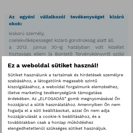
Az egyéni vállalkozói tevékenységet kizáró
okok:
kiskorú személy,
cselekvőképességet kizáró gondnokság alatt áll,
a 2013. június 30-ig hatályban volt közélet
tisztasága elleni [a Büntető Törvénykönyvről szóló
1978. évi IV. törvény (a továbbiakban: 1978. évi IV.
Ez a weboldal sütiket használ!
törvény) XV. Fejezet VII. cím], nemzetközi közélet
tisztasága elleni (1978. évi IV. törvény XV. Fejezet
Sütiket használunk a tartalmak és hirdetések személyre
VIII. cím), gazdasági (1978. évi IV. törvény XVII.
szabásához, a látogatóink magasabb szintű
kiszolgálásához, a weboldal forgalmunk elemzéséhez,
Fejezet) vagy vagyon elleni (1978. évi IV. törvény
illetve marketing tevékenységünk támogatása
XVIII. Fejezet) bűncselekmény, illetve korrupciós [a
érdekében. Az „ELFOGADÁS” gomb megnyomásával Ön
Büntető Törvénykönyvről szóló 2012. évi C. törvény
hozzájárul a sütik használatához. Amennyiben Ön nem
(a továbbiakban: Btk.) XXVII. Fejezet], vagyon elleni
fogadja el a süti beállításokat, azzal Ön nem adja
erőszakos (Btk. XXXV. Fejezet), vagyon elleni (Btk.
hozzájárulását a cookie-k beállításához, és a
XXXVI. Fejezet), szellemi tulajdonjog elleni (Btk.
továbbiakban csak a honlap működéshez
elengedhetetlenül szükséges sütiket használjuk.
XXXVII. Fejezet), pénz- és bélyegforgalom