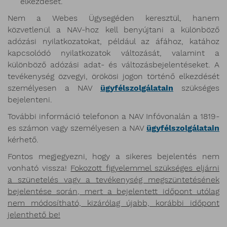
elkezdését.
Nem a Webes Ügysegéden keresztül, hanem
közvetlenül a NAV-hoz kell benyújtani a különböző
adózási nyilatkozatokat, például az áfához, katához
kapcsolódó nyilatkozatok változását, valamint a
különböző adózási adat- és változásbejelentéseket. A
tevékenység özvegyi, örökösi jogon történő elkezdését
személyesen a NAV
ügyfélszolgálatain
szükséges
bejelenteni.
További információ telefonon a NAV Infóvonalán a 1819-
es számon vagy személyesen a NAV
ügyfélszolgálatain
kérhető.
Fontos megjegyezni, hogy a sikeres bejelentés nem
vonható vissza!
Fokozott figyelemmel szükséges eljárni
a szünetelés vagy a tevékenység megszüntetésének
bejelentése során, mert a bejelentett időpont utólag
nem módosítható, kizárólag újabb, korábbi időpont
jelenthető be!