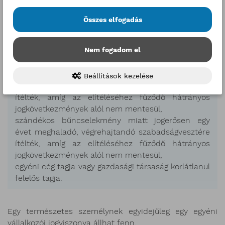
biztonsága elleni (Btk. XXXVIII. Fejezet),
költségvetést károsító (Btk. XXXIX. Fejezet),
Összes elfogadás
pénzmosás (Btk. XL. Fejezet), a gazdálkodás rendjét
sértő (Btk. XLI. Fejezet), a fogyasztók érdekeit és a
Nem fogadom el
gazdasági verseny tisztaságát sértő (Btk. XLII.
Fejezet) vagy a tiltott adatszerzés és az információs
rendszer elleni (Btk. XLIII. Fejezet) bűncselekmény
Beállítások kezelése
miatt jogerősen végrehajtandó szabadságvesztésre
ítélték, amíg az elítéléséhez fűződő hátrányos
jogkövetkezmények alól nem mentesül,
szándékos bűncselekmény miatt jogerősen egy
évet meghaladó, végrehajtandó szabadságvesztére
ítélték, amíg az elítéléséhez fűződő hátrányos
jogkövetkezmények alól nem mentesül,
egyéni cég tagja vagy gazdasági társaság korlátlanul
felelős tagja.
Egy természetes személynek egyidejűleg egy egyéni
vállalkozói jogviszonya állhat fenn.