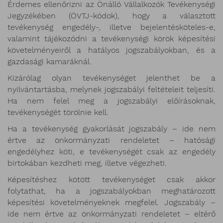
Érdemes ellenőrizni az Önálló Vállalkozók Tevékenységi
Jegyzékében (ÖVTJ-kódok), hogy a választott
tevékenység engedély-, illetve bejelentésköteles-e,
valamint tájékozódni a tevékenységi körök képesítési
követelményeiről a hatályos jogszabályokban, és a
gazdasági kamaráknál.
Kizárólag olyan tevékenységet jelenthet be a
nyilvántartásba, melynek jogszabályi feltételeit teljesíti.
Ha nem felel meg a jogszabályi előírásoknak,
tevékenységét törölnie kell.
Ha a tevékenység gyakorlását jogszabály – ide nem
értve az önkormányzati rendeletet – hatósági
engedélyhez köti, e tevékenységét csak az engedély
birtokában kezdheti meg, illetve végezheti.
Képesítéshez kötött tevékenységet csak akkor
folytathat, ha a jogszabályokban meghatározott
képesítési követelményeknek megfelel. Jogszabály –
ide nem értve az önkormányzati rendeletet – eltérő