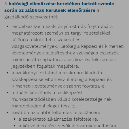
A
hatósági ellenőrzése keretében tartott szemle
során az alábbiak kerülnek ellenőrzésre
a
gazdálkodó szervezetnél:
rendelkezik-e a szakirányú oktatás folytatására
meghatározott személyi és tárgyi feltételekkel,
különös tekintettel a szakmai és
vizsgakövetelmények, illetőleg a képzési és kimeneti
követelmények teljesítéséhez szükséges eszközök
minimumát meghatározó eszköz- és felszerelési
jegyzékben foglaltak meglétére,
a szakirányú oktatást a szakmára kiadott a
szakképzési kerettanterv, illetőleg a Képzési és
Kimeneti Követelmények szerint folytatja-e,
a duális képzőhely a szakképzési
munkaszerződésben vállalt kötelezettségeinek
maradéktalanul eleget tesz-e,
továbbá az alábbi feltételek teljesülésére:
a szakoktató alkalmazási feltételeire,
a képzésben résztvevők létszámkapacitására,