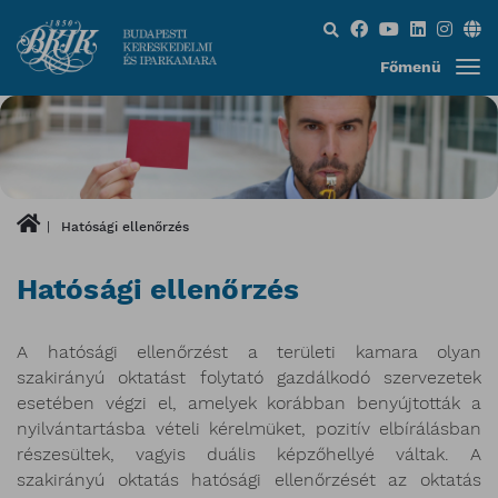
Keresés...
Főmenü
Hatósági ellenőrzés
Hatósági ellenőrzés
A hatósági ellenőrzést a területi kamara olyan
szakirányú oktatást folytató gazdálkodó szervezetek
esetében végzi el, amelyek korábban benyújtották a
nyilvántartásba vételi kérelmüket, pozitív elbírálásban
részesültek, vagyis duális képzőhellyé váltak. A
szakirányú oktatás hatósági ellenőrzését az oktatás