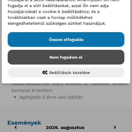
A
foglalkozási napló vezetésének elmulasztása
:
fogadja el a süti beállításokat, azzal Ön nem adja
hozzájárulását a cookie-k beállításához, és a
Amennyiben a duális képzőhely a foglalkozási napló
továbbiakban csak a honlap működéshez
vezetését elmulasztja, ellenőrzésének rendjét
elengedhetetlenül szükséges sütiket használjuk.
megszegi.
közigazgatási bírság, ismételt mulasztás esetén:
3 évre való eltiltás (érintett telephelyre
Összes elfogadás
vonatkozólag)
A tanuló
programtantervtől való elmaradása
: A
Nem fogadom el
tanuló szakmai felkészültségében, tanulmányi
előmenetelében hátrányt okozó programtantervtől
Beállítások kezelése
való eltérés esetén. A szakképző intézmény
(tudomásszerzés után) köteles az illetékes területi
kamarát értesíteni.
legfeljebb 5 évre való eltiltás
Események
2026. augusztus