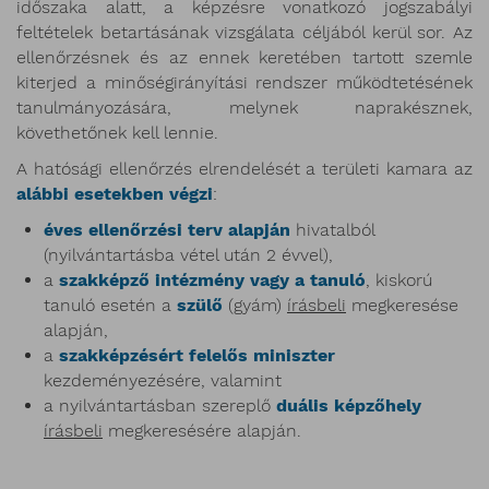
időszaka alatt, a képzésre vonatkozó jogszabályi
feltételek betartásának vizsgálata céljából kerül sor. Az
ellenőrzésnek és az ennek keretében tartott szemle
kiterjed a minőségirányítási rendszer működtetésének
tanulmányozására, melynek naprakésznek,
követhetőnek kell lennie.
A hatósági ellenőrzés elrendelését a területi kamara az
alábbi esetekben végzi
:
éves ellenőrzési terv alapján
hivatalból
(nyilvántartásba vétel után 2 évvel),
a
szakképző intézmény vagy a tanuló
, kiskorú
tanuló esetén a
szülő
(gyám)
írásbeli
megkeresése
alapján,
a
szakképzésért felelős miniszter
kezdeményezésére, valamint
a nyilvántartásban szereplő
duális képzőhely
írásbeli
megkeresésére alapján.