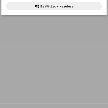
Beállítások kezelése