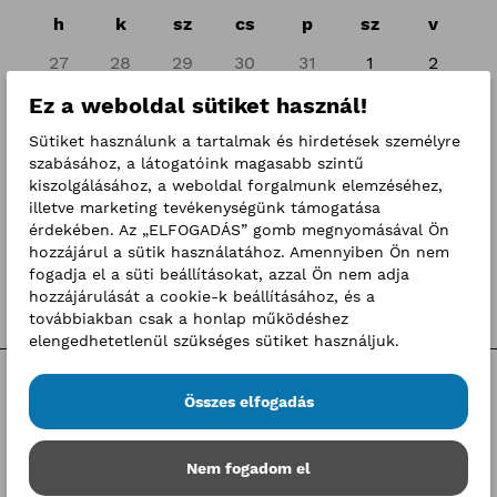
h
k
sz
cs
p
sz
v
27
28
29
30
31
1
2
Ez a weboldal sütiket használ!
3
4
5
6
7
8
9
Sütiket használunk a tartalmak és hirdetések személyre
10
11
12
13
14
15
16
szabásához, a látogatóink magasabb szintű
kiszolgálásához, a weboldal forgalmunk elemzéséhez,
17
18
19
20
21
22
23
illetve marketing tevékenységünk támogatása
érdekében. Az „ELFOGADÁS” gomb megnyomásával Ön
24
25
26
27
28
29
30
hozzájárul a sütik használatához. Amennyiben Ön nem
fogadja el a süti beállításokat, azzal Ön nem adja
31
1
2
3
4
5
6
hozzájárulását a cookie-k beállításához, és a
továbbiakban csak a honlap működéshez
elengedhetetlenül szükséges sütiket használjuk.
Összes elfogadás
Nem fogadom el