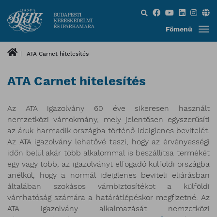
Keresés...
Főmenü
ATA Carnet hitelesítés
ATA Carnet hitelesítés
Az ATA igazolvány 60 éve sikeresen használt
nemzetközi vámokmány, mely jelentősen egyszerűsíti
az áruk harmadik országba történő ideiglenes bevitelét.
Az ATA igazolvány lehetővé teszi, hogy az érvényességi
időn belül akár több alkalommal is beszállítsa termékét
egy vagy több, az igazolványt elfogadó külföldi országba
anélkül, hogy a normál ideiglenes beviteli eljárásban
általában szokásos vámbiztosítékot a külföldi
vámhatóság számára a határátlépéskor megfizetné. Az
ATA igazolvány alkalmazását nemzetközi