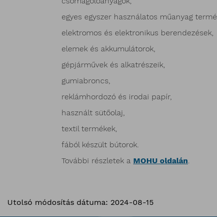
csomagolóanyagok,
egyes egyszer használatos műanyag termé
elektromos és elektronikus berendezések,
elemek és akkumulátorok,
gépjárművek és alkatrészeik,
gumiabroncs,
reklámhordozó és irodai papír,
használt sütőolaj,
textil termékek,
fából készült bútorok.
További részletek a
MOHU oldalán
.
Utolsó módosítás dátuma: 2024-08-15