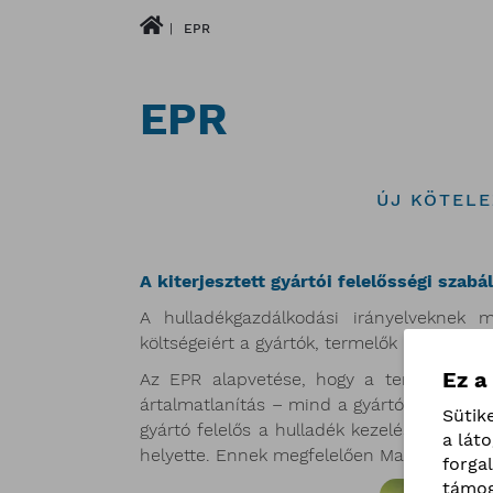
EPR
EPR
ÚJ KÖTEL
A kiterjesztett gyártói felelősségi szab
A hulladékgazdálkodási irányelveknek m
költségeiért a gyártók, termelők lesznek fel
Ez a
Az EPR alapvetése, hogy a termékek élet
ártalmatlanítás – mind a gyártók, vagy els
Sütik
gyártó felelős a hulladék kezelésének meg
a lát
helyette. Ennek megfelelően Magyarországo
forga
támog