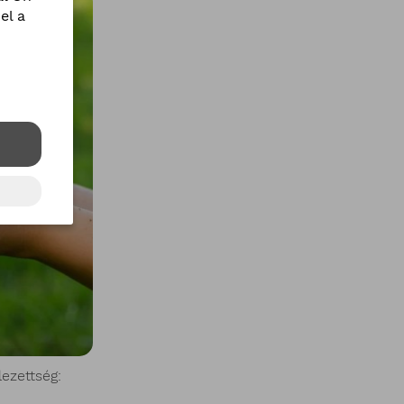
el a
lezettség: