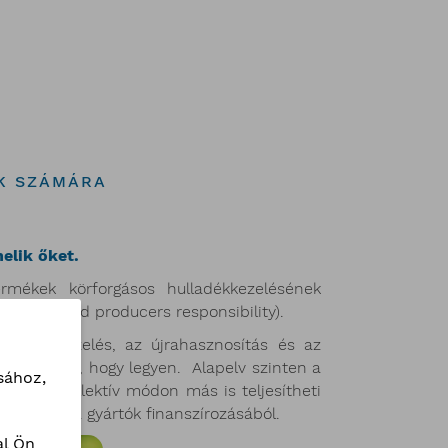
K SZÁMÁRA
helik őket.
ermékek körforgásos hulladékkezelésének
azaz extended producers responsibility).
tés, a kezelés, az újrahasznosítás és az
tségük kell, hogy legyen. Alapelv szinten a
sához,
ységet kollektív módon más is teljesítheti
tségeket a gyártók finanszírozásából.
l Ön