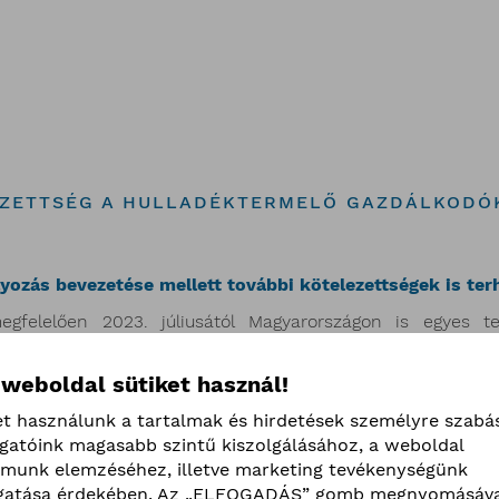
EZETTSÉG A HULLADÉKTERMELŐ GAZDÁLKODÓ
ályozás bevezetése mellett további kötelezettségek is ter
egfelelően 2023. júliusától Magyarországon is egyes t
elősek. Ezt hívjuk kiterjesztett gyártói felelősségnek (EPR, 
 weboldal sütiket használ!
ciklusa végén szükséges hulladékkezelés – tehát a gyűj
ő belföldi forgalomba hozók felelőssége és fizetési kötelezet
et használunk a tartalmak és hirdetések személyre szabá
szervezéséért és finanszírozásáért, melyből az első tevéken
ogatóink magasabb szintű kiszolgálásához, a weboldal
n a MOHU szervezi meg az EPR alá tartozó gyártói kötelezet
lmunk elemzéséhez, illetve marketing tevékenységünk
atása érdekében. Az „ELFOGADÁS” gomb megnyomásáva