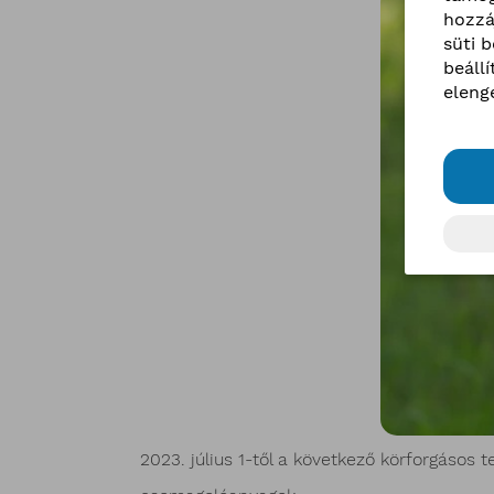
hozzá
süti 
beáll
eleng
2023. július 1-től a következő körforgásos t