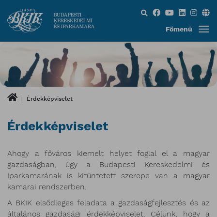
Keresés...
Főmenü
Érdekképviselet
Érdekképviselet
Ahogy a főváros kiemelt helyet foglal el a magyar
gazdaságban, úgy a Budapesti Kereskedelmi és
Iparkamarának is kitüntetett szerepe van a magyar
kamarai rendszerben.
A BKIK elsődleges feladata a gazdaságfejlesztés és az
általános gazdasági érdekképviselet. Célunk, hogy a