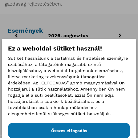
gazdaság fejlesztésében.
Események
2026. augusztus
h
k
sz
cs
p
sz
v
Ez a weboldal sütiket használ!
27
28
29
30
31
1
2
Sütiket használunk a tartalmak és hirdetések személyre
szabásához, a látogatóink magasabb szintű
3
4
5
6
7
8
9
kiszolgálásához, a weboldal forgalmunk elemzéséhez,
illetve marketing tevékenységünk támogatása
10
11
12
13
14
15
16
érdekében. Az „ELFOGADÁS” gomb megnyomásával Ön
hozzájárul a sütik használatához. Amennyiben Ön nem
17
18
19
20
21
22
23
fogadja el a süti beállításokat, azzal Ön nem adja
hozzájárulását a cookie-k beállításához, és a
24
25
26
27
28
29
30
továbbiakban csak a honlap működéshez
elengedhetetlenül szükséges sütiket használjuk.
31
1
2
3
4
5
6
Összes elfogadás