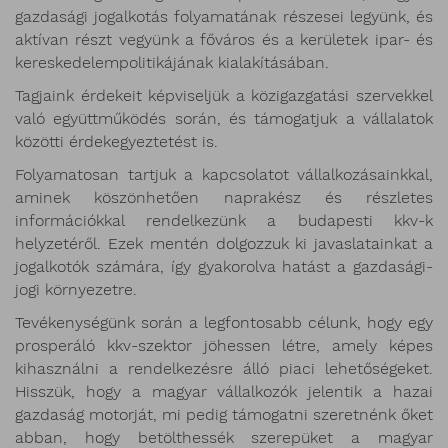
gazdasági jogalkotás folyamatának részesei legyünk, és
aktívan részt vegyünk a főváros és a kerületek ipar- és
kereskedelempolitikájának kialakításában.
Tagjaink érdekeit képviseljük a közigazgatási szervekkel
való együttműködés során, és támogatjuk a vállalatok
közötti érdekegyeztetést is.
Folyamatosan tartjuk a kapcsolatot vállalkozásainkkal,
aminek köszönhetően naprakész és részletes
információkkal rendelkezünk a budapesti kkv-k
helyzetéről. Ezek mentén dolgozzuk ki javaslatainkat a
jogalkotók számára, így gyakorolva hatást a gazdasági-
jogi környezetre.
Tevékenységünk során a legfontosabb célunk, hogy egy
prosperáló kkv-szektor jöhessen létre, amely képes
kihasználni a rendelkezésre álló piaci lehetőségeket.
Hisszük, hogy a magyar vállalkozók jelentik a hazai
gazdaság motorját, mi pedig támogatni szeretnénk őket
abban, hogy betölthessék szerepüket a magyar