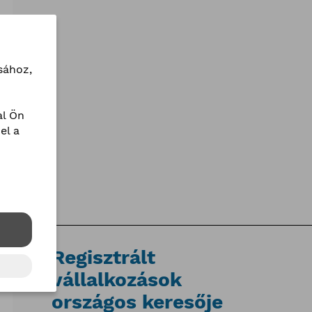
sához,
l Ön
el a
Regisztrált
vállalkozások
országos keresője