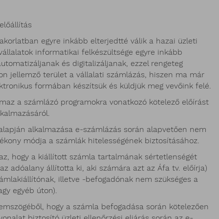
lőállítás
korlatban egyre inkább elterjedtté válik a hazai üzleti
állalatok informatikai felkészültsége egyre inkább
utomatizáljanak és digitalizáljanak, ezzel rengeteg
on jellemző terület a vállalati számlázás, hiszen ma már
tronikus formában készítsük és küldjük meg vevőink felé.
lmaz a számlázó programokra vonatkozó kötelező előírást
lkalmazásáról.
t alapján alkalmazása e-számlázás során alapvetően nem
tékony módja a számlák hitelességének biztosításához.
az, hogy a kiállított számla tartalmának sértetlenségét
z adóalany állította ki, aki számára azt az Áfa tv. előírja)
 számlakiállítónak, illetve -befogadónak nem szükséges a
vagy egyéb úton).
zemszögéből, hogy a számla befogadása során kötelezően
alat biztosító üzleti ellenőrzési eljárás során az e-