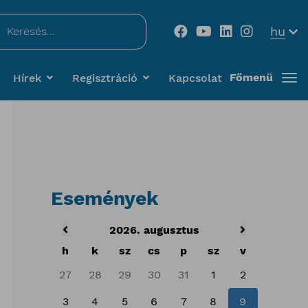
...
hu
Főmenü
Hírek
Regisztráció
Kapcsolat
Események
2026. augusztus
h
k
sz
cs
p
sz
v
27
28
29
30
31
1
2
3
4
5
6
7
8
9