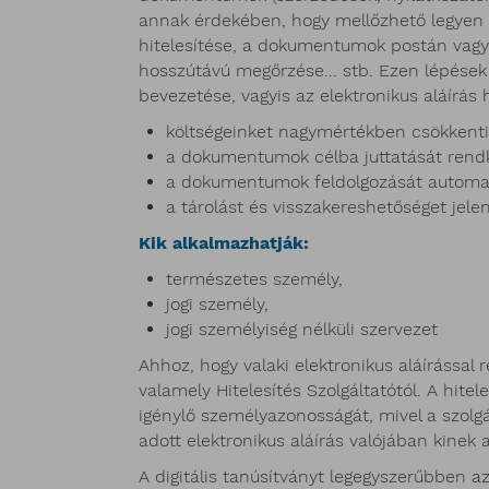
annak érdekében, hogy mellőzhető legyen 
hitelesítése, a dokumentumok postán vagy 
hosszútávú megőrzése... stb. Ezen lépések
bevezetése, vagyis az elektronikus aláírás 
költségeinket nagymértékben csökkenti
a dokumentumok célba juttatását rendkí
a dokumentumok feldolgozását automati
a tárolást és visszakereshetőséget jele
Kik alkalmazhatják:
természetes személy,
jogi személy,
jogi személyiség nélküli szervezet
Ahhoz, hogy valaki elektronikus aláírással r
valamely Hitelesítés Szolgáltatótól. A hitele
igénylő személyazonosságát, mivel a szolgál
adott elektronikus aláírás valójában kinek a
A digitális tanúsítványt legegyszerűbben a