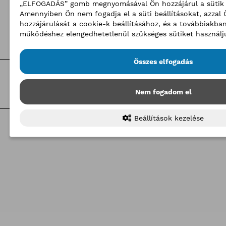
„ELFOGADÁS” gomb megnyomásával Ön hozzájárul a sütik 
24
25
26
27
28
29
30
Amennyiben Ön nem fogadja el a süti beállításokat, azzal
hozzájárulását a cookie-k beállításához, és a továbbiakba
31
1
2
3
4
5
6
működéshez elengedhetetlenül szükséges sütiket használj
Összes elfogadás
Kategóriák
Nem fogadom el
Beállítások kezelése