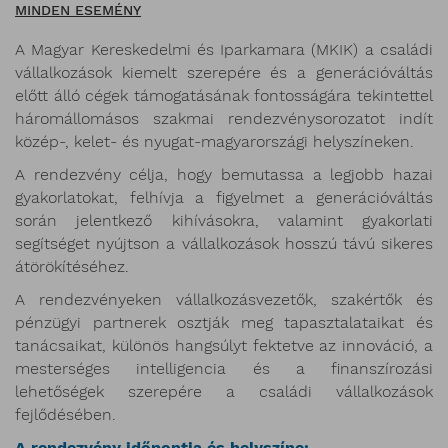
MINDEN ESEMÉNY
A Magyar Kereskedelmi és Iparkamara (MKIK) a családi
vállalkozások kiemelt szerepére és a generációváltás
előtt álló cégek támogatásának fontosságára tekintettel
háromállomásos szakmai rendezvénysorozatot indít
közép-, kelet- és nyugat-magyarországi helyszíneken.
A rendezvény célja, hogy bemutassa a legjobb hazai
gyakorlatokat, felhívja a figyelmet a generációváltás
során jelentkező kihívásokra, valamint gyakorlati
segítséget nyújtson a vállalkozások hosszú távú sikeres
átörökítéséhez.
A rendezvényeken vállalkozásvezetők, szakértők és
pénzügyi partnerek osztják meg tapasztalataikat és
tanácsaikat, különös hangsúlyt fektetve az innováció, a
mesterséges intelligencia és a finanszírozási
lehetőségek szerepére a családi vállalkozások
fejlődésében.
A rendezvény időpontja és helyszíne: