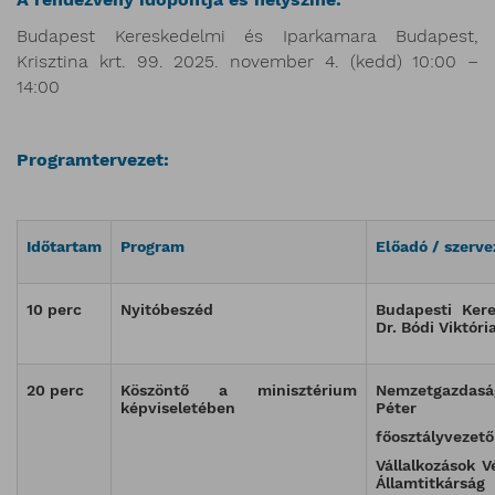
Budapest Kereskedelmi és Iparkamara Budapest,
Krisztina krt. 99. 2025. november 4. (kedd) 10:00 –
14:00
Programtervezet:
Időtartam
Program
Előadó / szerve
10 perc
Nyitóbeszéd
Budapesti Ker
Dr. Bódi Viktória
20 perc
Köszöntő a minisztérium
Nemzetgazdasá
képviseletében
Péter
főosztályvezető
Vállalkozások V
Államtitkárság