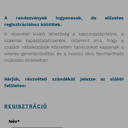
A rendezvények ingyenesek, de előzetes
regisztrációhoz kötöttek.
A részvétel kiváló lehetőség a kapcsolatépítésre, a
szakmai tapasztalatcserére, valamint arra, hogy a
családi vállalkozások közvetlen tanácsokat kapjanak a
sikeres generációváltás és a hosszú távú fenntartható
működés érdekében.
Kérjük, részvételi szándékát jelezze az alábbi
felületen:
REGISZTRÁCIÓ
public.form.general_warning
Név*