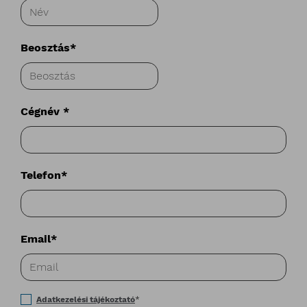
Beosztás*
Cégnév *
Telefon*
Email*
Adatkezelési tájékoztató
*