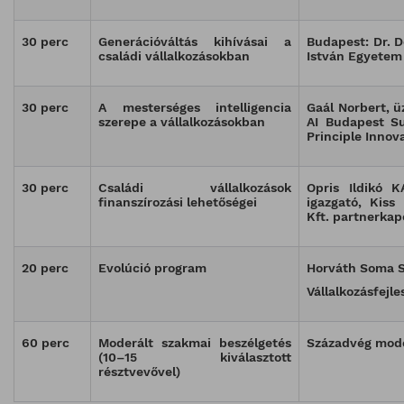
30 perc
Generációváltás kihívásai a
Budapest: Dr. D
családi vállalkozásokban
István Egyetem
30 perc
A mesterséges intelligencia
Gaál Norbert, ü
szerepe a vállalkozásokban
AI Budapest S
Principle Innova
30 perc
Családi vállalkozások
Opris Ildikó K
finanszírozási lehetőségei
igazgató, Kiss 
Kft. partnerkap
20 perc
Evolúció program
Horváth Soma 
Vállalkozásfejl
60 perc
Moderált szakmai beszélgetés
Századvég mode
(10–15 kiválasztott
résztvevővel)