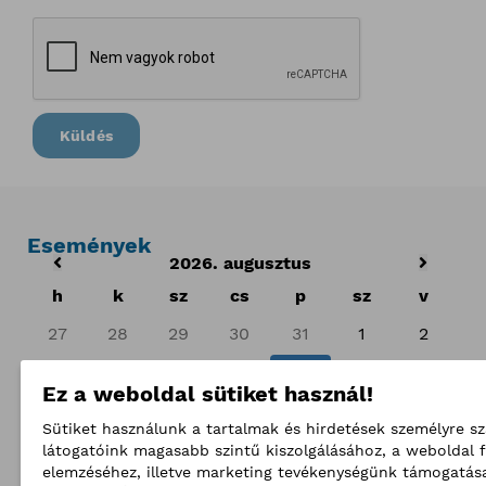
Küldés
Események
2026. augusztus
h
k
sz
cs
p
sz
v
27
28
29
30
31
1
2
3
4
5
6
7
8
9
Ez a weboldal sütiket használ!
10
11
12
13
14
15
16
Sütiket használunk a tartalmak és hirdetések személyre s
látogatóink magasabb szintű kiszolgálásához, a weboldal
17
18
19
20
21
22
23
elemzéséhez, illetve marketing tevékenységünk támogatás