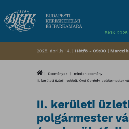
BKIK 2025 
2025. április 14. |
Hétfő - 09:00 | Marczi
Események
minden esemény
II. kerületi üzleti reggeli: Őrsi Gergely polgármester vá
II. kerületi üzle
polgármester vál