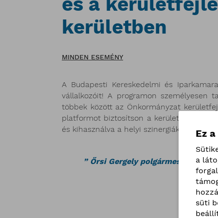
és a kerületfejle
kerületben
MINDEN ESEMÉNY
A Budapesti Kereskedelmi és Iparkamara II
vállalkozóit! A programon személyesen ta
többek között az Önkormányzat kerületfej
platformot biztosítson a kerületi vállal
és kihasználva a helyi szinergiákat előnyö
Ez a
Sütik
a lát
” Őrsi Gergely polgármester válaszol
forga
támog
hozzá
süti 
2025. ápr
beáll