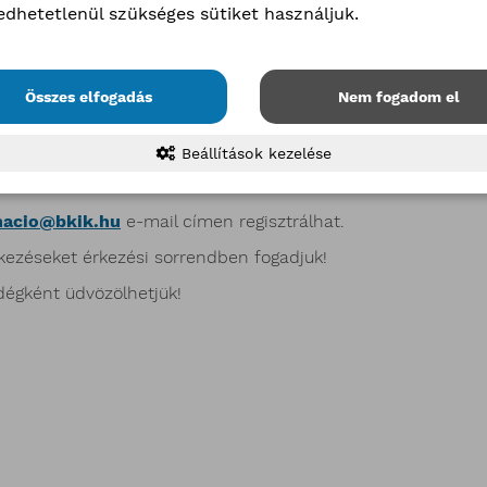
Helyszín:
edhetetlenül szükséges sütiket használjuk.
Művelődési Központ Kamara terem
pest, Marczibányi tér 5/A)
Összes elfogadás
Nem fogadom el
 de előzetes regisztrációhoz kötött!
Beállítások kezelése
nacio@bkik.hu
e-mail címen regisztrálhat.
kezéseket érkezési sorrendben fogadjuk!
égként üdvözölhetjük!