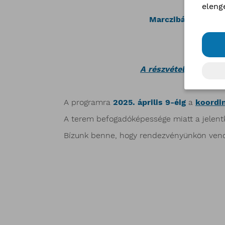
eleng
Marczibányi Téri 
(1022 Buda
A részvétel ingyenes,
A programra
2025. április 9-éig
a
koordi
A terem befogadóképessége miatt a jelent
Bízunk benne, hogy rendezvényünkön vend