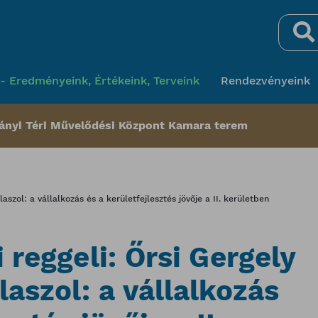
Keresés
- Eredményeink, Értékeink, Terveink
Rendezvényeink
bányi Téri Művelődési Központ Kamara terem
laszol: a vállalkozás és a kerületfejlesztés jövője a II. kerületben
ti reggeli: Őrsi Gergely
aszol: a vállalkozás