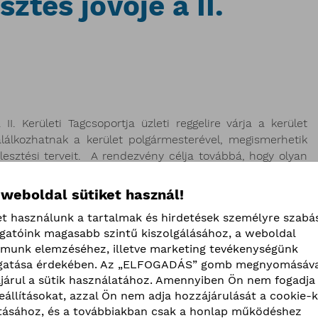
sztés jövője a II.
. Kerületi Tagcsoportja üzleti reggelire várja a kerület
lálkozhatnak a kerület polgármesterével, megismerhetik
lesztési terveit. A rendezvény célja továbbá, hogy olyan
kozások számára, ahol megismerhetik egymás tevékenységét
s üzleteket köthessenek.
 weboldal sütiket használ!
Téma:
et használunk a tartalmak és hirdetések személyre szabá
ogatóink magasabb szintű kiszolgálásához, a weboldal
: a vállalkozás és a kerületfejlesztés jövője a II.
lmunk elemzéséhez, illetve marketing tevékenységünk
kerületben!”
atása érdekében. Az „ELFOGADÁS” gomb megnyomásáva
Időpont:
járul a sütik használatához. Amennyiben Ön nem fogadja 
beállításokat, azzal Ön nem adja hozzájárulását a cookie-k
ilis 14.
(hétfő)
9:00 óra
ításához, és a továbbiakban csak a honlap működéshez