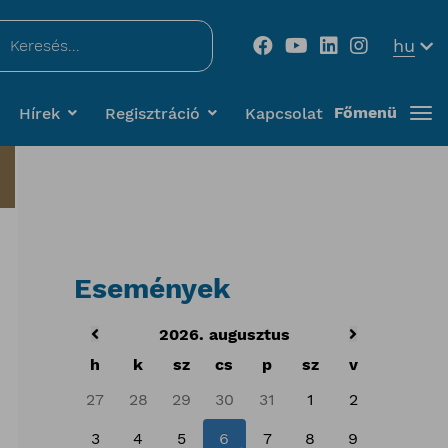
...
hu
Főmenü
Hírek
Regisztráció
Kapcsolat
Események
2026. augusztus
h
k
sz
cs
p
sz
v
27
28
29
30
31
1
2
3
4
5
6
7
8
9