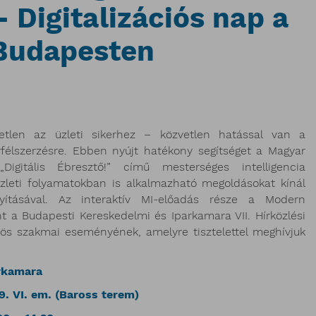
- Digitalizációs nap a
Budapesten
tlen az üzleti sikerhez – közvetlen hatással van a
félszerzésre. Ebben nyújt hatékony segítséget a Magyar
igitális Ébresztő!” című mesterséges intelligencia
üzleti folyamatokban is alkalmazható megoldásokat kínál
yításával. Az interaktív MI-előadás része a Modern
nt a Budapesti Kereskedelmi és Iparkamara VII. Hírközlési
özös szakmai eseményének, amelyre tisztelettel meghívjuk
rkamara
VI. em. (Baross terem)