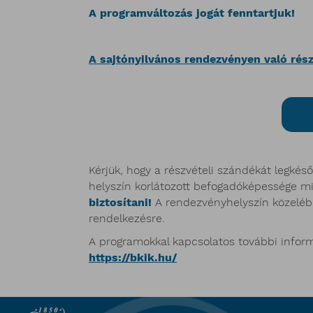
A programváltozás jogát fenntartjuk!
A sajtónyilvános rendezvényen való rész
Kérjük, hogy a részvételi szándékát legké
helyszín korlátozott befogadóképessége mi
biztosítani!
A rendezvényhelyszín közelében
rendelkezésre.
A programokkal kapcsolatos további infor
https://bkik.hu/