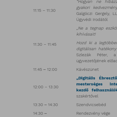
“Hogyan ne hibázz
gyakori kedvezmény
11:15 – 11:30
Galgóczi Gergely, L
Ügyvédi Irodától
„Ne a tegnap eszkö
kihívásait!
Hozd ki a legtöbbe
11:30 – 11:45
digitálisan hatékon
Szlezák Péter,
ügyvezetőjének előa
11:45 ‒ 12:00
Kávészünet
„Digitális Ébresztő
mesterséges inte
12:00 – 13:30
kezdő felhasznál
szakértővel
13:30 ‒ 14:30
Szendvicsebéd
14:30 ‒
Rendezvény vége