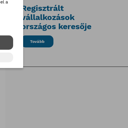
el a
Regisztrált
vállalkozások
országos keresője
Tovább