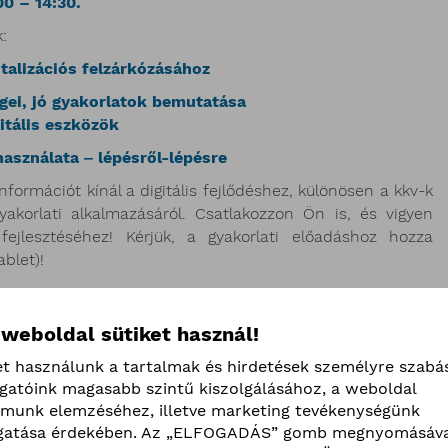
00 – 14:30.
:
talizációs felzárkózásához
gei, jó gyakorlatok bemutatása
itális eszközök
használata ‒ lépésről-lépésre
formációt kínál a digitális fejlődéshez, különösen a kkv-k
akorlati alkalmazásáról. Csatlakozzon Ön is, és vigyen
fejlesztéséhez! Kérjük, a gyakorlati előadáshoz hozza
blet)!
 weboldal sütiket használ!
ő kávészünet
et használunk a tartalmak és hirdetések személyre szabá
ogatóink magasabb szintű kiszolgálásához, a weboldal
 Budapesti Kereskedelmi és
lmunk elemzéséhez, illetve marketing tevékenységünk
ának köszöntője
atása érdekében. Az „ELFOGADÁS” gomb megnyomásáva
a kamara a vállalkozások