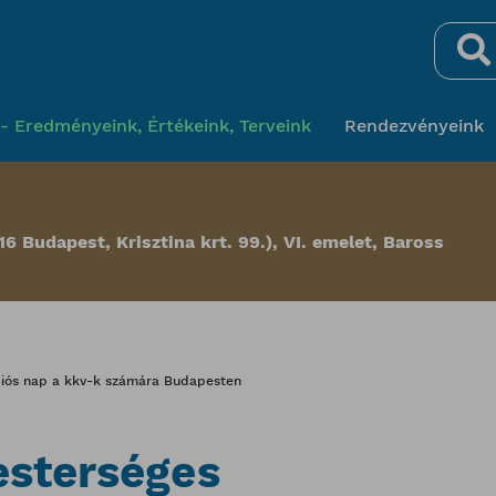
Keresés
- Eredményeink, Értékeink, Terveink
Rendezvényeink
16 Budapest, Krisztina krt. 99.), VI. emelet, Baross
zációs nap a kkv-k számára Budapesten
esterséges