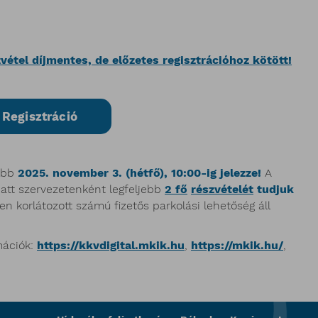
vétel díjmentes, de előzetes regisztrációhoz kötött!
Regisztráció
sőbb
2025. november 3. (hétfő), 10:00-ig jelezze!
A
att szervezetenként legfeljebb
2 fő
részvételét
tudjuk
 korlátozott számú fizetős parkolási lehetőség áll
mációk:
https://kkvdigital.mkik.hu
,
https://mkik.hu/
,