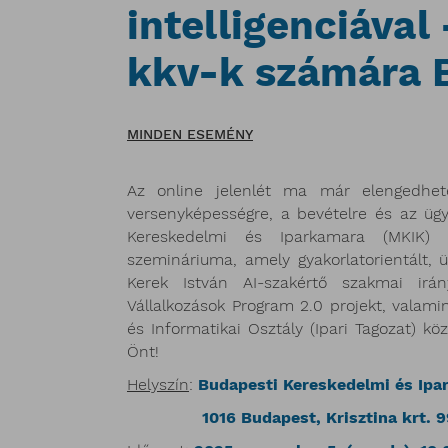
intelligenciával 
kkv-k számára 
MINDEN ESEMÉNY
Az online jelenlét ma már elengedhete
versenyképességre, a bevételre és az ügy
Kereskedelmi és Iparkamara (MKIK) „D
szemináriuma, amely gyakorlatorientált, 
Kerek István AI-szakértő szakmai irán
Vállalkozások Program 2.0 projekt, valami
és Informatikai Osztály (Ipari Tagozat) k
Önt!
Helyszín
:
Budapesti Kereskedelmi és Ipa
1016 Budapest, Krisztina krt. 99. 