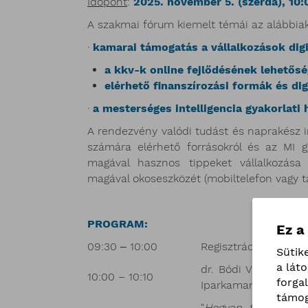
Időpont
:
2025. november 5. (szerda), 10:
A szakmai fórum kiemelt témái az alábbiak
·
kamarai támogatás a vállalkozások digi
a kkv-k online fejlődésének lehetősé
elérhető finanszírozási formák és dig
·
a mesterséges intelligencia gyakorlati 
A rendezvény valódi tudást és naprakész in
számára elérhető forrásokról és az MI gy
magával hasznos tippeket vállalkozása 
magával okoseszközét (mobiltelefon vagy ta
PROGRAM
:
Ez a
09:30 ‒ 10:00
Regisztráció, üdvözl
Sütik
a lát
dr. Bódi Viktória, a
10:00 – 10:10
forga
Iparkamara főtitkár
támog
"
Hogyan támogatja 