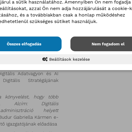
járul a sütik használatához. Amennyiben Ön nem fogadja 
– Kott Ferenc, az MKIK
beállításokat, azzal Ön nem adja hozzájárulását a cookie-k
légiumának elnöke, a BKIK
ításához, és a továbbiakban csak a honlap működéshez
yának elnöke és az MVP 2.0
edhetetlenül szükséges sütiket használjuk.
etőjének előadása
nyító Hatóság jelenleg
ai uniós pályázati
Összes elfogadás
Nem fogadom el
Beállítások kezelése
adminisztráció és
jogszerűen
” – Hortobágyi
igitális Adatvagyon és AI
Digitális Stratégájának
 könyvelést, hogy több
lj. Alcím: Digitális
adminisztráció helyett
Budur Gabriella Kármen e-
ető igazgatójának előadása