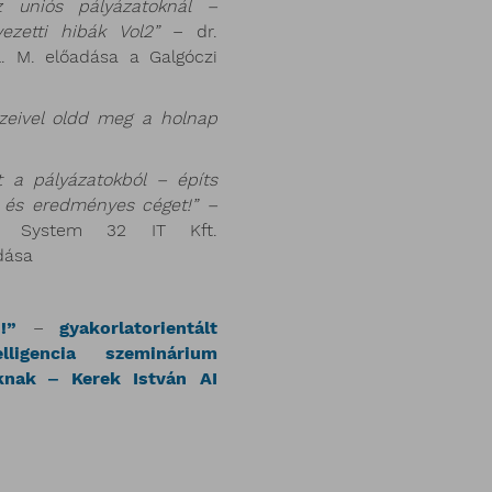
 uniós pályázatoknál –
ezetti hibák Vol2”
– dr.
L. M. előadása a Galgóczi
zeivel oldd meg a holnap
t a pályázatokból – építs
y és eredményes céget!” –
 a System 32 IT Kft.
dása
!”
–
gyakorlatorientált
lligencia szeminárium
óknak ‒
Kerek István AI