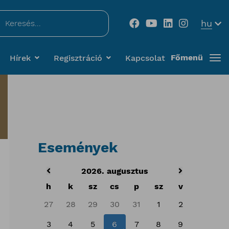
...
hu
Főmenü
Hírek
Regisztráció
Kapcsolat
Események
2026. augusztus
h
k
sz
cs
p
sz
v
27
28
29
30
31
1
2
3
4
5
6
7
8
9