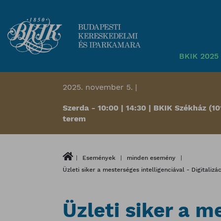
BKIK 2025 
2025. november 5. |
Szerda - 10:00 | 14:30 | BKIK Székház (10
terem
Események
minden esemény
Üzleti siker a mesterséges intelligenciával - Digitali
Üzleti siker a m