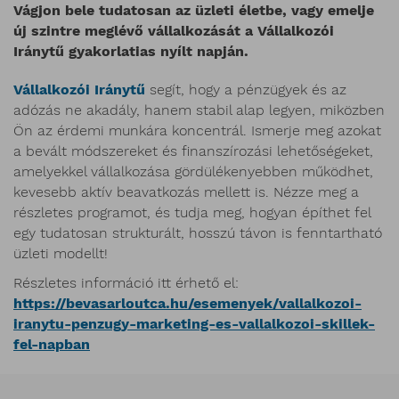
Vágjon bele tudatosan az üzleti életbe, vagy emelje
új szintre meglévő vállalkozását a Vállalkozói
Iránytű gyakorlatias nyílt napján.
Vállalkozói Iránytű
segít, hogy a pénzügyek és az
adózás ne akadály, hanem stabil alap legyen, miközben
Ön az érdemi munkára koncentrál. Ismerje meg azokat
a bevált módszereket és finanszírozási lehetőségeket,
amelyekkel vállalkozása gördülékenyebben működhet,
kevesebb aktív beavatkozás mellett is. Nézze meg a
részletes programot, és tudja meg, hogyan építhet fel
egy tudatosan strukturált, hosszú távon is fenntartható
üzleti modellt!
Részletes információ itt érhető el:
https://bevasarloutca.hu/esemenyek/vallalkozoi-
iranytu-penzugy-marketing-es-vallalkozoi-skillek-
fel-napban