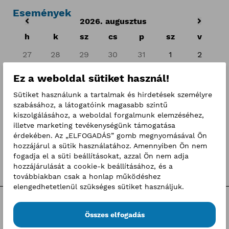
Események
2026. augusztus
h
k
sz
cs
p
sz
v
27
28
29
30
31
1
2
3
4
5
6
7
8
9
Ez a weboldal sütiket használ!
10
11
12
13
14
15
16
Sütiket használunk a tartalmak és hirdetések személyre
szabásához, a látogatóink magasabb szintű
17
18
19
20
21
22
23
kiszolgálásához, a weboldal forgalmunk elemzéséhez,
illetve marketing tevékenységünk támogatása
24
25
26
27
28
29
30
érdekében. Az „ELFOGADÁS” gomb megnyomásával Ön
hozzájárul a sütik használatához. Amennyiben Ön nem
31
1
2
3
4
5
6
fogadja el a süti beállításokat, azzal Ön nem adja
hozzájárulását a cookie-k beállításához, és a
továbbiakban csak a honlap működéshez
elengedhetetlenül szükséges sütiket használjuk.
Kategóriák
Összes elfogadás