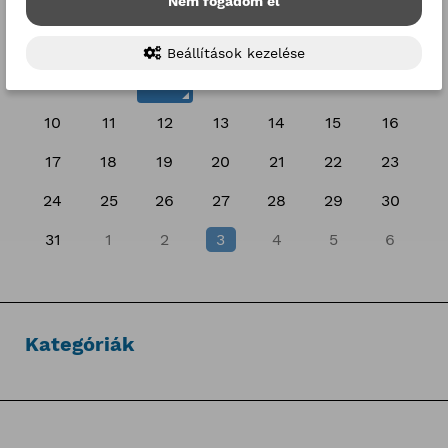
Nem fogadom el
h
k
sz
cs
p
sz
v
27
28
29
30
31
1
2
Beállítások kezelése
3
4
5
6
7
8
9
10
11
12
13
14
15
16
17
18
19
20
21
22
23
24
25
26
27
28
29
30
31
1
2
3
4
5
6
Kategóriák