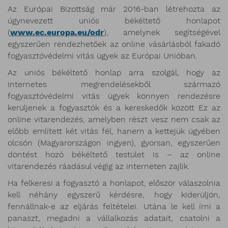
Az Európai Bizottság már 2016-ban létrehozta az
úgynevezett uniós békéltető honlapot
(
www.ec.europa.eu/odr
), amelynek segítségével
egyszerűen rendezhetőek az online vásárlásból fakadó
fogyasztóvédelmi vitás ügyek az Európai Unióban.
Az uniós békéltető honlap arra szolgál, hogy az
internetes megrendelésekből származó
fogyasztóvédelmi vitás ügyek könnyen rendezésre
kerüljenek a fogyasztók és a kereskedők között Ez az
online vitarendezés, amelyben részt vesz nem csak az
előbb említett két vitás fél, hanem a kettejük ügyében
olcsón (Magyarországon ingyen), gyorsan, egyszerűen
döntést hozó békéltető testület is – az online
vitarendezés ráadásul végig az interneten zajlik.
Ha felkeresi a fogyasztó a honlapot, először válaszolnia
kell néhány egyszerű kérdésre, hogy kiderüljön,
fennállnak-e az eljárás feltételei. Utána le kell írni a
panaszt, megadni a vállalkozás adatait, csatolni a