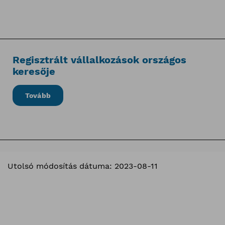
Regisztrált vállalkozások országos
keresője
Tovább
Utolsó módosítás dátuma: 2023-08-11