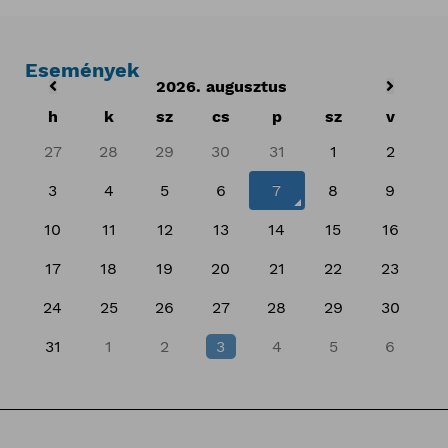
Események
2026. augusztus
h
k
sz
cs
p
sz
v
27
28
29
30
31
1
2
3
4
5
6
7
8
9
10
11
12
13
14
15
16
17
18
19
20
21
22
23
24
25
26
27
28
29
30
31
1
2
3
4
5
6