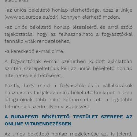
-az uniós békéltető honlap elérhetősége, azaz a linkje
(www.ec.europa.eu/odr), könnyen elérhető módon,
-az uniós békéltető honlap létezéséről és arról szóló
tájékoztatás, hogy az felhasználható a fogyasztókkal
fennálló viták rendezéséhez,
-a kereskedő e-mail címe.
A fogyasztónak e-mail üzenetben küldött ajánlatban
szintén szerepeltetniük kell az uniós békéltető honlap
internetes elérhetőségét.
Pozitív, hogy mind a fogyasztók és a vállalkozások
hasznosnak tartják az uniós békéltető honlapot, hiszen
látogatóinak több mint kétharmada tett a legutóbbi
felmérések szerint ilyen visszajelzést.
A BUDAPESTI BÉKÉLTETŐ TESTÜLET SZEREPE AZ
ONLINE VITARENDEZÉSBEN
Az uniós békéltető honlap megjelenése azt is jelenti,