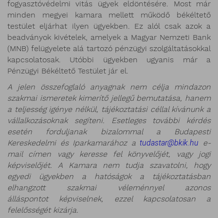
fogyasztóvédelmi vitás ügyek eldöntésére. Most már
minden megyei kamara mellett működő békéltető
testület eljárhat ilyen ügyekben. Ez alól csak azok a
beadványok kivételek, amelyek a Magyar Nemzeti Bank
(MNB) felügyelete alá tartozó pénzügyi szolgáltatásokkal
kapcsolatosak. Utóbbi ügyekben ugyanis már a
Pénzügyi Békéltető Testület jár el.
A jelen összefoglaló anyagnak nem célja mindazon
szakmai ismeretek kimerítő jellegű bemutatása, hanem
a teljesség igénye nélkül, tájékoztatási céllal kívánunk a
vállalkozásoknak segíteni. Esetleges további kérdés
esetén forduljanak bizalommal a Budapesti
Kereskedelmi és Iparkamarához a
tudastar@bkik.hu
e-
mail címen vagy keresse fel könyvelőjét, vagy jogi
képviselőjét. A Kamara nem tudja szavatolni, hogy
egyedi ügyekben a hatóságok a tájékoztatásban
elhangzott szakmai véleménnyel azonos
álláspontot képviselnek, ezzel kapcsolatosan a
felelősségét kizárja.