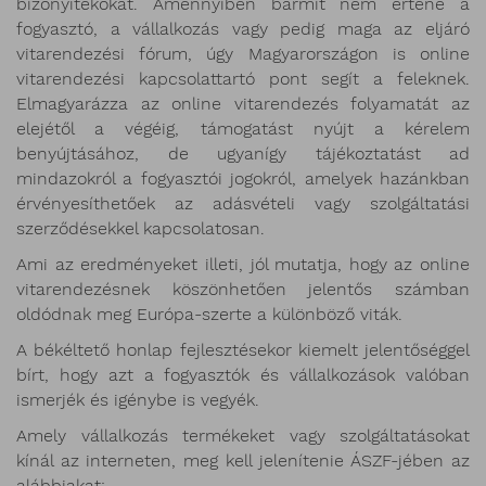
bizonyítékokat. Amennyiben bármit nem értene a
fogyasztó, a vállalkozás vagy pedig maga az eljáró
vitarendezési fórum, úgy Magyarországon is online
vitarendezési kapcsolattartó pont segít a feleknek.
Elmagyarázza az online vitarendezés folyamatát az
elejétől a végéig, támogatást nyújt a kérelem
benyújtásához, de ugyanígy tájékoztatást ad
mindazokról a fogyasztói jogokról, amelyek hazánkban
érvényesíthetőek az adásvételi vagy szolgáltatási
szerződésekkel kapcsolatosan.
Ami az eredményeket illeti, jól mutatja, hogy az online
vitarendezésnek köszönhetően jelentős számban
oldódnak meg Európa-szerte a különböző viták.
A békéltető honlap fejlesztésekor kiemelt jelentőséggel
bírt, hogy azt a fogyasztók és vállalkozások valóban
ismerjék és igénybe is vegyék.
Amely vállalkozás termékeket vagy szolgáltatásokat
kínál az interneten, meg kell jelenítenie ÁSZF-jében az
alábbiakat: