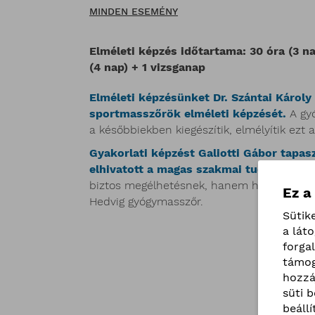
MINDEN ESEMÉNY
Elméleti képzés időtartama: 30 óra (3 n
(4 nap) + 1 vizsganap
Elméleti képzésünket Dr. Szántai Károly 
sportmasszőrök elméleti képzését.
A gyó
a későbbiekben kiegészítik, elmélyítik ezt a
Gyakorlati képzést Galiotti Gábor tapasz
elhivatott a magas szakmai tudás mellet
biztos megélhetésnek, hanem hivatásnak t
Ez a
Hedvig gyógymasszőr.
Sütik
a lát
forga
To
támog
hozzá
süti 
beáll