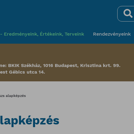
Keresés
- Eredményeink, Értékeink, Terveink
Rendezvényeink
ne: BKIK Székház, 1016 Budapest, Krisztina krt. 99.
est Gébics utca 14.
zs alapképzés
lapképzés