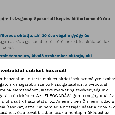
ap) + 1 vizsganap Gyakorlati képzés időtartama: 40 óra
főorvos oktatja, aki 30 éve végzi a gyógy és
gymasszázs gyakorlati területéről hozott inspiráló példák
 tudást.
talt terapeuta, kiváló szakember oktatja, aki
t.
Oktatónk a masszőr foglalkozást nemcsak munkának,
ekinti. Másik oktatónk Bakonyiné Prenker
 weboldal sütiket használ!
et használunk a tartalmak és hirdetések személyre szabá
ogatóink magasabb szintű kiszolgálásához, a weboldal
lmunk elemzéséhez, illetve marketing tevékenységünk
vábbi részletek
atása érdekében. Az „ELFOGADÁS” gomb megnyomásáva
járul a sütik használatához. Amennyiben Ön nem fogadja 
beállításokat, azzal Ön nem adja hozzájárulását a cookie-k
ításához, és a továbbiakban csak a honlap működéshez