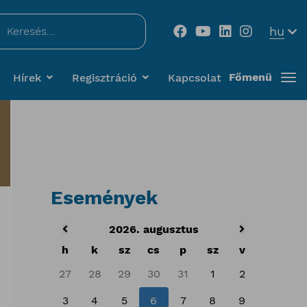
...
hu
Főmenü
Hírek
Regisztráció
Kapcsolat
Események
2026. augusztus
h
k
sz
cs
p
sz
v
27
28
29
30
31
1
2
3
4
5
6
7
8
9