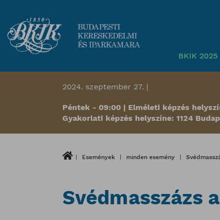
BKIK 2025 
2024. szeptember 27. |
Péntek - 09:00 | Elméleti képzés helyszí
Gyakorlati képzés helyszíne: 1124 Budap
Események
minden esemény
Svédmasszá
Svédmasszázs a