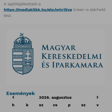
A sajtótájékoztató a
https://mediaklikk.hu/elo/mtv1live
linken is elérhető
lesz.
Események
2026. augusztus
h
k
sz
cs
p
sz
v