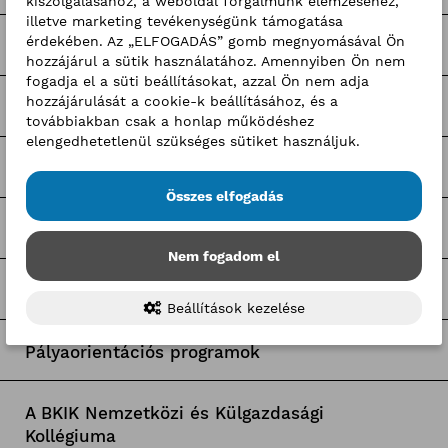
kiszolgálásához, a weboldal forgalmunk elemzéséhez,
illetve marketing tevékenységünk támogatása
érdekében. Az „ELFOGADÁS” gomb megnyomásával Ön
Kerületi pályázatok
hozzájárul a sütik használatához. Amennyiben Ön nem
fogadja el a süti beállításokat, azzal Ön nem adja
hozzájárulását a cookie-k beállításához, és a
Pályázatfigyelő
továbbiakban csak a honlap működéshez
elengedhetetlenül szükséges sütiket használjuk.
Tagozati hírek
Összes elfogadás
Tagcsoporti hírek
Nem fogadom el
Egyetemi együttműködések
Beállítások kezelése
Pályaorientációs programok
A BKIK Nemzetközi és Külgazdasági
Kollégiuma