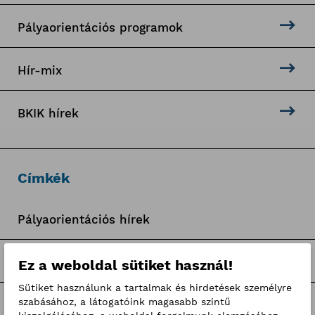
Pályaorientációs programok
Hír-mix
BKIK hírek
Címkék
Pályaorientációs hírek
BKIK Szakképzési Iroda pályázatok
Ez a weboldal sütiket használ!
Sütiket használunk a tartalmak és hirdetések személyre
szabásához, a látogatóink magasabb szintű
Nagy Elek cikkek