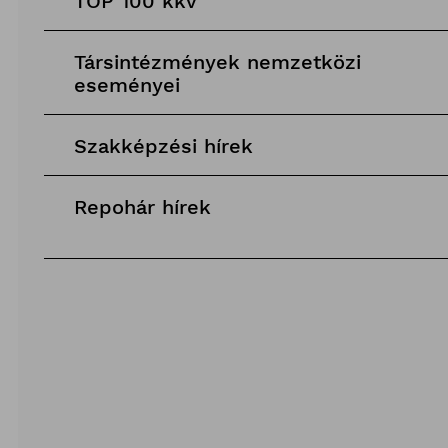
TOP 100 kkv
Társintézmények nemzetközi
eseményei
Szakképzési hírek
Repohár hírek