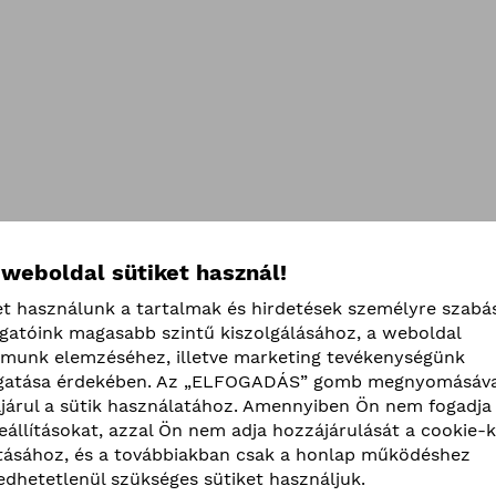
 weboldal sütiket használ!
et használunk a tartalmak és hirdetések személyre szabá
ogatóink magasabb szintű kiszolgálásához, a weboldal
lmunk elemzéséhez, illetve marketing tevékenységünk
atása érdekében. Az „ELFOGADÁS” gomb megnyomásáva
járul a sütik használatához. Amennyiben Ön nem fogadja 
beállításokat, azzal Ön nem adja hozzájárulását a cookie-k
ításához, és a továbbiakban csak a honlap működéshez
edhetetlenül szükséges sütiket használjuk.