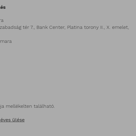
lés
ra
badság tér 7., Bank Center, Platina torony II., X. emelet,
amara
a mellékelten található.
 éves ülése