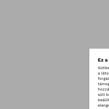
Ez a
Sütik
a lát
forga
támog
hozzá
süti 
beáll
eleng