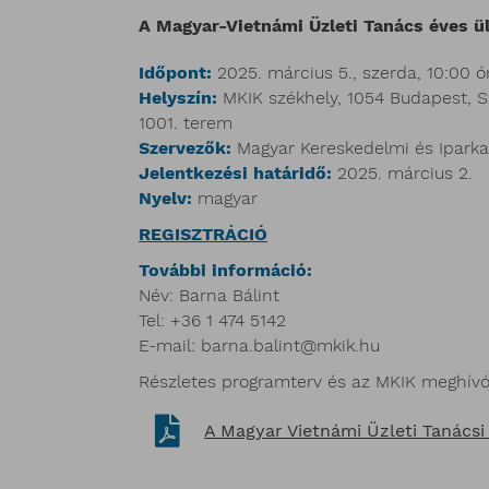
A Magyar-Vietnámi Üzleti Tanács éves ü
Időpont:
2025. március 5., szerda, 10:00 ó
Helyszín:
MKIK székhely, 1054 Budapest, Sza
1001. terem
Szervezők:
Magyar Kereskedelmi és Ipark
Jelentkezési határidő:
2025. március 2.
Nyelv:
magyar
REGISZTRÁCIÓ
További információ:
Név: Barna Bálint
Tel: +36 1 474 5142
E-mail: barna.balint@mkik.hu
Részletes programterv és az MKIK meghívój
A Magyar Vietnámi Üzleti Tanácsi