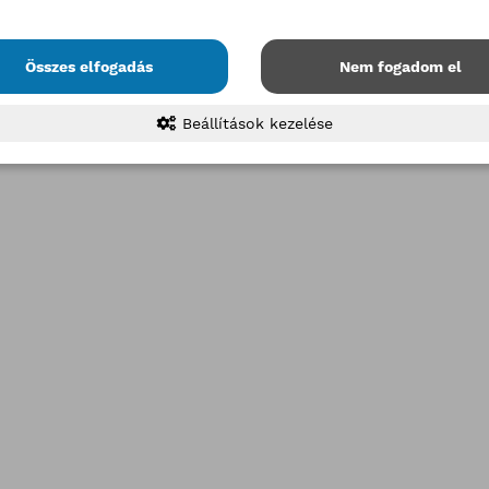
Összes elfogadás
Nem fogadom el
Beállítások kezelése