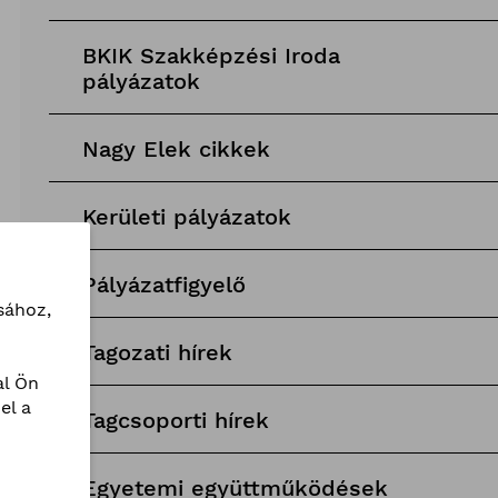
BKIK Szakképzési Iroda
pályázatok
Nagy Elek cikkek
Kerületi pályázatok
Pályázatfigyelő
sához,
Tagozati hírek
l Ön
el a
Tagcsoporti hírek
Egyetemi együttműködések