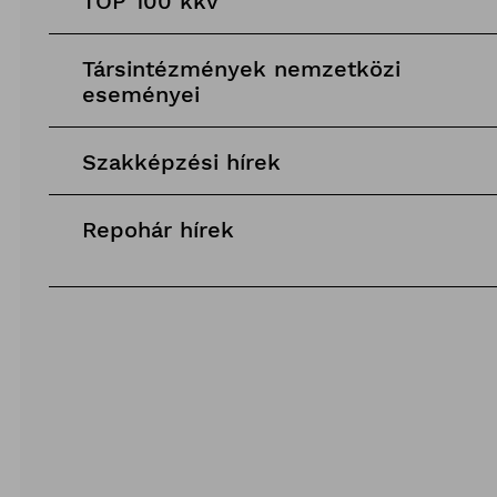
TOP 100 kkv
Társintézmények nemzetközi
eseményei
Szakképzési hírek
Repohár hírek