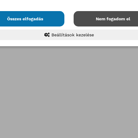
Összes elfogadás
Nem fogadom el
Beállítások kezelése