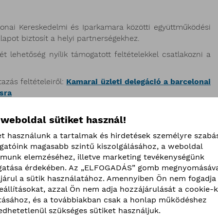
elonai Kereskedelmi és Iparkamara közötti együttműködési
apot biztosít a helyi partnerségekhez.
t lehetőség nyílik támogatott feltételekkel csatlakozni a
azás feltételeiről:
Kamarai üzleti delegáció a barcelonai
sra
 weboldal sütiket használ!
et használunk a tartalmak és hirdetések személyre szabá
ogatóink magasabb szintű kiszolgálásához, a weboldal
lmunk elemzéséhez, illetve marketing tevékenységünk
atása érdekében. Az „ELFOGADÁS” gomb megnyomásáva
járul a sütik használatához. Amennyiben Ön nem fogadja 
beállításokat, azzal Ön nem adja hozzájárulását a cookie-k
ításához, és a továbbiakban csak a honlap működéshez
edhetetlenül szükséges sütiket használjuk.