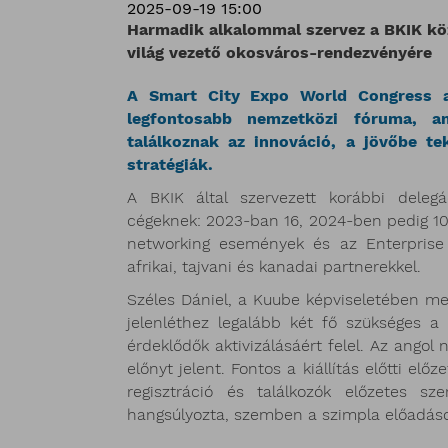
2025-09-19 15:00
Harmadik alkalommal szervez a BKIK kö
világ vezető okosváros-rendezvényére
A Smart City Expo World Congress a 
legfontosabb nemzetközi fóruma, a
találkoznak az innováció, a jövőbe te
stratégiák.
A BKIK által szervezett korábbi deleg
cégeknek: 2023-ban 16, 2024-ben pedig 10 
networking események és az Enterprise E
afrikai, tajvani és kanadai partnerekkel.
Széles Dániel, a Kuube képviseletében meg
jelenléthez legalább két fő szükséges a
érdeklődők aktivizálásáért felel. Az angol
előnyt jelent. Fontos a kiállítás előtti el
regisztráció és találkozók előzetes sz
hangsúlyozta, szemben a szimpla előadáso