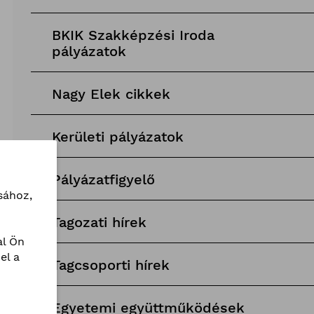
BKIK Szakképzési Iroda
pályázatok
Nagy Elek cikkek
Kerületi pályázatok
Pályázatfigyelő
sához,
Tagozati hírek
l Ön
el a
Tagcsoporti hírek
Egyetemi együttműködések