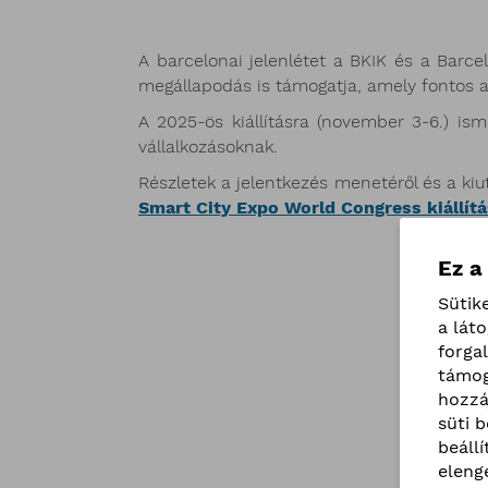
A barcelonai jelenlétet a BKIK és a Barc
megállapodás is támogatja, amely fontos al
A 2025-ös kiállításra (november 3-6.) ismé
vállalkozásoknak.
Részletek a jelentkezés menetéről és a kiut
Smart City Expo World Congress kiállítá
Ez a
Sütik
a lát
forga
támog
hozzá
süti 
beáll
eleng