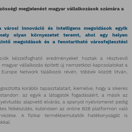
zösségi megjelenést magyar vállalkozások számára a
városi innováció és intelligens megoldások egyik
mely olyan környezetet teremt, ahol egy helyen
kintő megoldások és a fenntartható városfejlesztési
ációk kézzelfogható eredményeket hoztak a résztvevő
magyar vállalkozás épített új nemzetközi kapcsolatokat a
urope Network találkozói révén, többek között litván,
osztotta korábbi tapasztalatait, kiemelve, hogy a sikeres
 standon: az egyik a látogatók fogadásáért, a másik az
 nyelvtudás alapvető elvárás, a spanyol nyelvismeret pedig
őzetes felkészülés, különösen az online B2B platformon való
ervezése. A fizikai termékbemutatók hatékonyságát is
kkal.