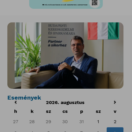
Események
2026. augusztus
h
k
sz
cs
p
sz
v
27
28
29
30
31
1
2