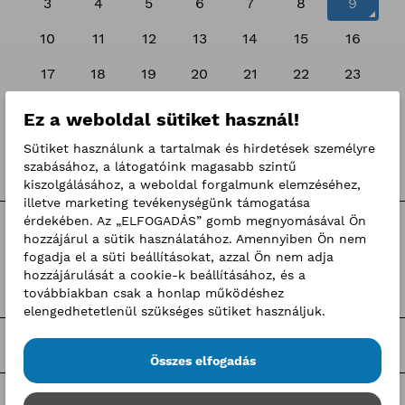
3
4
5
6
7
8
9
10
11
12
13
14
15
16
17
18
19
20
21
22
23
24
25
26
27
28
29
30
Ez a weboldal sütiket használ!
31
1
2
3
4
5
6
Sütiket használunk a tartalmak és hirdetések személyre
szabásához, a látogatóink magasabb szintű
kiszolgálásához, a weboldal forgalmunk elemzéséhez,
illetve marketing tevékenységünk támogatása
érdekében. Az „ELFOGADÁS” gomb megnyomásával Ön
Kategóriák
hozzájárul a sütik használatához. Amennyiben Ön nem
fogadja el a süti beállításokat, azzal Ön nem adja
hozzájárulását a cookie-k beállításához, és a
Hírek
továbbiakban csak a honlap működéshez
elengedhetetlenül szükséges sütiket használjuk.
Sajtóközlemények
Összes elfogadás
Pályaorientációs programok