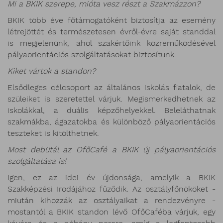
Mi a BKIK szerepe, mióta vesz részt a Szakmázzon?
BKIK több éve főtámogatóként biztosítja az esemény
létrejöttét és természetesen évről-évre saját standdal
is megjelenünk, ahol szakértőink közreműködésével
pályaorientációs szolgáltatásokat biztosítunk.
Kiket vártok a standon?
Elsődleges célcsoport az általános iskolás fiatalok, de
szüleiket is szeretettel várjuk. Megismerkedhetnek az
iskolákkal, a duális képzőhelyekkel. Beleláthatnak
szakmákba, ágazatokba és különböző pályaorientációs
teszteket is kitölthetnek.
Most debütál az OfőCafé a BKIK új pályaorientációs
szolgáltatása is!
Igen, ez az idei év újdonsága, amelyik a BKIK
Szakképzési Irodájához fűződik. Az osztályfőnököket -
miután kihozzák az osztályaikat a rendezvényre -
mostantól a BKIK standon lévő OfőCaféba várjuk, egy