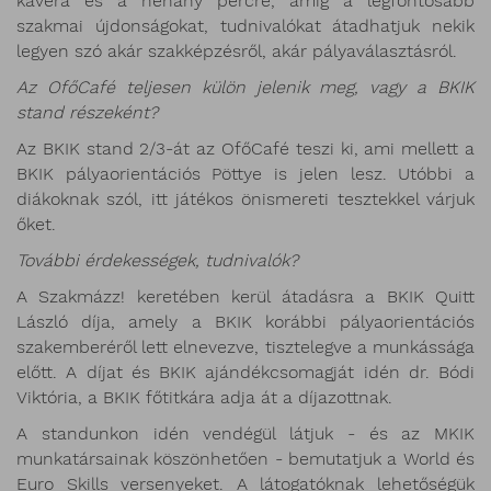
kávéra és a néhány percre, amíg a legfontosabb
szakmai újdonságokat, tudnivalókat átadhatjuk nekik
legyen szó akár szakképzésről, akár pályaválasztásról.
Az OfőCafé teljesen külön jelenik meg, vagy a BKIK
stand részeként?
Az BKIK stand 2/3-át az OfőCafé teszi ki, ami mellett a
BKIK pályaorientációs Pöttye is jelen lesz. Utóbbi a
diákoknak szól, itt játékos önismereti tesztekkel várjuk
őket.
További érdekességek, tudnivalók?
A Szakmázz! keretében kerül átadásra a BKIK Quitt
László díja, amely a BKIK korábbi pályaorientációs
szakemberéről lett elnevezve, tisztelegve a munkássága
előtt. A díjat és BKIK ajándékcsomagját idén dr. Bódi
Viktória, a BKIK főtitkára adja át a díjazottnak.
A standunkon idén vendégül látjuk - és az MKIK
munkatársainak köszönhetően - bemutatjuk a World és
Euro Skills versenyeket. A látogatóknak lehetőségük