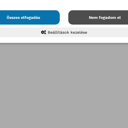
Összes elfogadás
Nem fogadom el
Beállítások kezelése