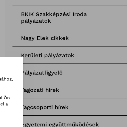
BKIK Szakképzési Iroda
pályázatok
Nagy Elek cikkek
Kerületi pályázatok
Pályázatfigyelő
sához,
Tagozati hírek
l Ön
el a
Tagcsoporti hírek
Egyetemi együttműködések