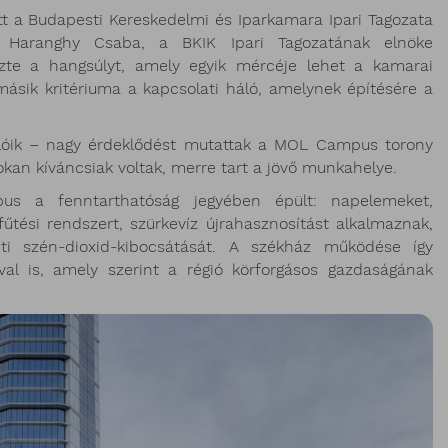
tott a Budapesti Kereskedelmi és Iparkamara Ipari Tagozata
Haranghy Csaba, a BKIK Ipari Tagozatának elnöke
ezte a hangsúlyt, amely egyik mércéje lehet a kamarai
másik kritériuma a kapcsolati háló, amelynek építésére a
alóik – nagy érdeklődést mutattak a MOL Campus torony
sokan kíváncsiak voltak, merre tart a jövő munkahelye.
s a fenntarthatóság jegyében épült: napelemeket,
űtési rendszert, szürkevíz újrahasznosítást alkalmaznak,
nti szén-dioxid-kibocsátását. A székház működése így
val is, amely szerint a régió körforgásos gazdaságának