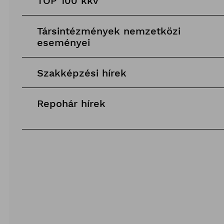
TOP 100 kkv
Társintézmények nemzetközi
eseményei
Szakképzési hírek
Repohár hírek