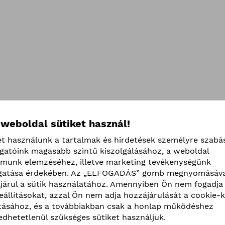
 weboldal sütiket használ!
et használunk a tartalmak és hirdetések személyre szabá
ogatóink magasabb szintű kiszolgálásához, a weboldal
lmunk elemzéséhez, illetve marketing tevékenységünk
atása érdekében. Az „ELFOGADÁS” gomb megnyomásáva
járul a sütik használatához. Amennyiben Ön nem fogadja 
beállításokat, azzal Ön nem adja hozzájárulását a cookie-k
ításához, és a továbbiakban csak a honlap működéshez
edhetetlenül szükséges sütiket használjuk.