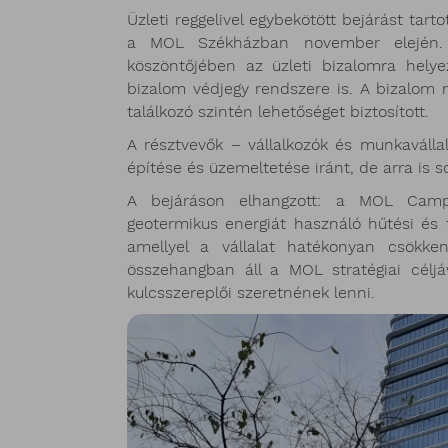
Üzleti reggelivel egybekötött bejárást tar
a MOL Székházban november elején. 
köszöntőjében az üzleti bizalomra hely
bizalom védjegy rendszere is. A bizalom 
találkozó szintén lehetőséget biztosított.
A résztvevők – vállalkozók és munkaváll
építése és üzemeltetése iránt, de arra is 
A bejáráson elhangzott: a MOL Campu
geotermikus energiát használó hűtési és f
amellyel a vállalat hatékonyan csökke
összehangban áll a MOL stratégiai céljá
kulcsszereplői szeretnének lenni.