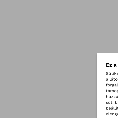
Ez a
Sütik
a lát
forga
támog
hozzá
süti 
beáll
eleng