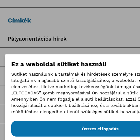
Címkék
Pályaorientációs hírek
BKIK Szakképzési Iroda pályázatok
Ez a weboldal sütiket használ!
Sütiket használunk a tartalmak és hirdetések személyre sz
Nagy Elek cikkek
látogatóink magasabb szintű kiszolgálásához, a weboldal 
elemzéséhez, illetve marketing tevékenységünk támogatása
„ELFOGADÁS” gomb megnyomásával Ön hozzájárul a sütik 
Kerületi pályázatok
Amennyiben Ön nem fogadja el a süti beállításokat, azzal 
hozzájárulását a cookie-k beállításához, és a továbbiakba
működéshez elengedhetetlenül szükséges sütiket használju
Pályázatfigyelő
Összes elfogadás
Tagozati hírek