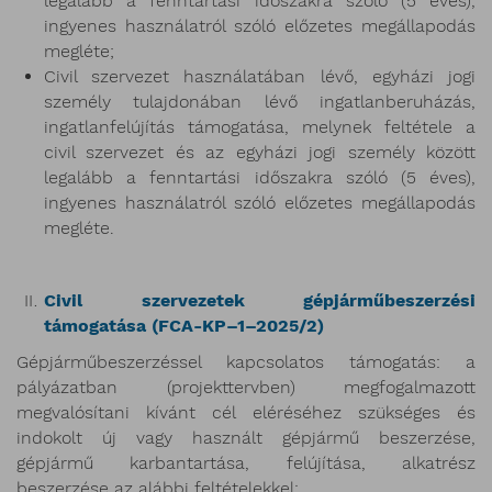
legalább a fenntartási időszakra szóló (5 éves),
ingyenes használatról szóló előzetes megállapodás
megléte;
Civil szervezet használatában lévő, egyházi jogi
személy tulajdonában lévő ingatlanberuházás,
ingatlanfelújítás támogatása, melynek feltétele a
civil szervezet és az egyházi jogi személy között
legalább a fenntartási időszakra szóló (5 éves),
ingyenes használatról szóló előzetes megállapodás
megléte.
Civil szervezetek gépjárműbeszerzési
támogatása (FCA-KP–1–2025/2)
Gépjárműbeszerzéssel kapcsolatos támogatás: a
pályázatban (projekttervben) megfogalmazott
megvalósítani kívánt cél eléréséhez szükséges és
indokolt új vagy használt gépjármű beszerzése,
gépjármű karbantartása, felújítása, alkatrész
beszerzése az alábbi feltételekkel: