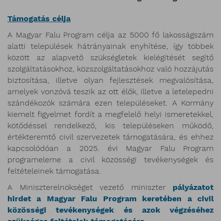
Támogatás célja
A Magyar Falu Program célja az 5000 fő lakosságszám
alatti települések hátrányainak enyhítése, így többek
között az alapvető szükségletek kielégítését segítő
szolgáltatásokhoz, közszolgáltatásokhoz való hozzájutás
biztosítása, illetve olyan fejlesztések megvalósítása,
amelyek vonzóvá teszik az ott élők, illetve a letelepedni
szándékozók számára ezen településeket. A Kormány
kiemelt figyelmet fordít a megfelelő helyi ismeretekkel,
kötődéssel rendelkező, kis településeken működő,
értékteremtő civil szervezetek támogatására, és ehhez
kapcsolódóan a 2025. évi Magyar Falu Program
programeleme a civil közösségi tevékenységek és
feltételeinek támogatása.
A Miniszterelnökséget vezető miniszter
pályázatot
hirdet a Magyar Falu Program keretében a civil
közösségi tevékenységek és azok végzéséhez