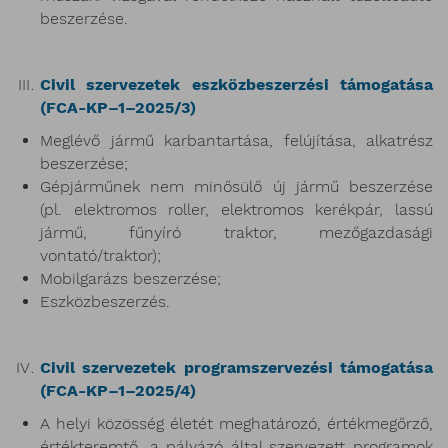
beszerzése.
Civil szervezetek eszközbeszerzési támogatása
(FCA-KP–1–2025/3)
Meglévő jármű karbantartása, felújítása, alkatrész
beszerzése;
Gépjárműnek nem minősülő új jármű beszerzése
(pl. elektromos roller, elektromos kerékpár, lassú
jármű, fűnyíró traktor, mezőgazdasági
vontató/traktor);
Mobilgarázs beszerzése;
Eszközbeszerzés.
Civil szervezetek programszervezési támogatása
(FCA-KP–1–2025/4)
A helyi közösség életét meghatározó, értékmegőrző,
értékteremtő, a pályázó által szervezett programok