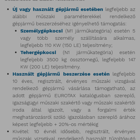
Új vagy használt gépjármű esetében
legfeljebb az
alábbi műszaki paraméterekkel rendelkező
gépjármű beszerzéséhez igényelhető támogatás:
Személygépkocsi
(M1 járműkategória) esetén 5
vagy több személy szállítására alkalmas,
legfeljebb 110 KW (150 LE) teljesítmény;
Tehergépkocsi
(N1 járműkategória) esetén
legfeljebb 3500 kg össztömegű, legfeljebb 147
KW (200 LE) teljesítmény.
Használt gépjármű beszerzése esetén
legfeljebb
10 éves, regisztrált, érvényes műszaki vizsgával
rendelkező gépjármű vásárlása támogatható, az
adott gépjármű EUROTAX katalógusban szereplő,
igazságügyi műszaki szakértő vagy műszaki szakértői
iroda által igazolt, vagy a forgalmi érték
meghatározásról szóló igazolásban szereplő árához
képest legfeljebb + 20%-os mértékig
Kivétel: 10 évnél idősebb, regisztrált, érvényes
műszaki vizsgával rendelkező használt tűzoltóautó