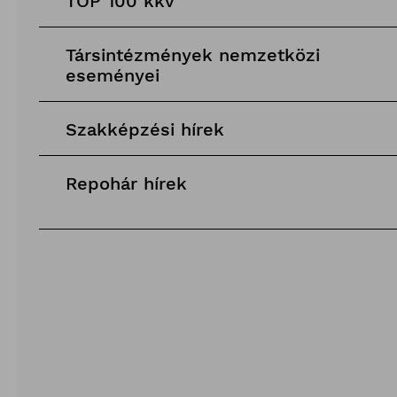
TOP 100 kkv
Társintézmények nemzetközi
eseményei
Szakképzési hírek
Repohár hírek