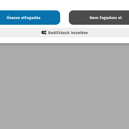
Összes elfogadás
Nem fogadom el
Beállítások kezelése