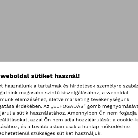
 weboldal sütiket használ!
et használunk a tartalmak és hirdetések személyre szabá
ogatóink magasabb szintű kiszolgálásához, a weboldal
lmunk elemzéséhez, illetve marketing tevékenységünk
atása érdekében. Az „ELFOGADÁS” gomb megnyomásáva
járul a sütik használatához. Amennyiben Ön nem fogadja 
beállításokat, azzal Ön nem adja hozzájárulását a cookie-k
ításához, és a továbbiakban csak a honlap működéshez
edhetetlenül szükséges sütiket használjuk.