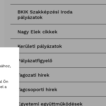
BKIK Szakképzési Iroda
pályázatok
Nagy Elek cikkek
Kerületi pályázatok
Pályázatfigyelő
sához,
Tagozati hírek
l Ön
el a
Tagcsoporti hírek
Egyetemi együttműködések