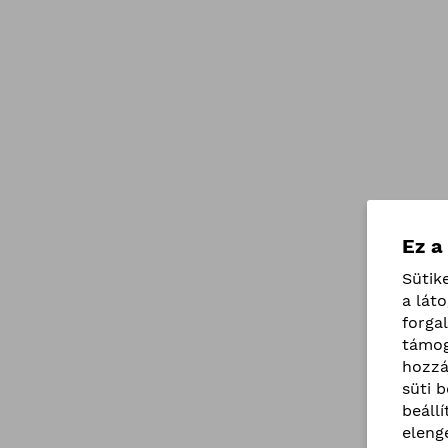
Ez a
Sütik
a lát
forga
támog
hozzá
süti 
beáll
eleng