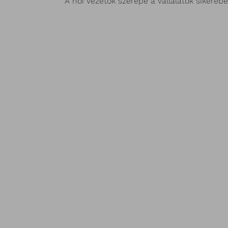
A női vezetők szerepe a vállalatok sikeré