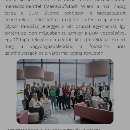
menedzsmenttel (MeinKaufStadt Wien) a mai napig
tartja a BUM. Évente többször is tapasztalatot
cserélnek és időről időre látogatást is tesz megismerési
(olykor tanulási) jelleggel a két csapat egymásnál. Így
történt ez idén májusban is, amikor a BUM vezetésével
egy 22 tagú delegáció látogatott ki és jó példákat ismert
meg a vagyongazdálkodás, a földszinti üres
üzlethelyiségek és a városmarketing területén.