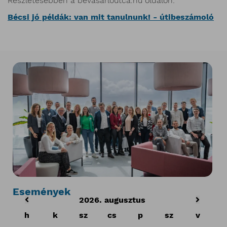
Részletesebben a bevasarloutca.hu oldalon:
Bécsi jó példák: van mit tanulnunk! - útibeszámoló
Események
2026. augusztus
h
k
sz
cs
p
sz
v