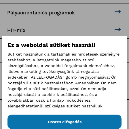
Pályaorientációs programok
Hír-mix
Ez a weboldal sütiket használ!
BKIK hírek
Sütiket használunk a tartalmak és hirdetések személyre
szabásához, a látogatóink magasabb szintű
kiszolgálásához, a weboldal forgalmunk elemzéséhez,
illetve marketing tevékenységünk támogatása
Címkék
érdekében. Az „ELFOGADÁS” gomb megnyomásával Ön
hozzájárul a sütik használatához. Amennyiben Ön nem
fogadja el a süti beállításokat, azzal Ön nem adja
Pályaorientációs hírek
hozzájárulását a cookie-k beállításához, és a
továbbiakban csak a honlap működéshez
elengedhetetlenül szükséges sütiket használjuk.
BKIK Szakképzési Iroda pályázatok
Összes elfogadás
Nagy Elek cikkek