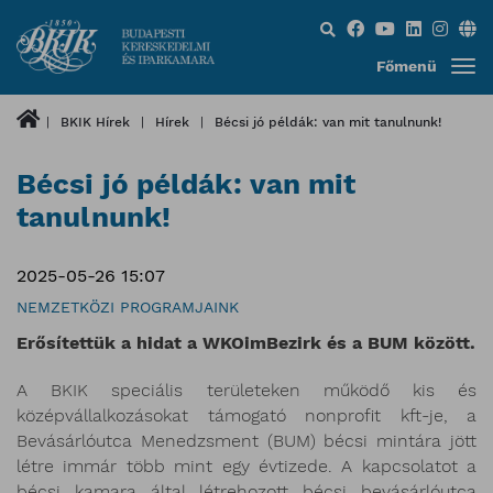
Keresés...
Főmenü
BKIK Hírek
Hírek
Bécsi jó példák: van mit tanulnunk!
Bécsi jó példák: van mit
tanulnunk!
2025-05-26 15:07
NEMZETKÖZI PROGRAMJAINK
Erősítettük a hidat a WKOimBezirk és a BUM között.
A BKIK speciális területeken működő kis és
középvállalkozásokat támogató nonprofit kft-je, a
Bevásárlóutca Menedzsment (BUM) bécsi mintára jött
létre immár több mint egy évtizede. A kapcsolatot a
bécsi kamara által létrehozott bécsi bevásárlóutca