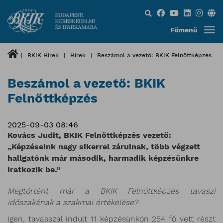
Keresés...
Főmenü
BKIK Hírek
Hírek
Beszámol a vezető: BKIK Felnőttképzés
Beszámol a vezető: BKIK
Felnőttképzés
2025-09-03 08:46
Kovács Judit, BKIK Felnőttképzés vezető:
„Képzéseink nagy sikerrel zárulnak, több végzett
hallgatónk már második, harmadik képzésünkre
iratkozik be.”
Megtörtént már a BKIK Felnőttképzés tavaszi
időszakának a szakmai értékelése?
Igen, tavasszal indult 11 képzésünkön 254 fő vett részt