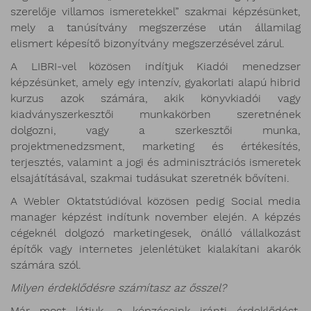
szerelője villamos ismeretekkel” szakmai képzésünket,
mely a tanúsítvány megszerzése után államilag
elismert képesítő bizonyítvány megszerzésével zárul.
A LIBRI-vel közösen indítjuk Kiadói menedzser
képzésünket, amely egy intenzív, gyakorlati alapú hibrid
kurzus azok számára, akik könyvkiadói vagy
kiadványszerkesztői munkakörben szeretnének
dolgozni, vagy a szerkesztői munka,
projektmenedzsment, marketing és értékesítés,
terjesztés, valamint a jogi és adminisztrációs ismeretek
elsajátításával, szakmai tudásukat szeretnék bővíteni.
A Webler Oktatstúdióval közösen pedig Social media
manager képzést indítunk november elején. A képzés
cégeknél dolgozó marketingesek, önálló vállalkozást
építők vagy internetes jelenlétüket kialakítani akarók
számára szól.
Milyen érdeklődésre számítasz az ősszel?
Már most látjuk, a képzéseink iránti érdeklődést,