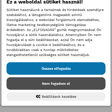
Ez a weboldal sütiket használ!
Sütiket használunk a tartalmak és hirdetések személyre
szabásához, a látogatóink magasabb szintű
Események
kiszolgálásához, a weboldal forgalmunk elemzéséhez,
2026. augusztus
illetve marketing tevékenységünk támogatása
érdekében. Az „ELFOGADÁS” gomb megnyomásával Ön
h
k
sz
cs
p
sz
v
hozzájárul a sütik használatához. Amennyiben Ön nem
fogadja el a süti beállításokat, azzal Ön nem adja
27
28
29
30
31
1
2
hozzájárulását a cookie-k beállításához, és a
továbbiakban csak a honlap működéshez
3
4
5
6
7
8
9
elengedhetetlenül szükséges sütiket használjuk.
10
11
12
13
14
15
16
Összes elfogadás
17
18
19
20
21
22
23
24
25
26
27
28
29
30
Nem fogadom el
31
1
2
3
4
5
6
Beállítások kezelése