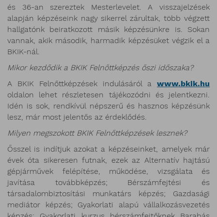
és 36-an szereztek Mesterlevelet. A visszajelzések
alapján képzéseink nagy sikerrel zárultak, több végzett
hallgatónk beiratkozott másik képzésünkre is. Sokan
vannak, akik második, harmadik képzésüket végzik el a
BKIK-nál.
Mikor kezdődik a BKIK Felnőttképzés őszi időszaka?
A BKIK Felnőttképzések indulásáról a
www.bkik.hu
oldalon lehet részletesen tájékozódni és jelentkezni.
Idén is sok, rendkívül népszerű és hasznos képzésünk
lesz, már most jelentős az érdeklődés.
Milyen megszokott BKIK Felnőttképzések lesznek?
Ősszel is indítjuk azokat a képzéseinket, amelyek már
évek óta sikeresen futnak, ezek az Alternatív hajtású
gépjárművek felépítése, működése, vizsgálata és
javítása továbbképzés; Bérszámfejtési és
társadalombiztosítási munkatárs képzés; Gazdasági
mediátor képzés; Gyakorlati alapú vállalkozásvezetés
képzés; Gyakorlati kurzus bérszámfejtőknek Barabás