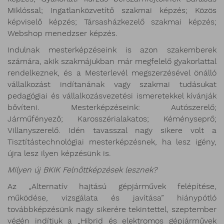
Miklóssal; Ingatlanközvetítő szakmai képzés; Közös
képviselő képzés; Társasházkezelő szakmai képzés;
Webshop menedzser képzés.
Indulnak mesterképzéseink is azon szakemberek
számára, akik szakmájukban már megfelelő gyakorlattal
rendelkeznek, és a Mesterlevél megszerzésével önálló
vállalkozást indítanának vagy szakmai tudásukat
pedagógiai és vállalkozásvezetési ismeretekkel kívánják
bővíteni. Mesterképzéseink: Autószerelő;
Járműfényező; Karosszérialakatos; Kéményseprő;
Villanyszerelő. Idén tavasszal nagy sikere volt a
Tisztítástechnológiai mesterképzésnek, ha lesz igény,
újra lesz ilyen képzésünk is.
Milyen új BKIK Felnőttképzések lesznek?
Az „Alternatív hajtású gépjárművek felépítése,
működése, vizsgálata és javítása” hiánypótló
továbbképzésünk nagy sikerére tekintettel, szeptember
végén indítjuk a „Hibrid és elektromos gépjárművek