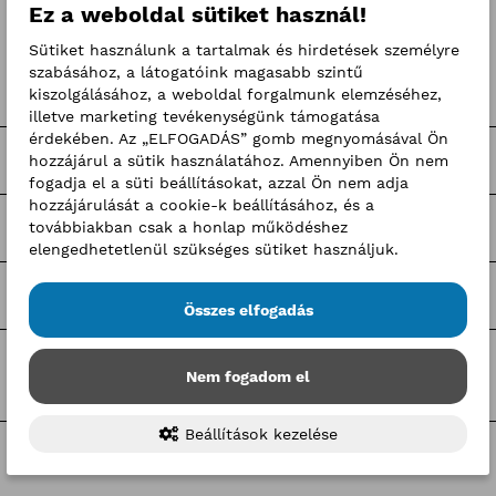
Ez a weboldal sütiket használ!
Kategóriák
Sütiket használunk a tartalmak és hirdetések személyre
szabásához, a látogatóink magasabb szintű
Hírek
kiszolgálásához, a weboldal forgalmunk elemzéséhez,
illetve marketing tevékenységünk támogatása
érdekében. Az „ELFOGADÁS” gomb megnyomásával Ön
Sajtóközlemények
hozzájárul a sütik használatához. Amennyiben Ön nem
fogadja el a süti beállításokat, azzal Ön nem adja
hozzájárulását a cookie-k beállításához, és a
továbbiakban csak a honlap működéshez
Pályaorientációs programok
elengedhetetlenül szükséges sütiket használjuk.
Hír-mix
Összes elfogadás
BKIK hírek
Nem fogadom el
Beállítások kezelése
Címkék