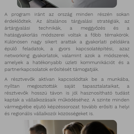
A program iránt az ország minden részén sokan
érdeklődtek. Az általános tárgyalási stratégiák, az
ártárgyalási technikák, a meggyőzés és a
hatásgyakorlás módszerei voltak a főbb témakörök.
Különösen nagy sikert arattak a gyakorlati példákra
épülő feladatok, a gyors kapcsolatépítési, azaz
networking gyakorlatok, valamint azok a módszerek,
amelyek a hatékonyabb üzleti kommunikációt és a
partnerkapcsolatok erősítését támogatják.
A résztvevők aktívan kapcsolódtak be a munkába,
nyíltan megosztották saját tapasztalataikat, a
résztvevők hosszú távon is jól hasznosítható tudást
kaptak a vállalkozásaik működéséhez. A szinte minden
vármegyébe eljutó képzéssorozat tovább erősíti a helyi
és regionális vállalkozói közösségeket is.