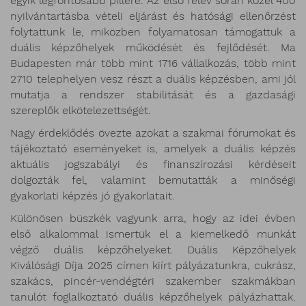
egyik legfontosabb pillére. Az első félév során közel 400
nyilvántartásba vételi eljárást és hatósági ellenőrzést
folytattunk le, miközben folyamatosan támogattuk a
duális képzőhelyek működését és fejlődését. Ma
Budapesten már több mint 1716 vállalkozás, több mint
2710 telephelyen vesz részt a duális képzésben, ami jól
mutatja a rendszer stabilitását és a gazdasági
szereplők elkötelezettségét.
Nagy érdeklődés övezte azokat a szakmai fórumokat és
tájékoztató eseményeket is, amelyek a duális képzés
aktuális jogszabályi és finanszírozási kérdéseit
dolgozták fel, valamint bemutatták a minőségi
gyakorlati képzés jó gyakorlatait.
Különösen büszkék vagyunk arra, hogy az idei évben
első alkalommal ismertük el a kiemelkedő munkát
végző duális képzőhelyeket. Duális Képzőhelyek
Kiválósági Díja 2025 címen kiírt pályázatunkra, cukrász,
szakács, pincér-vendégtéri szakember szakmákban
tanulót foglalkoztató duális képzőhelyek pályázhattak.