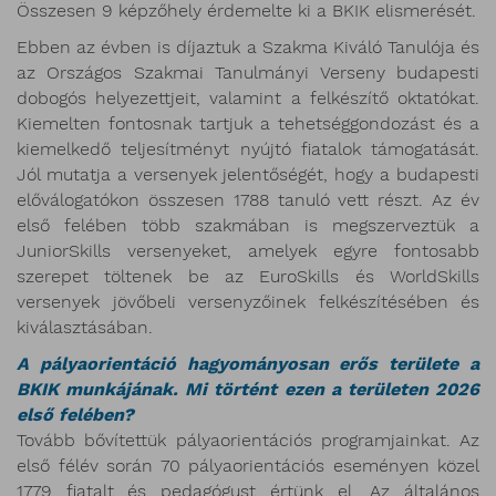
Összesen 9 képzőhely érdemelte ki a BKIK elismerését.
Ebben az évben is díjaztuk a Szakma Kiváló Tanulója és
az Országos Szakmai Tanulmányi Verseny budapesti
dobogós helyezettjeit, valamint a felkészítő oktatókat.
Kiemelten fontosnak tartjuk a tehetséggondozást és a
kiemelkedő teljesítményt nyújtó fiatalok támogatását.
Jól mutatja a versenyek jelentőségét, hogy a budapesti
előválogatókon összesen 1788 tanuló vett részt. Az év
első felében több szakmában is megszerveztük a
JuniorSkills versenyeket, amelyek egyre fontosabb
szerepet töltenek be az EuroSkills és WorldSkills
versenyek jövőbeli versenyzőinek felkészítésében és
kiválasztásában.
A pályaorientáció hagyományosan erős területe a
BKIK munkájának. Mi történt ezen a területen 2026
első felében?
Tovább bővítettük pályaorientációs programjainkat. Az
első félév során 70 pályaorientációs eseményen közel
1779 fiatalt és pedagógust értünk el. Az általános