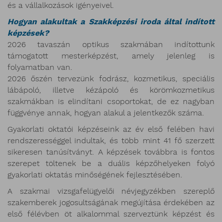
és a vállalkozások igényeivel.
Hogyan alakultak a Szakképzési iroda által indított
képzések?
2026 tavaszán optikus szakmában indítottunk
támogatott mesterképzést, amely jelenleg is
folyamatban van.
2026 őszén tervezünk fodrász, kozmetikus, speciális
lábápoló, illetve kézápoló és körömkozmetikus
szakmákban is elindítani csoportokat, de ez nagyban
függvénye annak, hogyan alakul a jelentkezők száma.
Gyakorlati oktatói képzéseink az év első felében havi
rendszerességgel indultak, és több mint 41 fő szerzett
sikeresen tanúsítványt. A képzések továbbra is fontos
szerepet töltenek be a duális képzőhelyeken folyó
gyakorlati oktatás minőségének fejlesztésében.
A szakmai vizsgafelügyelői névjegyzékben szereplő
szakemberek jogosultságának megújítása érdekében az
első félévben öt alkalommal szerveztünk képzést és