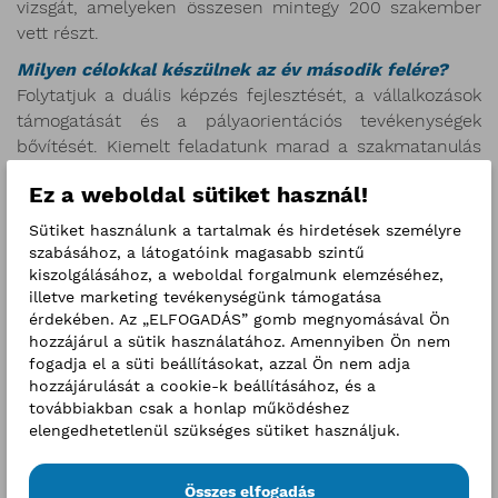
vizsgát, amelyeken összesen mintegy 200 szakember
vett részt.
Milyen célokkal készülnek az év második felére?
Folytatjuk a duális képzés fejlesztését, a vállalkozások
támogatását és a pályaorientációs tevékenységek
bővítését. Kiemelt feladatunk marad a szakmatanulás
népszerűsítése, a tehetséggondozás, valamint a
Ez a weboldal sütiket használ!
gazdaság és az oktatás közötti kapcsolatok további
erősítése.
Sütiket használunk a tartalmak és hirdetések személyre
szabásához, a látogatóink magasabb szintű
Hiszünk abban, hogy Budapest jövőbeli
kiszolgálásához, a weboldal forgalmunk elemzéséhez,
versenyképességének egyik kulcsa a jól képzett
illetve marketing tevékenységünk támogatása
szakemberek utánpótlása. A BKIK Szakképzési Irodája
érdekében. Az „ELFOGADÁS” gomb megnyomásával Ön
ezért a második félévben is azon dolgozik, hogy a
hozzájárul a sütik használatához. Amennyiben Ön nem
fiatalok, a vállalkozások és a szakképző intézmények
fogadja el a süti beállításokat, azzal Ön nem adja
hozzájárulását a cookie-k beállításához, és a
számára egyaránt értéket teremtsen.
továbbiakban csak a honlap működéshez
Fontosnak tartjuk, hogy a kamarai rendszer, a gazdaság
elengedhetetlenül szükséges sütiket használjuk.
szereplői és a szakképzés irányításában érintett
szervezetek között tovább erősödjön a szakmai
Összes elfogadás