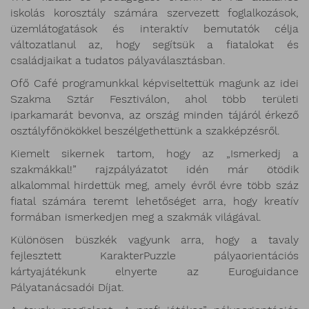
iskolás korosztály számára szervezett foglalkozások,
üzemlátogatások és interaktív bemutatók célja
változatlanul az, hogy segítsük a fiatalokat és
családjaikat a tudatos pályaválasztásban.
Ofő Café programunkkal képviseltettük magunk az idei
Szakma Sztár Fesztiválon, ahol több területi
iparkamarát bevonva, az ország minden tájáról érkező
osztályfőnökökkel beszélgethettünk a szakképzésről.
Kiemelt sikernek tartom, hogy az „Ismerkedj a
szakmákkal!” rajzpályázatot idén már ötödik
alkalommal hirdettük meg, amely évről évre több száz
fiatal számára teremt lehetőséget arra, hogy kreatív
formában ismerkedjen meg a szakmák világával.
Különösen büszkék vagyunk arra, hogy a tavaly
fejlesztett KarakterPuzzle pályaorientációs
kártyajátékunk elnyerte az Euroguidance
Pályatanácsadói Díjat.