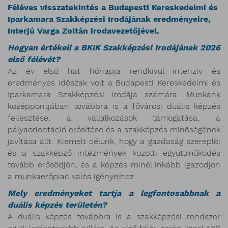
Féléves visszatekintés a Budapesti Kereskedelmi és
Iparkamara Szakképzési Irodájának eredményeire,
Interjú Varga Zoltán irodavezetőjével.
Hogyan értékeli a BKIK Szakképzési Irodájának 2026
első félévét?
Az év első hat hónapja rendkívül intenzív és
eredményes időszak volt a Budapesti Kereskedelmi és
Iparkamara Szakképzési Irodája számára. Munkánk
középpontjában továbbra is a fővárosi duális képzés
fejlesztése, a vállalkozások támogatása, a
pályaorientáció erősítése és a szakképzés minőségének
javítása állt. Kiemelt célunk, hogy a gazdaság szereplői
és a szakképző intézmények közötti együttműködés
tovább erősödjön, és a képzés minél inkább igazodjon
a munkaerőpiac valós igényeihez.
Mely eredményeket tartja a legfontosabbnak a
duális képzés területén?
A duális képzés továbbra is a szakképzési rendszer