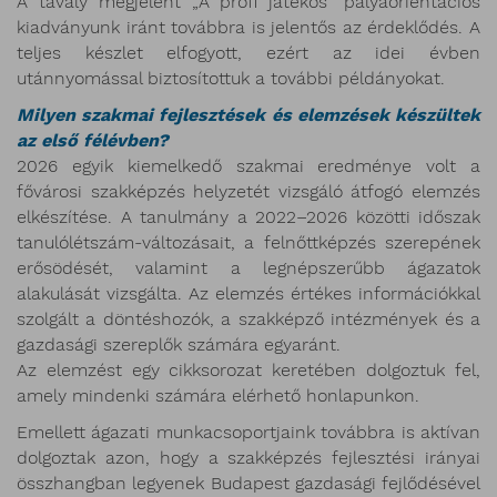
A tavaly megjelent „A profi játékos” pályaorientációs
kiadványunk iránt továbbra is jelentős az érdeklődés. A
teljes készlet elfogyott, ezért az idei évben
utánnyomással biztosítottuk a további példányokat.
Milyen szakmai fejlesztések és elemzések készültek
az első félévben?
2026 egyik kiemelkedő szakmai eredménye volt a
fővárosi szakképzés helyzetét vizsgáló átfogó elemzés
elkészítése. A tanulmány a 2022–2026 közötti időszak
tanulólétszám-változásait, a felnőttképzés szerepének
erősödését, valamint a legnépszerűbb ágazatok
alakulását vizsgálta. Az elemzés értékes információkkal
szolgált a döntéshozók, a szakképző intézmények és a
gazdasági szereplők számára egyaránt.
Az elemzést egy cikksorozat keretében dolgoztuk fel,
amely mindenki számára elérhető honlapunkon.
Emellett ágazati munkacsoportjaink továbbra is aktívan
dolgoztak azon, hogy a szakképzés fejlesztési irányai
összhangban legyenek Budapest gazdasági fejlődésével