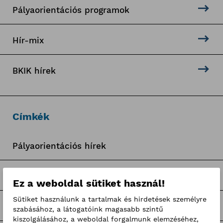
Pályaorientációs programok
Hír-mix
BKIK hírek
Címkék
Pályaorientációs hírek
BKIK Szakképzési Iroda pályázatok
Ez a weboldal sütiket használ!
Sütiket használunk a tartalmak és hirdetések személyre
Nagy Elek cikkek
szabásához, a látogatóink magasabb szintű
kiszolgálásához, a weboldal forgalmunk elemzéséhez,