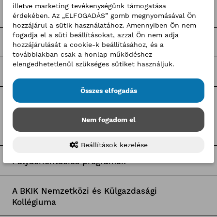
illetve marketing tevékenységünk támogatása
Kerületi pályázatok
érdekében. Az „ELFOGADÁS” gomb megnyomásával Ön
hozzájárul a sütik használatához. Amennyiben Ön nem
fogadja el a süti beállításokat, azzal Ön nem adja
Pályázatfigyelő
hozzájárulását a cookie-k beállításához, és a
továbbiakban csak a honlap működéshez
elengedhetetlenül szükséges sütiket használjuk.
Tagozati hírek
Összes elfogadás
Tagcsoporti hírek
Nem fogadom el
Egyetemi együttműködések
Beállítások kezelése
Pályaorientációs programok
A BKIK Nemzetközi és Külgazdasági
Kollégiuma