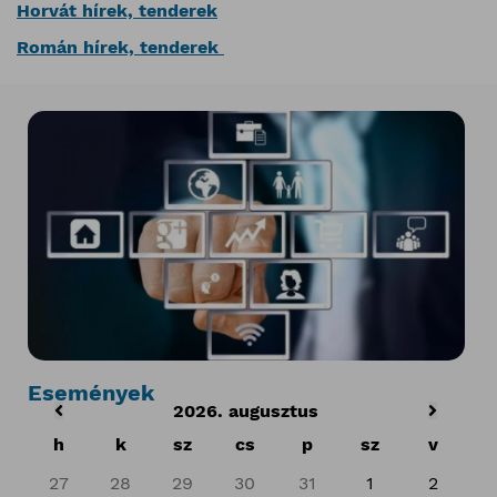
Horvát hírek, tenderek
Román hírek, tenderek
Események
2026. augusztus
h
k
sz
cs
p
sz
v
27
28
29
30
31
1
2