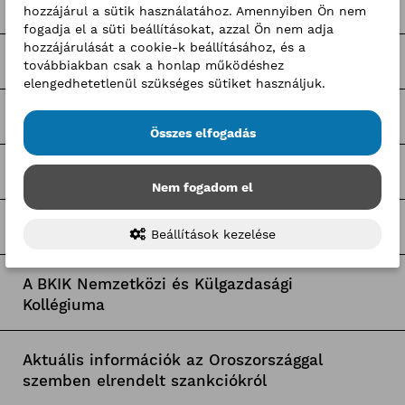
Pályázatfigyelő
hozzájárul a sütik használatához. Amennyiben Ön nem
fogadja el a süti beállításokat, azzal Ön nem adja
hozzájárulását a cookie-k beállításához, és a
Tagozati hírek
továbbiakban csak a honlap működéshez
elengedhetetlenül szükséges sütiket használjuk.
Tagcsoporti hírek
Összes elfogadás
Egyetemi együttműködések
Nem fogadom el
Pályaorientációs programok
Beállítások kezelése
A BKIK Nemzetközi és Külgazdasági
Kollégiuma
Aktuális információk az Oroszországgal
szemben elrendelt szankciókról