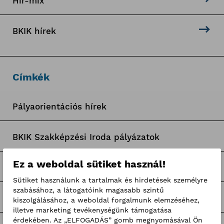
Hír-mix
BKIK hírek
Címkék
Pályaorientációs hírek
BKIK Szakképzési Iroda pályázatok
Ez a weboldal sütiket használ!
Nagy Elek cikkek
Sütiket használunk a tartalmak és hirdetések személyre
szabásához, a látogatóink magasabb szintű
Kerületi pályázatok
kiszolgálásához, a weboldal forgalmunk elemzéséhez,
illetve marketing tevékenységünk támogatása
érdekében. Az „ELFOGADÁS” gomb megnyomásával Ön