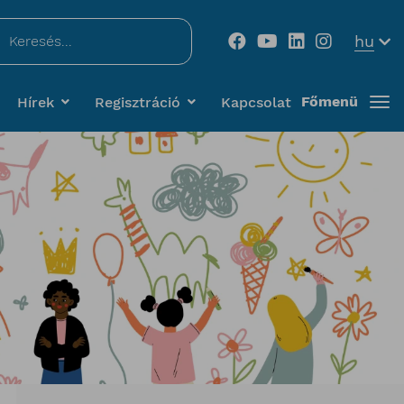
...
hu
Főmenü
Hírek
Regisztráció
Kapcsolat