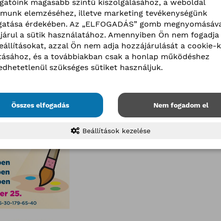
ogatóink magasabb szintű kiszolgálásához, a weboldal
lmunk elemzéséhez, illetve marketing tevékenységünk
atása érdekében. Az „ELFOGADÁS” gomb megnyomásáva
járul a sütik használatához. Amennyiben Ön nem fogadja 
beállításokat, azzal Ön nem adja hozzájárulását a cookie-k
ításához, és a továbbiakban csak a honlap működéshez
edhetetlenül szükséges sütiket használjuk.
Összes elfogadás
Nem fogadom el
Beállítások kezelése