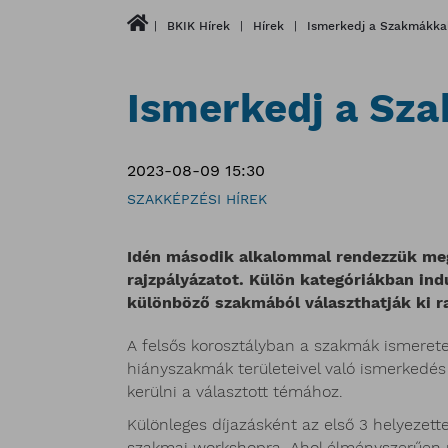
BKIK Hírek
Hírek
Ismerkedj a Szakmákka
Ismerkedj a Sz
2023-08-09 15:30
SZAKKÉPZÉSI HÍREK
Idén második alkalommal rendezzük meg
rajzpályázatot. Külön kategóriákban indu
különböző szakmából választhatják ki ra
A felsős korosztályban a szakmák ismerete
hiányszakmák területeivel való ismerkedés i
kerülni a választott témához.
Különleges díjazásként az első 3 helyezett
szakmai workshopra. Ahol élményszerűen me