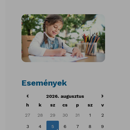
Események
2026. augusztus
h
k
sz
cs
p
sz
v
27
28
29
30
31
1
2
3
4
5
6
7
8
9