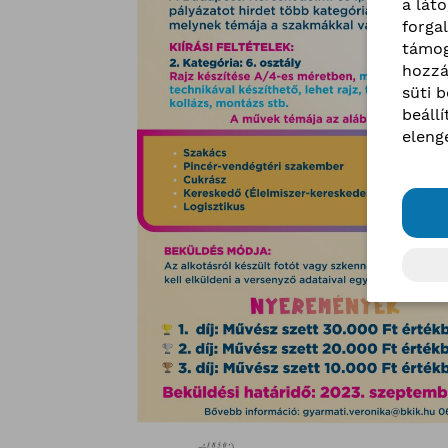
a lát
forga
támog
hozzá
süti 
beáll
eleng