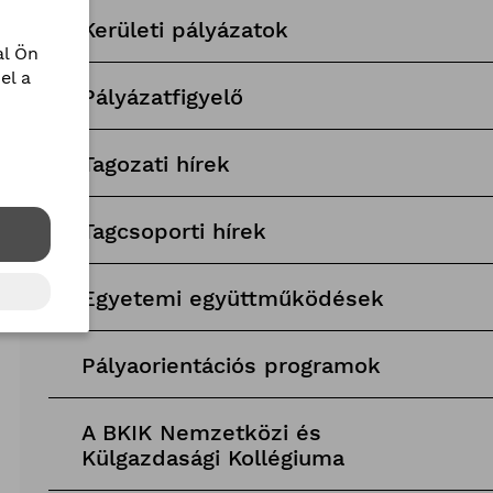
Kerületi pályázatok
l Ön
el a
Pályázatfigyelő
Tagozati hírek
Tagcsoporti hírek
Egyetemi együttműködések
Pályaorientációs programok
A BKIK Nemzetközi és
Külgazdasági Kollégiuma