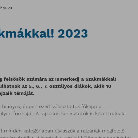
l! 2023
akmákkal! 2023
 felsősök számára az Ismerkedj a Szakmákkal!
lhatnak az 5., 6., 7. osztályos diákok, akik 10
jzaik témáját.
 hiányos, éppen ezért választottuk főképp a
lyen formáját. A rajzokon keresztül ők is közel tudnak
et minden kategóriában elvisszük a rajzának megfelelő
gérezhetik a díjazottak a terület különleges hangulatát.