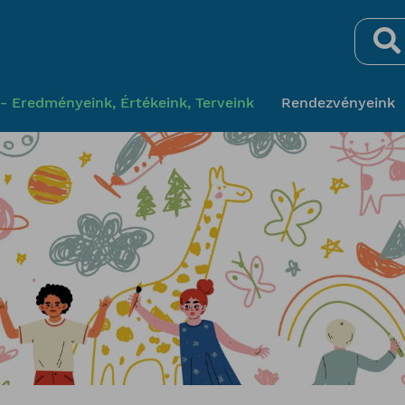
Keresés
- Eredményeink, Értékeink, Terveink
Rendezvényeink