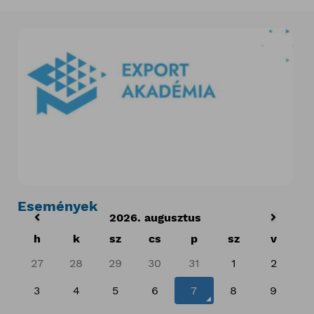
Események
2026. augusztus
h
k
sz
cs
p
sz
v
27
28
29
30
31
1
2
3
4
5
6
7
8
9