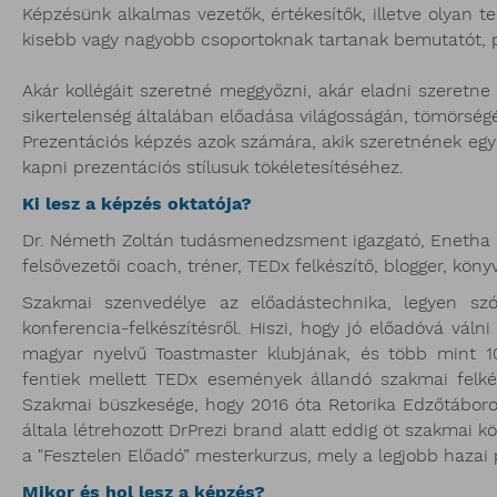
Képzésünk alkalmas vezetők, értékesítők, illetve olyan t
kisebb vagy nagyobb csoportoknak tartanak bemutatót, p
Akár kollégáit szeretné meggyőzni, akár eladni szeretne v
sikertelenség általában előadása világosságán, tömörsé
Prezentációs képzés azok számára, akik szeretnének egyé
kapni prezentációs stílusuk tökéletesítéséhez.
Ki lesz a képzés oktatója?
Dr. Németh Zoltán tudásmenedzsment igazgató, Enetha L
felsővezetői coach, tréner, TEDx felkészítő, blogger, köny
Szakmai szenvedélye az előadástechnika, legyen szó r
konferencia-felkészítésről. Hiszi, hogy jó előadóvá váln
magyar nyelvű Toastmaster klubjának, és több mint 10
fentiek mellett TEDx események állandó szakmai felk
Szakmai büszkesége, hogy 2016 óta Retorika Edzőtáboroka
általa létrehozott DrPrezi brand alatt eddig öt szakmai
a "Fesztelen Előadó” mesterkurzus, mely a legjobb hazai
Mikor és hol lesz a képzés?