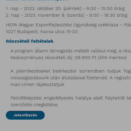
1. nap - 2023. október 20. (péntek) - 9.00 - 15.00 óráig
2. nap - 2023. november 8. (szerda) - 9.00 - 16.30 óráig
HEPA Magyar Exportfejlesztési Ügynökség székháza – Fö
1027 Budapest, Kacsa utca 15-23.
Részvételi feltételek
A program állami támogatás mellett valósul meg, a részv
Kedvezményes részvételi díj: 29.900 Ft (ÁFA mentes)
A jelentkezéseket beérkezési sorrendben tudjuk foga
visszaigazolásunk után átutalással fizetendő. A regiszt
mail címen tájékoztatjuk.
Felnőttképzési engedélyezés hatálya alatt folytatott ké
szerződés megkötése.
Jelentkezés