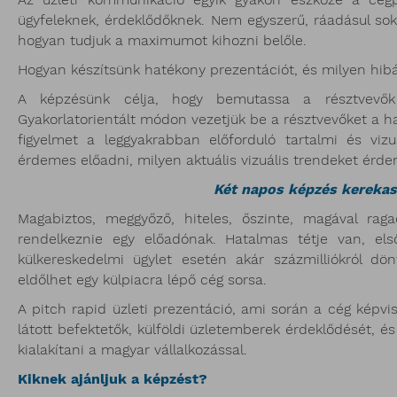
ügyfeleknek, érdeklődőknek. Nem egyszerű, ráadásul sok
hogyan tudjuk a maximumot kihozni belőle.
Hogyan készítsünk hatékony prezentációt, és milyen hibá
A képzésünk célja, hogy bemutassa a résztvevők 
Gyakorlatorientált módon vezetjük be a résztvevőket a h
figyelmet a leggyakrabban előforduló tartalmi és viz
érdemes előadni, milyen aktuális vizuális trendeket érd
Két napos képzés kerekas
Magabiztos, meggyőző, hiteles, őszinte, magával raga
rendelkeznie egy előadónak. Hatalmas tétje van, e
külkereskedelmi ügylet esetén akár százmilliókról d
eldőlhet egy külpiacra lépő cég sorsa.
A pitch rapid üzleti prezentáció, ami során a cég képvi
látott befektetők, külföldi üzletemberek érdeklődését, é
kialakítani a magyar vállalkozással.
Kiknek ajánljuk a képzést?