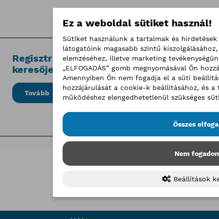
Ez a weboldal sütiket használ!
Sütiket használunk a tartalmak és hirdetések
látogatóink magasabb szintű kiszolgálásához
Regisztrált vállalkozások országos
elemzéséhez, illetve marketing tevékenységü
keresője
„ELFOGADÁS” gomb megnyomásával Ön hozzájá
Amennyiben Ön nem fogadja el a süti beállítá
hozzájárulását a cookie-k beállításához, és 
Tovább
működéshez elengedhetetlenül szükséges süti
Összes elfog
Nem fogadom
Beállítások k