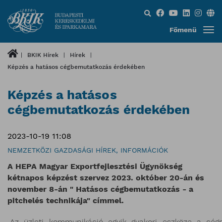
Keresés...
Főmenü
BKIK Hírek
Hírek
Képzés a hatásos cégbemutatkozás érdekében
Képzés a hatásos
cégbemutatkozás érdekében
2023-10-19 11:08
NEMZETKÖZI GAZDASÁGI HÍREK, INFORMÁCIÓK
A HEPA Magyar Exportfejlesztési Ügynökség
kétnapos képzést szervez 2023. október 20-án és
november 8-án " Hatásos cégbemutatkozás - a
pitchelés technikája" címmel.
Az üzleti kommunikáció egyik gyakori eszköze a cégp