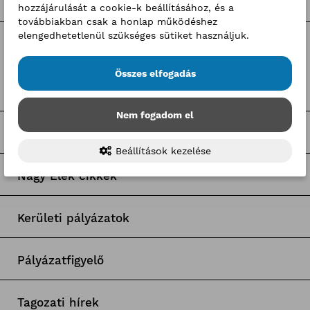
hozzájárulását a cookie-k beállításához, és a
továbbiakban csak a honlap működéshez
elengedhetetlenül szükséges sütiket használjuk.
Címkék
Összes elfogadás
Pályaorientációs hírek
Nem fogadom el
BKIK Szakképzési Iroda pályázatok
Beállítások kezelése
Nagy Elek cikkek
Kerületi pályázatok
Pályázatfigyelő
Tagozati hírek