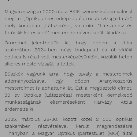
Magyarországon 2000 óta a BKIK szervezésében valósul
meg az „Optikus mesterképzés és mestervizsgáztatás”,
mely korábban „Látszerész", valamint "Látszerész és
fotócikk kereskedő" mestercím néven került kiadásra.
Örömmel jelenthetjük ki, hogy ebben a ritka
szakmában 2024-ben négy budapesti és öt vidéki
optikus is részt vett mesterképzésünkön, közülük heten
sikeres mestervizsgát is tettek.
Büszkék vagyunk arra, hogy tavaly a mestercímek
adományozásával egy időben Aranykoszorús
mestercímet is adhattunk át. Ezt a megtisztelő címet,
30 év Optikus (Látszerész) mesterként kiemelkedő
munkásságának elismeréseként Karvázy Attila
érdemelte ki.
2025. március 28-30. között közel 2 500 optikus
szakember részvételével került megrendezésre
Tihanyban a Magyar Optikus Ipartestület (MOI) által