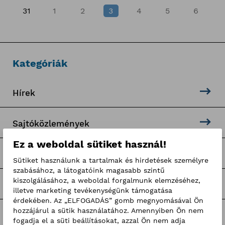
31
1
2
3
4
5
6
Kategóriák
Hírek
Sajtóközlemények
Ez a weboldal sütiket használ!
Pályaorientációs programok
Sütiket használunk a tartalmak és hirdetések személyre
szabásához, a látogatóink magasabb szintű
kiszolgálásához, a weboldal forgalmunk elemzéséhez,
Hír-mix
illetve marketing tevékenységünk támogatása
érdekében. Az „ELFOGADÁS” gomb megnyomásával Ön
hozzájárul a sütik használatához. Amennyiben Ön nem
BKIK hírek
fogadja el a süti beállításokat, azzal Ön nem adja