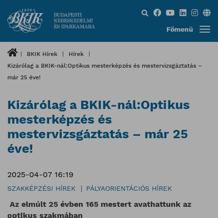
Keresés...
Főmenü
BKIK Hírek
Hírek
Kizárólag a BKIK-nál:Optikus mesterképzés és mestervizsgáztatás –
már 25 éve!
Kizárólag a BKIK-nál:Optikus
mesterképzés és
mestervizsgáztatás – már 25
éve!
2025-04-07 16:19
SZAKKÉPZÉSI HÍREK
PÁLYAORIENTÁCIÓS HÍREK
Az elmúlt 25 évben 165 mestert avathattunk az
optikus szakmában