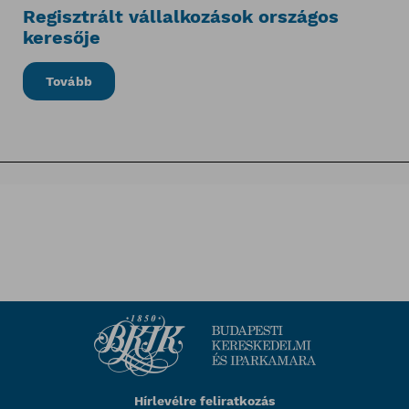
Regisztrált vállalkozások országos
keresője
Tovább
Hírlevélre feliratkozás